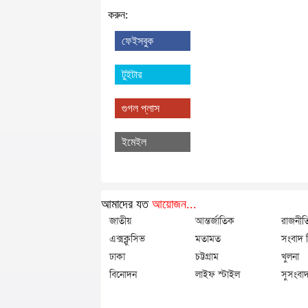
করুন:
ফেইসবুক
টুইটার
গুগল প্লাস
ইমেইল
আমাদের যত
আয়োজন...
জাতীয়
আন্তর্জাতিক
রাজনীত
এক্সক্লুসিভ
মতামত
সংবাদ বি
ঢাকা
চট্টগ্রাম
খুলনা
বিনোদন
লাইফ স্টাইল
সুসংবাদ