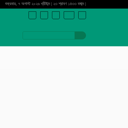
শুক্রবার, ৭ অগাস্ট ২০২৬ খ্রীষ্টাব্দ | ২৩ শ্রাবণ ১৪৩৩ বঙ্গাব্দ |