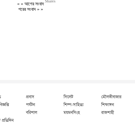
Shares
« «
আগের সংবাদ
পরের সংবাদ
» »
ি
প্রবাস
সিলেট
মৌলভীবাজার
জ্ঞপ্তি
পর্যটন
শিল্প-সাহিত্য
শিক্ষাঙ্গন
বরিশাল
ময়মনসিংহ
রাজশাহী
 প্রতিদিন