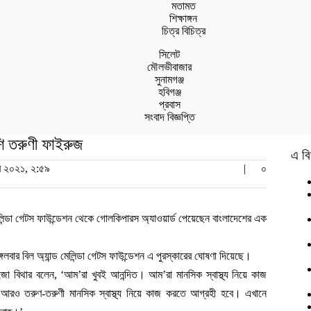
মতামত
শিক্ষাঙ্গন
চিত্র বিচিত্র
সিলেট
মৌলভীবাজার
সুনামগঞ্জ
হবিগঞ্জ
প্রবাস
সংবাদ বিজ্ঞপ্তি
শি তরুণী ফাইরুজ
এ বি
বর ২০২১, ২:৫৯
|
০
মেলিন্ডা গেটস ফাউন্ডেশন থেকে গোলকিপারস অ্যাওয়ার্ড পেয়েছেন বাংলাদেশের এক
গলবার বিল অ্যান্ড মেলিন্ডা গেটস ফাউন্ডেশন এ পুরস্কারের ঘোষণা দিয়েছে।
ইজা বিথার বলেন, ‘আম’রা খুবই আনন্দিত। আম’রা মানসিক স্বাস্থ্য নিয়ে কাজ
 আরও তরুণ-তরুণী মানসিক স্বাস্থ্য নিয়ে কাজ করতে আগ্রহী হবে। এখানে