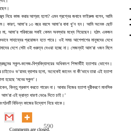
্লাহ।’
রেছেন।
াস্থ্য নিয়ে কাজ করার আগ্রহ হলো? এমন প্রশ্নের জবাবে ফাইরুজ বলেন, আমি
ছিলাম। কারণ, আমা’র ১৩ বছর বয়সে আমা’র বাবা খু’ন হন। আমি অনেক ছোট
র মা, আমা’র পরিবারের সবাই কেমন অবস্থার মধ্যে গিয়েছেন। হঠাৎ একজন
কভাবে সাহায্যের প্রয়োজন হতে পারে। ওই সময় আশেপাশের মানুষদের দেখে
ু আমাদের দেশে সেটা ওই গুরুত্ব দেওয়া হচ্ছে না। সেজন্যই আম’রা ৭জন মিলে
্রজন্মের স্কুল-কলেজ-বিশ্ববিদ্যালয়ের অধিকাংশ শিক্ষার্থীই হতাশায় ভোগেন।
চাইতেও ভ’য়াবহ ব্যাপার হলো, অনেকেই জানেন না কী’ভাবে তারা এই হতাশা
লা হয়েছে ‘মনের স্কুল’।
কেন, কিন্তু প্রকাশ করতে পারেন না। আবার নিজের হতাশা দূরীকরণে মানসিক
 আম’রা এই ভ্রান্ত ধারণা ভেঙে দিতে চাই।’
ে সংগঠনটি বিভিন্ন কাজের উদ্যোগ নিয়ে থাকে।
590
Comments are closed.