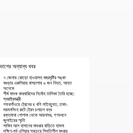
ভাগের অন্যান্য খবর
৭ জেলায় ঝোড়ো হাওয়াসহ বজ্রবৃষ্টির শঙ্কা
বগুড়ার এরুলিয়ায় বাসচাপায় ৬ জন নিহত, আহত
অনেকে
শীর্ষ মাদক কারবারিদের নির্মোহ তালিকা তৈরি হচ্ছে:
স্বরাষ্ট্রমন্ত্রী
গফরগাঁওয়ে ট্রেনের ৪ বগি লাইনচ্যুত, ঢাকা-
ময়মনসিংহ রুটে ট্রেন চলাচল বন্ধ
রক্তমাখা পোশাক থেকে আয়নাঘর, গণভবনে
জুলাইয়ের স্মৃতি
সাকিব আল হাসানের মাগুরার বাড়িতে হামলা
দক্ষিণ-পূর্ব এশিয়ার সবচেয়ে স্থিতিশীল মুদ্রার