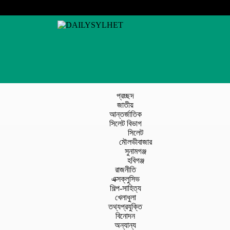
প্রচ্ছদ
জাতীয়
আন্তর্জাতিক
সিলেট বিভাগ
সিলেট
মৌলভীবাজার
সুনামগঞ্জ
হবিগঞ্জ
রাজনীতি
এক্সক্লুসিভ
শিল্প-সাহিত্য
খেলাধুলা
তথ্যপ্রযুক্তি
বিনোদন
অন্যান্য