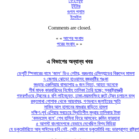
ফেইসবুক
টুইটার
গুগল প্লাস
ইমেইল
Comments are closed.
« «
আগের সংবাদ
পরের সংবাদ
» »
এ বিভাগের অন্যান্য খবর
ডেপুটি স্পিকারের নামে ‘জাল’ ডিও লেটার, বরগুনার এসিল্যান্ডের বিরুদ্ধে মামলা
৭ জেলায় ঝোড়ো হাওয়াসহ বজ্রবৃষ্টির শঙ্কা
বগুড়ার এরুলিয়ায় বাসচাপায় ৬ জন নিহত, আহত অনেকে
শীর্ষ মাদক কারবারিদের নির্মোহ তালিকা তৈরি হচ্ছে: স্বরাষ্ট্রমন্ত্রী
গফরগাঁওয়ে ট্রেনের ৪ বগি লাইনচ্যুত, ঢাকা-ময়মনসিংহ রুটে ট্রেন চলাচল বন্ধ
রক্তমাখা পোশাক থেকে আয়নাঘর, গণভবনে জুলাইয়ের স্মৃতি
সাকিব আল হাসানের মাগুরার বাড়িতে হামলা
দক্ষিণ-পূর্ব এশিয়ার সবচেয়ে স্থিতিশীল মুদ্রার তালিকায় টাকা
‘কমনসেন্স বলে’ শেখ হাসিনা ফিরে আসবেন: রুমিন ফারহানা
৫ আগস্ট বাংলাদেশকে যেভাবে দেখেছিল বিশ্ব মিডিয়া
যে ডকুমেন্টারিতে আবু সাঈদের ছবি নেই, সেটা কোনো ডকুমেন্টারি নয়: ভারপ্রাপ্ত রাষ্ট্র