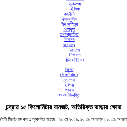
সুনামগঞ্জ
হবিগঞ্জ
রাজনীতি
এক্সক্লুসিভ
শিল্প-সাহিত্য
খেলাধুলা
তথ্যপ্রযুক্তি
বিনোদন
অন্যান্য
মতামত
শিক্ষাঙ্গন
চিত্র বিচিত্র
সিলেট
মৌলভীবাজার
সুনামগঞ্জ
হবিগঞ্জ
প্রবাস
সংবাদ বিজ্ঞপ্তি
চন্দ্রায় ১৫ কিলোমিটার যানজট, অতিরিক্ত ভাড়ায় ক্ষোভ
েইলি সিলেট ডট কম ::
প্রকাশিত হয়েছে : ২৫ মে ২০২৬, ১০:৩৯ অপরাহ্ন | ১০:৩৯ অপরাহ