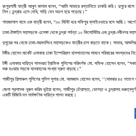
রংপুরগামী যাত্রী আবুল কালাম বলেন, “আমি সাভারে রপ্তানিতে চাকরি করি। দুপুরে বাস
নিল। চন্দ্রায় এসে দেখি, গাড়ি যেন অচল হয়ে পড়েছে।”
শাহজালাল নামে এক যাত্রী বলেন, “৩০ মিনিট ধরে সফিপুর ফ্লাইওভারে বসে আছি। আগেই
ঢাকা-টাঙ্গাইল মহাসড়কে এলেঙ্গা থেকে চন্দ্রা পর্যন্ত ১০ কিলোমিটার এবং চন্দ্রা-নবীনগর ম
দুপুরের পর থেকে ঢাকা-ময়মনসিংহ মহাসড়কেও যাত্রীর চাপ বাড়তে থাকে। সাভার, আশুলিয়া ও 
টঙ্গীর হোসেন মার্কেট এলাকায় ঢাকা ইম্পেরিয়াল হাসপাতালের সামনে পরিবারের সদস্যদের 
টঙ্গী এলাকায় দায়িত্ব পালনরত ট্রাফিক পুলিশের পরিদর্শক মো. সফিক হোসেন বলেন, “সকা
শুরু হওয়ায় সড়কে যানবাহনের সংখ্যা দ্রুত বাড়ছে।”
গাজীপুর শিল্পাঞ্চল পুলিশের পুলিশ সুপার মো. আমজাদ হোসেন বলেন, ‘‘সোমবার ৪৫ শতাংশ
জেলা প্রশাসক নূরুল করিম ভূইয়া বলেন, গাজীপুর চৌরাস্তা, ভোগড়া ও চন্দ্রাসহ গুরুত্বপ
একটি বিজিবি দল সার্বক্ষণিক দায়িত্ব পালন করছে।