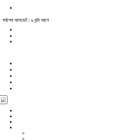
সর্বশেষ আপডেট : ৬ ঘন্টা আগে