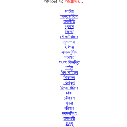
আমাদের যত
আয়োজন...
জাতীয়
আন্তর্জাতিক
রাজনীতি
প্রবাস
সিলেট
মৌলভীবাজার
সুনামগঞ্জ
হবিগঞ্জ
এক্সক্লুসিভ
মতামত
সংবাদ বিজ্ঞপ্তি
পর্যটন
শিল্প-সাহিত্য
শিক্ষাঙ্গন
খেলাধুলা
চিত্র বিচিত্র
ঢাকা
চট্টগ্রাম
খুলনা
বরিশাল
ময়মনসিংহ
রাজশাহী
রংপুর