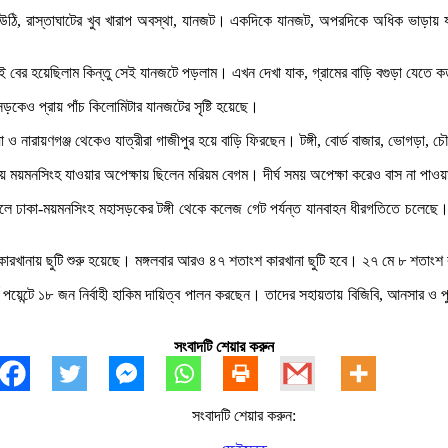
ে উঠি, রাস্তাঘাটের খুব খারাপ অবস্থা, যানজট। একদিকে যানজট, অপরদিকে অধিক ভাড়ায় যা
 বের হয়েছিলাম কিন্তু সেই যানজটে পড়লাম। এখন দেখা যাক, গ্রামের বাড়ি বগুড়া যেতে
হাসড়কেও প্রায় পাঁচ কিলোমিটার যানজটের সৃষ্টি হয়েছে।
নারায়ণগঞ্জ থেকেও যাত্রীরা গাজীপুর হয়ে বাড়ি ফিরছেন। টঙ্গী, বোর্ড বাজার, ভোগড়া, চৌর
নিয়ে ময়মনসিংহ যাওয়ার অপেক্ষায় ছিলেন মরিয়ম বেগম। দীর্ঘ সময় অপেক্ষা করেও বাস না পা
লে ঢাকা-ময়মনসিংহ মহাসড়কের টঙ্গী থেকে কলেজ গেট পর্যন্ত যানবাহন ধীরগতিতে চলেছে। টা
 কারখানায় ছুটি শুরু হয়েছে। মঙ্গলবার আরও ৪৭ শতাংশ কারখানা ছুটি হবে। ২৭ মে ৮ শতাংশ 
ূর্ণ পয়েন্টে ১৮ জন নির্বাহী হাকিম দায়িত্ব পালন করছেন। তাদের সহায়তায় বিজিবি, আনসার ও
সংবাদটি শেয়ার করুন
সংবাদটি শেয়ার করুন: