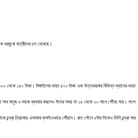
সড়কে ঘরমুখো যাত্রীদের ঢল নেমেছে।
০ থেকে ১৫০ টাকা। টাঙ্গাইলের ভাড়া ৫০০ টাকা এবং উত্তরবঙ্গের বিভিন্ন স্থানের ভাড়া
 দুই লাখ মানুষ এ সড়ক ব্যবহার করলেও ঈদের সময় তা ১৫ থেকে ২০ লাখে পৌঁছে যায়। ফলে
িকে চন্দ্রা ত্রিমোড় এলাকার ফ্লাইওভারে পৌঁছান। রাত পৌনে ৮টার দিকেও তিনি চন্দ্রা পার