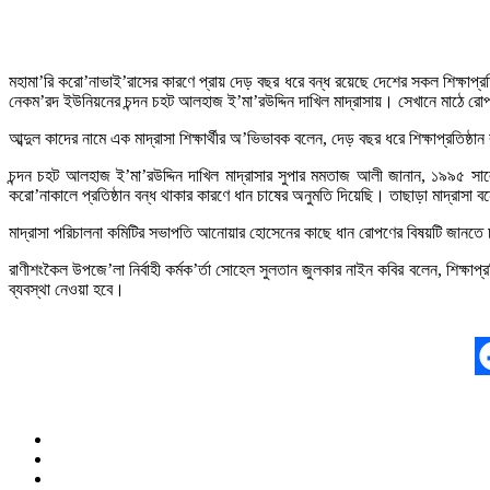
মহামা’রি করো’নাভাই’রাসের কারণে প্রায় দেড় বছর ধরে বন্ধ রয়েছে দেশের সকল শিক্ষাপ
নেকম’রদ ইউনিয়নের চন্দন চহট আলহাজ ই’মা’রউদ্দিন দাখিল মাদ্রাসায়। সেখানে মাঠে রোপণ 
আব্দুল কাদের নামে এক মাদ্রাসা শিক্ষার্থীর অ’ভিভাবক বলেন, দেড় বছর ধরে শিক্ষাপ্রতিষ্ঠা
চন্দন চহট আলহাজ ই’মা’রউদ্দিন দাখিল মাদ্রাসার সুপার মমতাজ আলী জানান, ১৯৯৫ সাল
করো’নাকালে প্রতিষ্ঠান বন্ধ থাকার কারণে ধান চাষের অনুমতি দিয়েছি। তাছাড়া মাদ্রাসা বন্ধ
মাদ্রাসা পরিচালনা কমিটির সভাপতি আনোয়ার হোসেনের কাছে ধান রোপণের বিষয়টি জানতে
রাণীশংকৈল উপজে’লা নির্বাহী কর্মক’র্তা সোহেল সুলতান জুলকার নাইন কবির বলেন, শিক্ষাপ
ব্যবস্থা নেওয়া হবে।