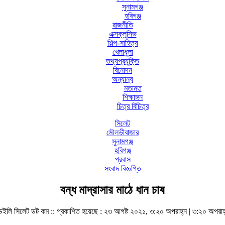
সুনামগঞ্জ
হবিগঞ্জ
রাজনীতি
এক্সক্লুসিভ
শিল্প-সাহিত্য
খেলাধুলা
তথ্যপ্রযুক্তি
বিনোদন
অন্যান্য
মতামত
শিক্ষাঙ্গন
চিত্র বিচিত্র
সিলেট
মৌলভীবাজার
সুনামগঞ্জ
হবিগঞ্জ
প্রবাস
সংবাদ বিজ্ঞপ্তি
বন্ধ মাদ্রাসার মাঠে ধান চাষ
েইলি সিলেট ডট কম ::
প্রকাশিত হয়েছে : ২৩ আগষ্ট ২০২১, ৩:২০ অপরাহ্ন | ৩:২০ অপরাহ