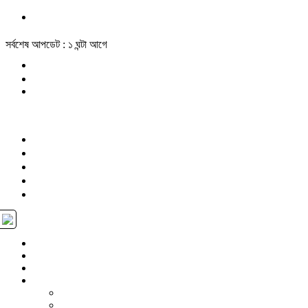
সর্বশেষ আপডেট : ১ ঘন্টা আগে