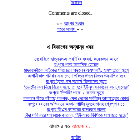
ইমেইল
Comments are closed.
« «
আগের সংবাদ
পরের সংবাদ
» »
এ বিভাগের অন্যান্য খবর
বেরোবিতে ছাত্রদল-ছাত্রশিবির সংঘর্ষ, কয়েকজন আহত
রংপুরে গরুর আবাসিক হোটেল
মাদকসেবীকে আটকের সময় ঢলে পড়লেন এএসআই, হাসপাতালে মৃত্যু
আগামীকাল শনিবার সারা দেশে পবিত্র ঈদুল ফিতর উদযাপিত হবে
রংপুরে ট্রাক-বাস সংঘর্ষে তিনজনের মৃত্যু
‘ভোটের ফল নিয়ে বিরোধ হলে, তা হবে ইউনূস সরকারের বড় চ্যালেঞ্জ’
রংপুরে ‘স্পিরিট পানে’ ৩ জনের মৃত্যু
কনকনে শীতে কাঁপছে পঞ্চগড়, ফের দেশের সর্বনিম্ন তাপমাত্রার রেকর্ড
রংপুরে র‍্যাবের অভিযানে অজ্ঞান পার্টির মূলহোতাসহ গ্রেপ্তার ১১
রংপুরে জিএম কাদেরের বাসভবনে হামলা
চাঁদা দাবি করে সমন্বয়ক বললেন, ‘ইউএনও-ডিসিকে সামলাতে হচ্ছে’
আমাদের যত
আয়োজন...
জাতীয়