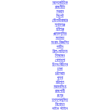
আন্তর্জাতিক
রাজনীতি
প্রবাস
সিলেট
মৌলভীবাজার
সুনামগঞ্জ
হবিগঞ্জ
এক্সক্লুসিভ
মতামত
সংবাদ বিজ্ঞপ্তি
পর্যটন
শিল্প-সাহিত্য
শিক্ষাঙ্গন
খেলাধুলা
চিত্র বিচিত্র
ঢাকা
চট্টগ্রাম
খুলনা
বরিশাল
ময়মনসিংহ
রাজশাহী
রংপুর
তথ্যপ্রযুক্তি
বিনোদন
লাইফ স্টাইল