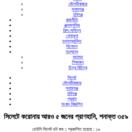
মৌলভীবাজার
সুনামগঞ্জ
হবিগঞ্জ
রাজনীতি
এক্সক্লুসিভ
শিল্প-সাহিত্য
খেলাধুলা
তথ্যপ্রযুক্তি
বিনোদন
অন্যান্য
মতামত
শিক্ষাঙ্গন
চিত্র বিচিত্র
সিলেট
মৌলভীবাজার
সুনামগঞ্জ
হবিগঞ্জ
প্রবাস
সংবাদ বিজ্ঞপ্তি
সিলেটে করোনায় আরও ৫ জনের প্রাণহানি, শনাক্ত ৩৫৯
ডেইলি সিলেট ডট কম ::
প্রকাশিত হয়েছে : ১৬