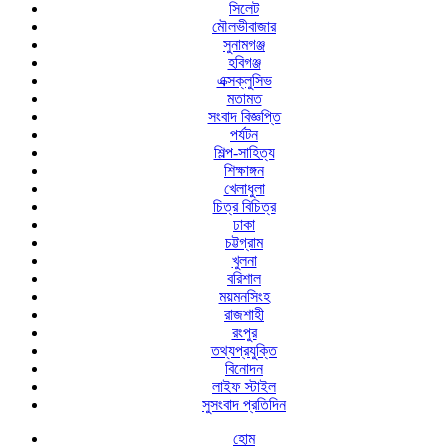
সিলেট
মৌলভীবাজার
সুনামগঞ্জ
হবিগঞ্জ
এক্সক্লুসিভ
মতামত
সংবাদ বিজ্ঞপ্তি
পর্যটন
শিল্প-সাহিত্য
শিক্ষাঙ্গন
খেলাধুলা
চিত্র বিচিত্র
ঢাকা
চট্টগ্রাম
খুলনা
বরিশাল
ময়মনসিংহ
রাজশাহী
রংপুর
তথ্যপ্রযুক্তি
বিনোদন
লাইফ স্টাইল
সুসংবাদ প্রতিদিন
হোম