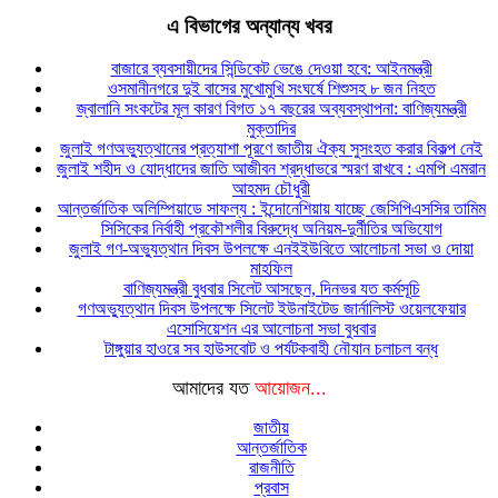
এ বিভাগের অন্যান্য খবর
বাজারে ব্যবসায়ীদের সিন্ডিকেট ভেঙে দেওয়া হবে: আইনমন্ত্রী
ওসমানীনগরে দুই বাসের মুখোমুখি সংঘর্ষে শিশুসহ ৮ জন নিহত
জ্বালানি সংকটের মূল কারণ বিগত ১৭ বছরের অব্যবস্থাপনা: বাণিজ্যমন্ত্রী
মুক্তাদির
জুলাই গণঅভ্যুত্থানের প্রত্যাশা পূরণে জাতীয় ঐক্য সুসংহত করার বিকল্প নেই
জুলাই শহীদ ও যোদ্ধাদের জাতি আজীবন শ্রদ্ধাভরে স্মরণ রাখবে : এমপি এমরান
আহমদ চৌধুরী
আন্তর্জাতিক অলিম্পিয়াডে সাফল্য : ইন্দোনেশিয়ায় যাচ্ছে জেসিপিএসসির তামিম
সিসিকের নির্বাহী প্রকৌশলীর বিরুদ্ধে অনিয়ম-দুর্নীতির অভিযোগ
জুলাই গণ-অভ্যুত্থান দিবস উপলক্ষে এনইইউবিতে আলোচনা সভা ও দোয়া
মাহফিল
বাণিজ্যমন্ত্রী বুধবার সিলেট আসছেন, দিনভর যত কর্মসূচি
গণঅভ্যুত্থান দিবস উপলক্ষে সিলেট ইউনাইটেড জার্নালিস্ট ওয়েলফেয়ার
এসোসিয়েশন এর আলোচনা সভা বুধবার
টাঙ্গুয়ার হাওরে সব হাউসবোট ও পর্যটকবাহী নৌযান চলাচল বন্ধ
আমাদের যত
আয়োজন...
জাতীয়
আন্তর্জাতিক
রাজনীতি
প্রবাস