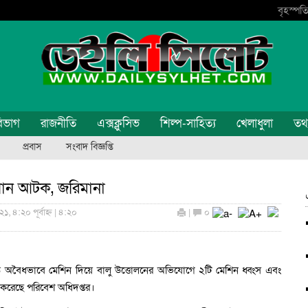
বৃহস্পতি
িভাগ
রাজনীতি
এক্সক্লুসিভ
শিল্প-সাহিত্য
খেলাধুলা
তথ্য
প্রবাস
সংবাদ বিজ্ঞপ্তি
যান আটক, জরিমানা
, ৪:২০ পূর্বাহ্ন | ৪:২০
|
০
বৈধভাবে মেশিন দিয়ে বালু উত্তোলনের অভিযোগে ২টি মেশিন ধ্বংস এবং
করেছে পরিবেশ অধিদপ্তর।