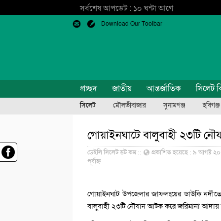
সর্বশেষ আপডেট : ১০ ঘন্টা আগে
Download Our Toolbar
প্রচ্ছদ
জাতীয়
আন্তর্জাতিক
সিলেট ব
সিলেট
মৌলভীবাজার
সুনামগঞ্জ
হবিগঞ্জ
গোয়াইনঘাটে বালুবাহী ২৩টি নৌ
ডেইলি সিলেট ডট কম ::
প্রকাশিত হয়েছে : ৯ আগষ্ট ২০২১
পূর্বাহ্ন
গোয়াইনঘাট উপজেলার জাফলংয়ের ডাউকি নদীতে অ
বালুবাহী ২৩টি নৌযান আটক করে জরিমানা আদায় 