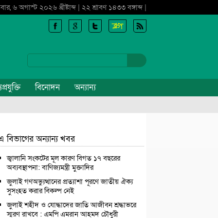
বার, ৬ অগাস্ট ২০২৬ খ্রীষ্টাব্দ | ২২ শ্রাবণ ১৪৩৩ বঙ্গাব্দ |
প্রযুক্তি
বিনোদন
অন্যান্য
এ বিভাগের অন্যান্য খবর
জ্বালানি সংকটের মূল কারণ বিগত ১৭ বছরের
অব্যবস্থাপনা: বাণিজ্যমন্ত্রী মুক্তাদির
জুলাই গণঅভ্যুত্থানের প্রত্যাশা পূরণে জাতীয় ঐক্য
সুসংহত করার বিকল্প নেই
জুলাই শহীদ ও যোদ্ধাদের জাতি আজীবন শ্রদ্ধাভরে
স্মরণ রাখবে : এমপি এমরান আহমদ চৌধুরী