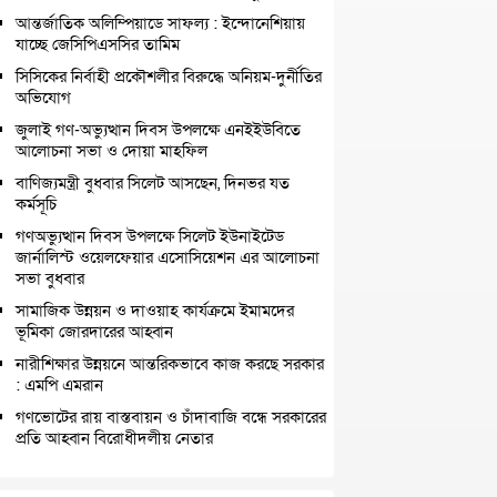
আন্তর্জাতিক অলিম্পিয়াডে সাফল্য : ইন্দোনেশিয়ায়
যাচ্ছে জেসিপিএসসির তামিম
সিসিকের নির্বাহী প্রকৌশলীর বিরুদ্ধে অনিয়ম-দুর্নীতির
অভিযোগ
জুলাই গণ-অভ্যুত্থান দিবস উপলক্ষে এনইইউবিতে
আলোচনা সভা ও দোয়া মাহফিল
বাণিজ্যমন্ত্রী বুধবার সিলেট আসছেন, দিনভর যত
কর্মসূচি
গণঅভ্যুত্থান দিবস উপলক্ষে সিলেট ইউনাইটেড
জার্নালিস্ট ওয়েলফেয়ার এসোসিয়েশন এর আলোচনা
সভা বুধবার
সামাজিক উন্নয়ন ও দাওয়াহ কার্যক্রমে ইমামদের
ভূমিকা জোরদারের আহ্বান
নারীশিক্ষার উন্নয়নে আন্তরিকভাবে কাজ করছে সরকার
: এমপি এমরান
গণভোটের রায় বাস্তবায়ন ও চাঁদাবাজি বন্ধে সরকারের
প্রতি আহ্বান বিরোধীদলীয় নেতার