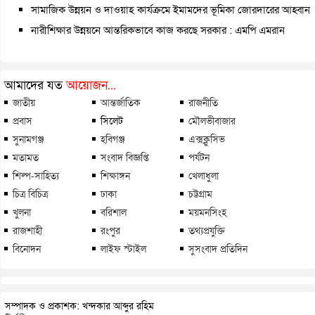
সামাজিক উন্নয়ন ও দাওয়াহ কার্যক্রমে ইমামদের ভূমিকা জোরদারের আহ্বান
নারীশিক্ষার উন্নয়নে আন্তরিকভাবে কাজ করছে সরকার : এমপি এমরান
আমাদের যত
আয়োজন...
জাতীয়
আন্তর্জাতিক
রাজনীতি
প্রবাস
সিলেট
মৌলভীবাজার
সুনামগঞ্জ
হবিগঞ্জ
এক্সক্লুসিভ
মতামত
সংবাদ বিজ্ঞপ্তি
পর্যটন
শিল্প-সাহিত্য
শিক্ষাঙ্গন
খেলাধুলা
চিত্র বিচিত্র
ঢাকা
চট্টগ্রাম
খুলনা
বরিশাল
ময়মনসিংহ
রাজশাহী
রংপুর
তথ্যপ্রযুক্তি
বিনোদন
লাইফ স্টাইল
সুসংবাদ প্রতিদিন
সম্পাদক ও প্রকাশক: খন্দকার আব্দুর রহিম