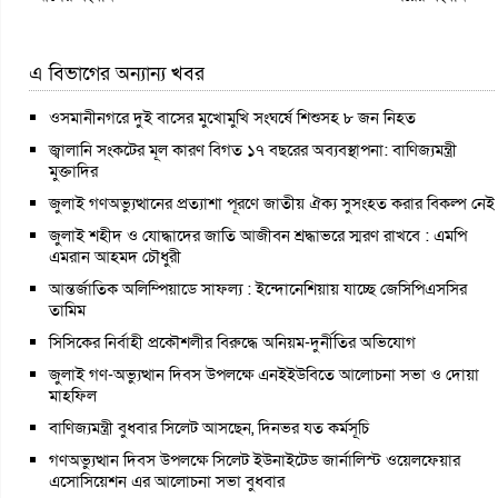
এ বিভাগের অন্যান্য খবর
ওসমানীনগরে দুই বাসের মুখোমুখি সংঘর্ষে শিশুসহ ৮ জন নিহত
জ্বালানি সংকটের মূল কারণ বিগত ১৭ বছরের অব্যবস্থাপনা: বাণিজ্যমন্ত্রী
মুক্তাদির
জুলাই গণঅভ্যুত্থানের প্রত্যাশা পূরণে জাতীয় ঐক্য সুসংহত করার বিকল্প নেই
জুলাই শহীদ ও যোদ্ধাদের জাতি আজীবন শ্রদ্ধাভরে স্মরণ রাখবে : এমপি
এমরান আহমদ চৌধুরী
আন্তর্জাতিক অলিম্পিয়াডে সাফল্য : ইন্দোনেশিয়ায় যাচ্ছে জেসিপিএসসির
তামিম
সিসিকের নির্বাহী প্রকৌশলীর বিরুদ্ধে অনিয়ম-দুর্নীতির অভিযোগ
জুলাই গণ-অভ্যুত্থান দিবস উপলক্ষে এনইইউবিতে আলোচনা সভা ও দোয়া
মাহফিল
বাণিজ্যমন্ত্রী বুধবার সিলেট আসছেন, দিনভর যত কর্মসূচি
গণঅভ্যুত্থান দিবস উপলক্ষে সিলেট ইউনাইটেড জার্নালিস্ট ওয়েলফেয়ার
এসোসিয়েশন এর আলোচনা সভা বুধবার