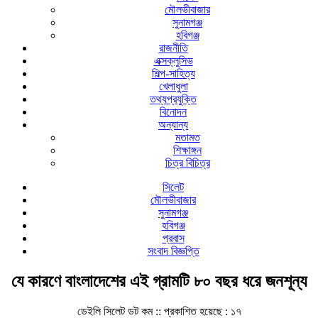
মৌলভীবাজার
সুনামগঞ্জ
হবিগঞ্জ
রাজনীতি
এক্সক্লুসিভ
শিল্প-সাহিত্য
খেলাধুলা
তথ্যপ্রযুক্তি
বিনোদন
অন্যান্য
মতামত
শিক্ষাঙ্গন
চিত্র বিচিত্র
সিলেট
মৌলভীবাজার
সুনামগঞ্জ
হবিগঞ্জ
প্রবাস
সংবাদ বিজ্ঞপ্তি
যে কারণে বাংলাদেশের এই গ্রামটি ৮০ বছর ধরে জনশূন্য
ডেইলি সিলেট ডট কম ::
প্রকাশিত হয়েছে : ১৭