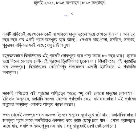
জুলাই ২০২১, ৮:১৫ অপরাহ্ন | ৮:১৫ অপরাহ্ন
|
০
একটি বাড়িতেই বছরখানেক কেউ না থাকলে মানুষ ভূতের ভয়ে সেখানে যান না। আর ৮০
বছর বছর ধরে একটি গ্রাম জনশূন্য হয়ে আছে। সেখানে গাছ-পালা, মসজিদ, ঈদগাহ,
পুকুরসহ বাড়ি-ঘর সবই আছে; শুধু নেই মানুষ।
রহস্যময়ভাবে ঝিনাইদহের এই গ্রামটি লোকশূন্য হয়ে পড়ে আছে ৮০ বছর ধরে। ভূতের
ভয়ে দিনের বেলায়ও কেউ এই গ্রামের ত্রিসীমানায় ঢুকেন না। ঝিনাইদহের এই গ্রামটির
নাম মঙ্গলপুর। ঝিনাইদহের কোটচাঁদপুর উপজেলার এলাঙ্গী ইউনিয়নে এ গ্রামটির
অবস্থান।
সরকারি নথিতেও এই গ্রামের অস্তিত্ব আছে; শুধু নেই কোনো মানুষের কোলাহল।
ইতিহাস অনুসারে, মহামারি কলেরা রোগের প্রাদুর্ভাব বেড়ে যাওয়ার কারণে এই গ্রামের
মানুষেরা অন্যান্য এলাকায় আশ্রয় গ্রহণ করেন।
তখন থেকেই মঙ্গলপুর গ্রাম অমঙ্গল হিসেবে মানুষের মুখে মুখে রটে যায়। মহামারির কারণে
জনশূন্য গ্রাম থেকে অবশিষ্টরাও একসময় ভয়ে গ্রাম ছেড়ে চলে যান। এখনো গ্রামজুড়ে
আছে ধান, ফসলি জমিসহ পুকুর ভরা মাছ। শুধূ মানুষেরই দেখা নেই সেখানে।