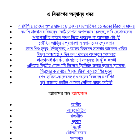
এ বিভাগের অন্যান্য খবর
এনসিপি নেতাদের ওপর হামলা: ছাত্রদল সভাপতিসহ ১১ জনের বিরুদ্ধে মামলা
কওমি মাদ্রাসার বিরুদ্ধে ‘কাঠামোগত অপপ্রচার’ চলছে, দাবি হেফাজতের
ঋণখেলাপির কারণে শপথ নিতে পারছেন না আসলাম চৌধুরী
তৌহিদ আফ্রিদি প্রতারণা মামলায় ফের গ্রেফতার
হামে শিশু মৃত্যু: ইউনূসসহ ৫ জনের বিরুদ্ধে মামলার আবেদন খারিজ
ঈদুল আজহায় ৭ দিন বন্ধ থাকবে অধস্তন আদালত
হান্তাভাইরাস কী, বাংলাদেশে সংক্রমণের ঝুঁকি কতটা
এশিয়ার দ্বিতীয় কোম্পানি হিসেবে ট্রিলিয়ন ডলার ক্লাবে স্যামসাং
গ্রিসের কারাগারে ‘স্বজনহীন’ বাংলাদেশির মৃত্যু
শেখ হাসিনা-কাদেরসহ ৪০ জনের বিরুদ্ধে চার্জশিট
দুই মামলায় জামিন পেলেন সেলিনা হায়াৎ আইভী
আমাদের যত
আয়োজন...
জাতীয়
আন্তর্জাতিক
রাজনীতি
প্রবাস
সিলেট
মৌলভীবাজার
সুনামগঞ্জ