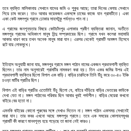
তবে ব্যক্তি মালিকানায় সেখানে যাদের জমি ও পুকুর আছে; তারা দিনের বেলায় সেখানে
গিয়ে চাষ করেন। তাও আবার কয়েকজন একসঙ্গে চাষের কাজে যান গ্রামটিতে। একা
একা কেউ মঙ্গলপুর গ্রামে ঢোকার সাহসটুকু পর্যন্তও পান না।
এ গ্রামের জনশূন্যতার বিষয়ে কোটচাঁদপুর এলাকার প্রবীণ ব্যক্তিরা জানান, অতীতে
মঙ্গলপুর গ্রামের অধিকাংশ মানুষ হিন্দু সম্প্রদায়ের ছিল। গ্রামে যখন কলেরা মহামারি
আকার ধারণ করে তখন অনেক মানুষ মারা যান। এরপর থেকেই গ্রামটি অমঙ্গল হিসেবে
রটে যায় লোকমুখে।
ইতিহাস অনুযায়ী জানা যায়, মঙ্গলপুর গ্রামে মঙ্গল পাঠান নামের একজন প্রভাবশালী ব্যক্তি
ছিলেন। তার নাম অনুসারেই গ্রামটির নামকরণ করা হয়। তিন একর জমির উপর এই
প্রভাবশালী ব্যক্তির ছিলো বিশাল এক বাড়ি। বাড়ির চারদিকে তিনি উঁচু করে ৩০-৪০ ইঞ্চি
চওড়া মাটির প্রাচীর ছিল।
বিশাল এই বাড়ির প্রাচীর এতোটাই উঁচু ছিলো যে, বাইরে দাঁড়িয়ে বাড়ির ভেতরের কাউকে
দেখা যেত না। মঙ্গল পাঠানের পরিবার ছিল আবার খুবই পর্দাশীল। বাড়ির মেয়েরা কখনো
বাইরে বের হতো না।
এমনকি বাইরের কোনো পুরুষের সঙ্গে দেখাও দিতেন না। মঙ্গল পাঠান একসময় সেখানেই
মারা যান। তার কবর এখনো আছে মঙ্গলপুর গ্রামে। তবে এক সময়ের কোলাহলমুখর
গ্রামটি কী কারণে মানবশূন্য হয়ে পড়েছে তা জানা নেই কারও।