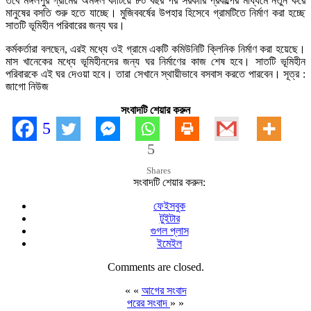
তবে মঙ্গলপুর গ্রামের অমঙ্গল কাটিয়ে ৮০ বছর পর সরকারি প্রকল্পের মাধ্যমে নতুন করে
মানুষের বসতি শুরু হতে যাচ্ছে। মুজিববর্ষের উপহার হিসেবে গ্রামটিতে নির্মাণ করা হচ্ছে
সাতটি ভূমিহীন পরিবারের জন্য ঘর।
কর্মকর্তারা বলছেন, এরই মধ্যে ওই গ্রামে একটি কমিউনিটি ক্লিনিক নির্মাণ করা হয়েছে।
মাস খানেকের মধ্যে ভূমিহীনদের জন্য ঘর নির্মাণের কাজ শেষ হবে। সাতটি ভূমিহীন
পরিবারকে এই ঘর দেওয়া হবে। তারা সেখানে স্থায়ীভাবে বসবাস করতে পারবেন। সূত্র :
জাগো নিউজ
সংবাদটি শেয়ার করুন
5
5
Shares
সংবাদটি শেয়ার করুন:
ফেইসবুক
টুইটার
গুগল প্লাস
ইমেইল
Comments are closed.
« «
আগের সংবাদ
পরের সংবাদ
» »