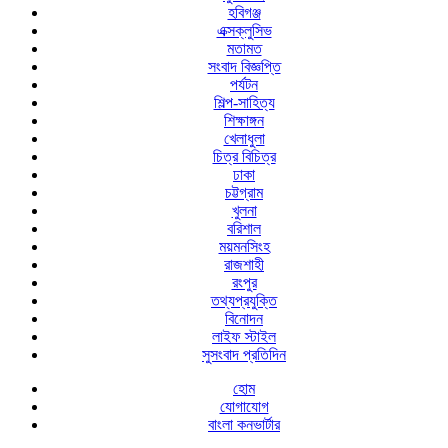
হবিগঞ্জ
এক্সক্লুসিভ
মতামত
সংবাদ বিজ্ঞপ্তি
পর্যটন
শিল্প-সাহিত্য
শিক্ষাঙ্গন
খেলাধুলা
চিত্র বিচিত্র
ঢাকা
চট্টগ্রাম
খুলনা
বরিশাল
ময়মনসিংহ
রাজশাহী
রংপুর
তথ্যপ্রযুক্তি
বিনোদন
লাইফ স্টাইল
সুসংবাদ প্রতিদিন
হোম
যোগাযোগ
বাংলা কনভার্টার