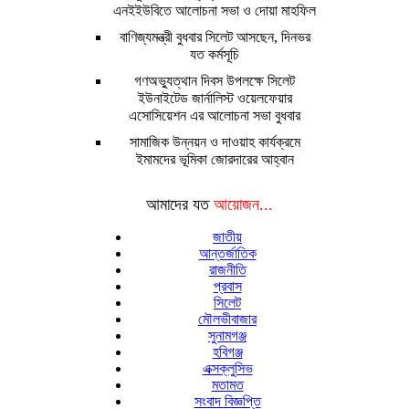
এনইইউবিতে আলোচনা সভা ও দোয়া মাহফিল
বাণিজ্যমন্ত্রী বুধবার সিলেট আসছেন, দিনভর
যত কর্মসূচি
গণঅভ্যুত্থান দিবস উপলক্ষে সিলেট
ইউনাইটেড জার্নালিস্ট ওয়েলফেয়ার
এসোসিয়েশন এর আলোচনা সভা বুধবার
সামাজিক উন্নয়ন ও দাওয়াহ কার্যক্রমে
ইমামদের ভূমিকা জোরদারের আহ্বান
আমাদের যত
আয়োজন...
জাতীয়
আন্তর্জাতিক
রাজনীতি
প্রবাস
সিলেট
মৌলভীবাজার
সুনামগঞ্জ
হবিগঞ্জ
এক্সক্লুসিভ
মতামত
সংবাদ বিজ্ঞপ্তি