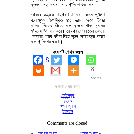
ঝুলন্ত দেহ দেখতে পেয়ে পু’লিশে খবর দেন।
রোববার সন্ধ্যায় শাহপরাণ থা’নার একদল পু’লিশ
ঘটনাস্থলে উপস্থিত হয়ে দরজা ভেঙে টিনের
চালের স্টিলের তীরের সঙ্গে ঝুলতে থাকা সুমনের
ম’রদেহ উ’দ্ধার করে। রোববার ভোররাতের কোনো
একসময় গলায় ফাঁ’স দিয়ে সুমন আত্মহ’ত্যা করেন
বলে পু’লিশের ধারণা।
সংবাদটি শেয়ার করুন
8
8
Shares
সংবাদটি শেয়ার করুন:
ফেইসবুক
টুইটার
গুগল প্লাস
ইমেইল
Comments are closed.
« «
আগের সংবাদ
পরের সংবাদ
» »