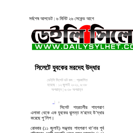
সর্বশেষ আপডেট : ৬ মিনিট ২৬ সেকেন্ড আগে
সিলেটে যুবকের মরদেহ উদ্ধার
ডেইলি সিলেট ডট কম ::
প্রকাশিত
হয়েছে : ১২ জুলাই ২০২১, ৬:৩৮
অপরাহ্ন | ৬:৩৮ অপরাহ্ন
|
০
সিলেট শহরতলীর শাহপরাণ
এলাকা থেকে এক যুবকের ঝুলন্ত ম’রদেহ উ’দ্ধার
করেছে পু’লিশ।
রোববার (১১ জুলাই) সন্ধ্যায় শাহপরাণ থা’নার পূর্ব