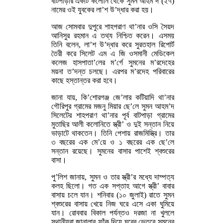
বাটপাড়ার একটি কলোনি থেকে সুমন আহম’দ (২৭)
নামের ওই যুবকের লা’শ উ’দ্ধার করা হয়।
আজ সোমবার দুপুরে শাহপরাণ থা’নার ওসি সৈয়দ
আনিসুর রহমান এ তথ্য নিশ্চিত করেন। এসময়
তিনি বলেন, লা’শ উ’দ্ধার করে সুরতহাল রিপোর্ট
তৈরী করে সিলেট এম এ জি ওসমানী মেডিকেল
কলেজ হাসপাতা’লের ম’র্গে সুমনের ম’রদেহের
ময়না ত’দন্ত চলছে। এরপর ম’রদেহ পরিবারের
কাছে হস্তান্তর করা হবে।
জানা যায়, কি’শোরগঞ্জ জে’লার কটিয়াদি থা’নার
গৌরিপুর গ্রামের মজনু মিয়ার ছে’লে সুমন আহম’দ
সিলেটের শাহপরাণ থা’নার পূর্ব বাটপাড়া গ্রামের
মুতাছির আলী কলোনিতে স্ত্রী’ ও দুই সন্তান নিয়ে
ভাড়াটে থাকতেন। তিনি পেশায় রাজমিস্ত্রি। তার
৩ বছরের এক মে’য়ে ও ১ বছরের এক ছে’লে
সন্তান রয়েছে। সুমনের বাসার পাশেই শ্বশুরের
বাসা।
পু’লিশ জানায়, সুমন ও তার স্ত্রী’র মধ্যে দাম্পত্য
কলহ ছিলো। গত এক সপ্তাহ আগে স্ত্রী’ বাবার
বাসায় চলে যান। শনিবার (১০ জুলাই) রাতে সুমন
শ্বশুরের বাসায় খেয়ে নিজ ঘরে এসে একা ঘুমিয়ে
যান। রোববার বিকাল পর্যন্তও দরজা না খুললে
স্থানীয়রা জানালার ফাঁক দিয়ে ঘরের ভেতরে সুমনের