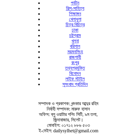
পর্যটন
শিল্প-সাহিত্য
শিক্ষাঙ্গন
খেলাধুলা
চিত্র বিচিত্র
ঢাকা
চট্টগ্রাম
খুলনা
বরিশাল
ময়মনসিংহ
রাজশাহী
রংপুর
তথ্যপ্রযুক্তি
বিনোদন
লাইফ স্টাইল
সুসংবাদ প্রতিদিন
সম্পাদক ও প্রকাশক: খন্দকার আব্দুর রহিম
নির্বাহী সম্পাদক: মারুফ হাসান
অফিস: ব্লু ওয়াটার শপিং সিটি, ৯ম তলা,
জিন্দাবাজার, সিলেট।
মোবাইল: ০১৭১২ ৮৮৬ ৫০৩
ই-মেইল: dailysylhet@gmail.com