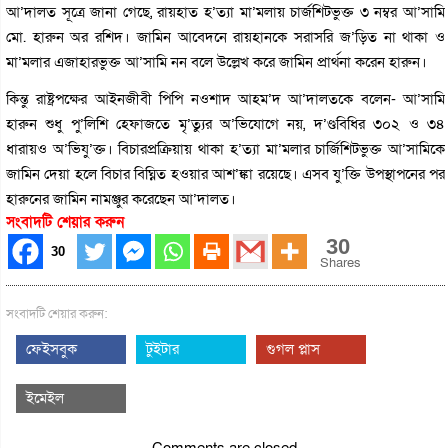
আ’দালত সূত্রে জানা গেছে, রায়হাত হ’ত্যা মা’মলায় চার্জশিটভুক্ত ৩ নম্বর আ’সামি
মো. হারুন অর রশিদ। জামিন আবেদনে রায়হানকে সরাসরি জ’ড়িত না থাকা ও
মা’মলার এজাহারভুক্ত আ’সামি নন বলে উল্লেখ করে জামিন প্রার্থনা করেন হারুন।
কিন্তু রাষ্ট্রপক্ষের আইনজীবী পিপি নওশাদ আহম’দ আ’দালতকে বলেন- আ’সামি
হারুন শুধু পু’লিশি হেফাজতে মৃ’ত্যুর অ’ভিযোগে নয়, দ’ণ্ডবিধির ৩০২ ও ৩৪
ধারায়ও অ’ভিযু’ক্ত। বিচারপ্রক্রিয়ায় থাকা হ’ত্যা মা’মলার চার্জিশিটভুক্ত আ’সামিকে
জামিন দেয়া হলে বিচার বিঘ্নিত হওয়ার আশ’ঙ্কা রয়েছে। এসব যু’ক্তি উপস্থাপনের পর
হারুনের জামিন নামঞ্জুর করেছেন আ’দালত।
সংবাদটি শেয়ার করুন
30
30
Shares
সংবাদটি শেয়ার করুন:
ফেইসবুক
টুইটার
গুগল প্লাস
ইমেইল
Comments are closed.