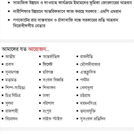
সামাজিক উন্নয়ন ও দাওয়াহ কার্যক্রমে ইমামদের ভূমিকা জোরদারের আহ্বান
নারীশিক্ষার উন্নয়নে আন্তরিকভাবে কাজ করছে সরকার : এমপি এমরান
গণভোটের রায় বাস্তবায়ন ও চাঁদাবাজি বন্ধে সরকারের প্রতি আহ্বান
বিরোধীদলীয় নেতার
আমাদের যত
আয়োজন...
জাতীয়
আন্তর্জাতিক
রাজনীতি
প্রবাস
সিলেট
মৌলভীবাজার
সুনামগঞ্জ
হবিগঞ্জ
এক্সক্লুসিভ
মতামত
সংবাদ বিজ্ঞপ্তি
পর্যটন
শিল্প-সাহিত্য
শিক্ষাঙ্গন
খেলাধুলা
চিত্র বিচিত্র
ঢাকা
চট্টগ্রাম
খুলনা
বরিশাল
ময়মনসিংহ
রাজশাহী
রংপুর
তথ্যপ্রযুক্তি
বিনোদন
লাইফ স্টাইল
সুসংবাদ প্রতিদিন