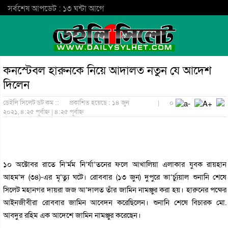
সর্বশেষ আপডেট : ১৩ ঘন্টা আগে
কনস্টেবল হারুনকে নিয়ে আদালত নতুন যে আদেশ
দিলেন
ডেইলি সিলেট ডট কম ::
প্রকাশিত হয়েছে : ১৪ জুন
|
০
২০২১, ৪:২৫ পূর্বাহ্ন | ৪:২৫ পূর্বাহ্ন
১০ অক্টোবর রাতে নি’র্মম নি’র্যা’তনের ফলে আখালিয়া এলাকার যুবক রায়হান
আহম’দ (৩৪)-এর মৃ’ত্যু ঘটে। রোববার (১৩ জুন) দুপুরে ভা’র্চ্যুয়াল শুনানি শেষে
সিলেট মহানগর দায়রা জজ আ’দালত তাঁর জামিন নামঞ্জুর করা হয়। হারুনের পক্ষের
আইনজীবীরা রোববার জামিন আবেদন করেছিলেন। শুনানি শেষে বিচারক মো.
আবদুর রহিম এক আদেশে জামিন নামঞ্জুর করেছেন।