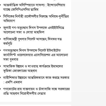
আন্তর্জাতিক অলিম্পিয়াডে সাফল্য : ইন্দোনেশিয়ায়
যাচ্ছে জেসিপিএসসির তামিম
সিসিকের নির্বাহী প্রকৌশলীর বিরুদ্ধে অনিয়ম-দুর্নীতির
অভিযোগ
জুলাই গণ-অভ্যুত্থান দিবস উপলক্ষে এনইইউবিতে
আলোচনা সভা ও দোয়া মাহফিল
বাণিজ্যমন্ত্রী বুধবার সিলেট আসছেন, দিনভর যত
কর্মসূচি
গণঅভ্যুত্থান দিবস উপলক্ষে সিলেট ইউনাইটেড
জার্নালিস্ট ওয়েলফেয়ার এসোসিয়েশন এর আলোচনা
সভা বুধবার
সামাজিক উন্নয়ন ও দাওয়াহ কার্যক্রমে ইমামদের
ভূমিকা জোরদারের আহ্বান
নারীশিক্ষার উন্নয়নে আন্তরিকভাবে কাজ করছে সরকার
: এমপি এমরান
গণভোটের রায় বাস্তবায়ন ও চাঁদাবাজি বন্ধে সরকারের
প্রতি আহ্বান বিরোধীদলীয় নেতার