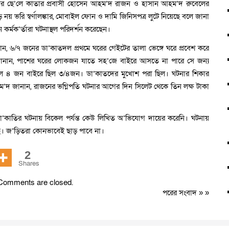
খনের ছে’লে কাতার প্রবাসী হোসেন আহম’দ রাজন ও হাসান আহম’দ রুবেলের
নয় ভরি স্বর্ণালঙ্কার, মোবাইল ফোন ও দামি জিনিসপত্র লুটে নিয়েছে বলে জানা
কর্মক’র্তারা ঘটনাস্থল পরিদর্শন করেছেন।
ান, ৬/৭ জনের ডা’কাতদল প্রথমে ঘরের গেইটের তালা ভেঙ্গে ঘরে প্রবেশ করে
ারা জানান, পাশের ঘরের লোকজন যাতে সহ’জে বাইরে আসতে না পারে সে জন্য
ছিল ৪ জন বাইরে ছিল ৩/৪জন। ডা’কাতদের মুখোশ পরা ছিল। ঘটনার শিকার
 আহম’দ জানান, রাজনের ভগ্নিপতি ঘটনার আগের দিন সিলেট থেকে তিন লক্ষ টাকা
া’কাতির ঘটনায় বিকেল পর্যন্ত কেউ লিখিত অ’ভিযোগ দায়ের করেনি। ঘটনায়
ছে। জ’ড়িতরা কোনভাবেই ছাড় পাবে না।
2
Shares
Comments are closed.
পরের সংবাদ
» »