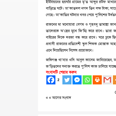
ইউনিয়নের ছয়ঘরি গ্রামের মৃ’ত আব্দুর রউফ মা
বাড়িতে ঘটে। ডা’কাতদল নগদ তিন লক্ষ টাকা, সাড়ে 
গেছে। ডা’কাতির ঘটনার খবর পেয়ে পু’লিশের উর্ধতন 
রাজনের মা মনোয়ারা বেগম ও গৃহবধূ তামান্না জান
তাদেরকে অ’স্ত্রের মুখে জি’ম্মি করে রাখে। ত
বাইরের দিকে দরজা বন্ধ করে রাখে। ঘরে ঢুকে 
প্রবাসী রাজনের প্রতিবেশী স্কুল শিক্ষক মোস্তাক
এনে দিয়েছিলেন বিশেষ প্রয়োজনে।
জকিগঞ্জ থা’নার ওসি আবুল কাসেম জানিয়েছেন, ড
জ’ড়িতদের সনাক্ত করতে পু’লিশ কাজ চালিয়ে যাচ্
সংবাদটি শেয়ার করুন
2
« «
আগের সংবাদ