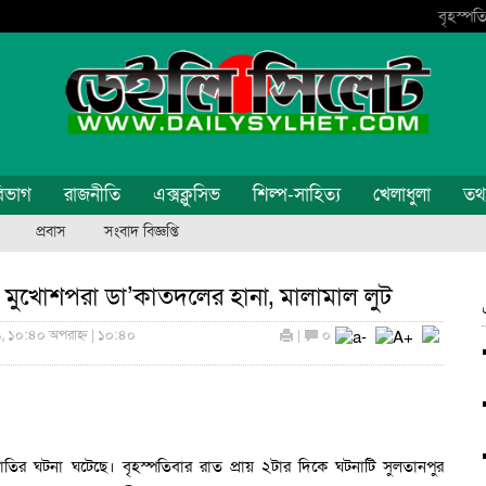
বৃহস্পতি
িভাগ
রাজনীতি
এক্সক্লুসিভ
শিল্প-সাহিত্য
খেলাধুলা
তথ্য
প্রবাস
সংবাদ বিজ্ঞপ্তি
ে মুখোশপরা ডা’কাতদলের হানা, মালামাল লুট
১, ১০:৪০ অপরাহ্ন | ১০:৪০
|
০
াতির ঘটনা ঘটেছে। বৃহস্পতিবার রাত প্রায় ২টার দিকে ঘটনাটি সুলতানপুর