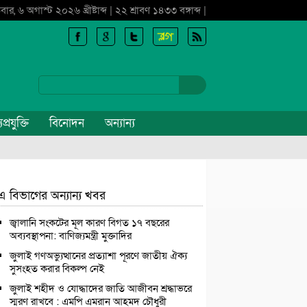
বার, ৬ অগাস্ট ২০২৬ খ্রীষ্টাব্দ | ২২ শ্রাবণ ১৪৩৩ বঙ্গাব্দ |
প্রযুক্তি
বিনোদন
অন্যান্য
এ বিভাগের অন্যান্য খবর
জ্বালানি সংকটের মূল কারণ বিগত ১৭ বছরের
অব্যবস্থাপনা: বাণিজ্যমন্ত্রী মুক্তাদির
জুলাই গণঅভ্যুত্থানের প্রত্যাশা পূরণে জাতীয় ঐক্য
সুসংহত করার বিকল্প নেই
জুলাই শহীদ ও যোদ্ধাদের জাতি আজীবন শ্রদ্ধাভরে
স্মরণ রাখবে : এমপি এমরান আহমদ চৌধুরী