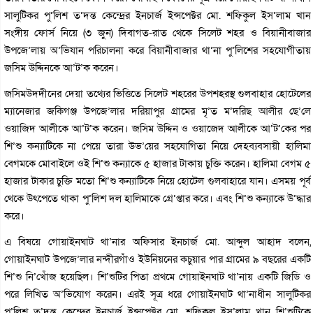
সালুটিকর পু’লিশ ত’দন্ত কেন্দ্রের ইনচার্জ ইন্সপেক্টর মো. শফিকুল ইস’লাম খান
সংঙ্গীয় ফোর্স নিয়ে (৩ জুন) দিবাগত-রাত থেকে সিলেট শহর ও বিয়ানীবাজার
উপজে’লায় অ’ভিযান পরিচালনা করে বিয়ানীবাজার থা’না পু’লিশের সহযোগীতায়
জসিম উদ্দিনকে আ’ট’ক করেন।
জসিমউদদীনের দেয়া তথ্যের ভিত্তিতে সিলেট শহরের উপশহরস্থ গুলবাহার হোটেলের
ম্যানেজার জকিগঞ্জ উপজে’লার দরিয়াপুর গ্রামের মৃ’ত ম’দরিছ আলীর ছে’লে
ওয়াজিদ আলীকে আ’ট’ক করেন। জসিম উদ্দিন ও ওয়াজেদ আলীকে আ’ট’কের পর
শি’শু কন্যাটিকে না পেয়ে তারা উভ’য়ের সহযোগিতা নিয়ে দেহব্যবসায়ী হালিমা
বেগমকে মোবাইলে ওই শি’শু কন্যাকে ৫ হাজার টাকায় চুক্তি করেন। হালিমা বেগম ৫
হাজার টাকার চুক্তি মতো শি’শু কন্যাটিকে নিয়ে হোটেল গুলবাহারে যান। এসময় পূর্ব
থেকে উৎপেতে থাকা পু’লিশ দল হালিমাকে গ্রে’প্তার করে। এবং শি’শু কন্যাকে উ’দ্ধার
করে।
এ বিষয়ে গোয়াইনঘাট থা’নার অফিসার ইনচার্জ মো. আব্দুল আহাদ বলেন,
গোয়াইনঘাট উপজে’লার নন্দীরগাঁও ইউনিয়নের কচুয়ার পার গ্রামের ৯ বছরের একটি
শি’শু নি’খোঁজ হয়েছিল। শি’শুটির পিতা প্রথমে গোয়াইনঘাট থা’নায় একটি জিডি ও
পরে লিখিত অ’ভিযোগ করেন। এরই সূত্র ধরে গোয়াইনঘাট থা’নাধীন সালুটিকর
পু’লিশ ত’দন্ত কেন্দ্রের ইনচার্জ ইন্সপেক্টর মো. শফিকুল ইস’লাম খান শি’শুটিকে