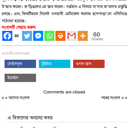
উ’দ্ধার করেন। জ’ড়িতদের গ্রে’প্তার করেন। বর্তমান এ বিষয়ে থা’নায় মা’মলার প্রস্তুতি
চলছে। এবং ভিকটিমকে সিলেট ওসমানী মেডিকেল কলেজ হাসপাতা’লে ওসিসিতে
পাঠানো হয়েছে।
সংবাদটি শেয়ার করুন
60
60
Shares
সংবাদটি শেয়ার করুন:
ফেইসবুক
টুইটার
গুগল প্লাস
ইমেইল
Comments are closed.
« «
আগের সংবাদ
পরের সংবাদ
» »
এ বিভাগের অন্যান্য খবর