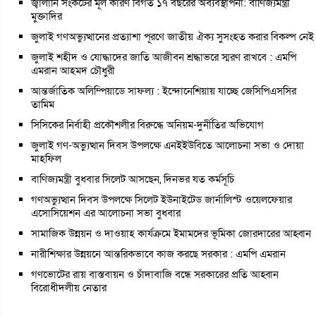
জ্বালানি সংকটের মূল কারণ বিগত ১৭ বছরের অব্যবস্থাপনা: বাণিজ্যমন্ত্রী
মুক্তাদির
জুলাই গণঅভ্যুত্থানের প্রত্যাশা পূরণে জাতীয় ঐক্য সুসংহত করার বিকল্প নেই
জুলাই শহীদ ও যোদ্ধাদের জাতি আজীবন শ্রদ্ধাভরে স্মরণ রাখবে : এমপি
এমরান আহমদ চৌধুরী
আন্তর্জাতিক অলিম্পিয়াডে সাফল্য : ইন্দোনেশিয়ায় যাচ্ছে জেসিপিএসসির
তামিম
সিসিকের নির্বাহী প্রকৌশলীর বিরুদ্ধে অনিয়ম-দুর্নীতির অভিযোগ
জুলাই গণ-অভ্যুত্থান দিবস উপলক্ষে এনইইউবিতে আলোচনা সভা ও দোয়া
মাহফিল
বাণিজ্যমন্ত্রী বুধবার সিলেট আসছেন, দিনভর যত কর্মসূচি
গণঅভ্যুত্থান দিবস উপলক্ষে সিলেট ইউনাইটেড জার্নালিস্ট ওয়েলফেয়ার
এসোসিয়েশন এর আলোচনা সভা বুধবার
সামাজিক উন্নয়ন ও দাওয়াহ কার্যক্রমে ইমামদের ভূমিকা জোরদারের আহ্বান
নারীশিক্ষার উন্নয়নে আন্তরিকভাবে কাজ করছে সরকার : এমপি এমরান
গণভোটের রায় বাস্তবায়ন ও চাঁদাবাজি বন্ধে সরকারের প্রতি আহ্বান
বিরোধীদলীয় নেতার