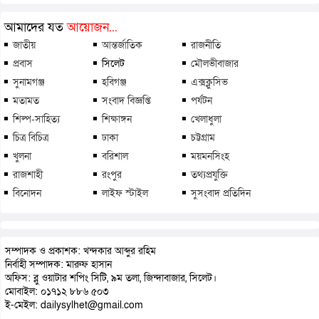
আমাদের যত
আয়োজন...
জাতীয়
আন্তর্জাতিক
রাজনীতি
প্রবাস
সিলেট
মৌলভীবাজার
সুনামগঞ্জ
হবিগঞ্জ
এক্সক্লুসিভ
মতামত
সংবাদ বিজ্ঞপ্তি
পর্যটন
শিল্প-সাহিত্য
শিক্ষাঙ্গন
খেলাধুলা
চিত্র বিচিত্র
ঢাকা
চট্টগ্রাম
খুলনা
বরিশাল
ময়মনসিংহ
রাজশাহী
রংপুর
তথ্যপ্রযুক্তি
বিনোদন
লাইফ স্টাইল
সুসংবাদ প্রতিদিন
সম্পাদক ও প্রকাশক: খন্দকার আব্দুর রহিম
নির্বাহী সম্পাদক: মারুফ হাসান
অফিস: ব্লু ওয়াটার শপিং সিটি, ৯ম তলা, জিন্দাবাজার, সিলেট।
মোবাইল: ০১৭১২ ৮৮৬ ৫০৩
ই-মেইল: dailysylhet@gmail.com