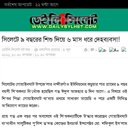
সর্বশেষ আপডেট : ২২ ঘন্টা আগে
সিলেটে ৯ বছরের শিশু দিয়ে ৬ মাস ধরে দেহব্যবসা!
ডেইলি সিলেট ডট কম ::
প্রকাশিত হয়েছে : ৪ জুন
|
০
২০২১, ১০:২০ অপরাহ্ন | ১০:২০ অপরাহ্ন
সিলেটের গোয়াইনঘাট উপজে’লার নন্দীরগাঁও ইউনিয়নের কচুয়ার পার গ্রামের ৯ বছর
বয়সী শি’শুকন্যা নি’খোঁজ হয়েছিল গত ঈদুল আজহার ৩ দিন আগে। এ বিষয়ে ওই
শি’শুর পিতা গোয়াইনঘাট থা’নায় প্রথমে সাধারণ ডায়েরি ও পরে একটি লিখিত
অ’ভিযোগ দায়ের করেন।
প্রায় গত এক বছর পর অবশেষে ওই শি’শুকন্যাটিকে উ’দ্ধার করেছেন গোয়াইনঘাট
থা’নাধীন সালুটিকর পু’লিশ ত’দন্ত কেন্দ্রের ইনচার্জ ইন্সপেক্টর মো. শফিকুল ইস’লাম