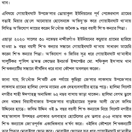
খান।
এবিষয়ে গোয়াইনঘাট উপজে’লার তোয়াকুল ইউনিয়নের পূর্ব পেকেরখাল গ্রামের
বতাই মিয়ার ছে’লে আনোয়ার হোসেনকে অ’ভিযু’ক্ত করে গোয়াইনঘাট থা’নায়
লিখিত অ’ভিযোগ দায়ের করেন নি’খোঁজ জনৈক ৯ বছর বয়সী শি’শু কন্যার পিতা।
এছাড়া ২০২০ সালের ৩০ নভেম্বর নন্দীরগাঁও ইউনিয়নের কচুয়ার গ্রামের হারিয়ে
যাওয়া ৯ বছর বয়সী শি’শু কন্যার সন্ধানে গোয়াইনঘাট থা’নায় সাধারণ ডায়েরি
করেন শি’শু কন্যার পিতা। অ’ভিযোগ ও জিডির সূত্র ধরে গোয়াইনঘাট থা’নাধীন
সালুটিকর পু’লিশ ত’দন্ত কেন্দ্রের ইনচার্জ ইন্সপেক্টর মো. শফিকুল ইস’লাম খান
শি’শুকন্যাটির সন্ধানে দীর্ঘদিন ধরে নানা কৌশল অবলম্বন করেন।
জানা যায়, নি’খোঁজ শি’শুটি এক পর্যায়ে কুমিল্লা জে’লার লাকসাম উপজে’লার
লাকসাম গ্রামের হালিমা বেগম নামের এক দেহব্যবসায়ীর হাতে পড়ে। হালিমা সিলেট
নগরীর শাহী ঈদগাহস্থ অনামিকা ৬২ নম্বর বাসায় ভাড়া থাকেন। হালিমা বেগম তুলে
দেন খদ্দের বিয়ানীবাজার উপজে’লার বাড়ইগ্রামের সুরুজ আলী ছে’লে জসিম
উদ্দিনের হাতে। জসিম উদ্দিন ওই ৯ বছর বয়সী শি’শু কন্যাকে নিয়ে সিলেট নগরীর
শাহ’জালাল উপশহর এলাকার গুলবাহার হোটেলের ৫ম তলার ৫০৫ নাম্বার কক্ষে
শি’শু কন্যাকে জো’রপূর্বক একাধিকবার ধ’র্ষণ করে। ওইদিন কৌশলে শি’শুকন্যাটি
তার পিতার মোবাইলে ফোন করে। মোবাইল ফোনের সূত্র ধরে গোয়াইনঘাট থা’নাধীন