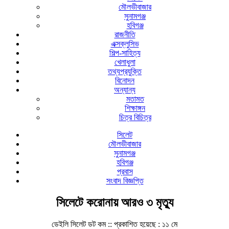
মৌলভীবাজার
সুনামগঞ্জ
হবিগঞ্জ
রাজনীতি
এক্সক্লুসিভ
শিল্প-সাহিত্য
খেলাধুলা
তথ্যপ্রযুক্তি
বিনোদন
অন্যান্য
মতামত
শিক্ষাঙ্গন
চিত্র বিচিত্র
সিলেট
মৌলভীবাজার
সুনামগঞ্জ
হবিগঞ্জ
প্রবাস
সংবাদ বিজ্ঞপ্তি
সিলেটে করোনায় আরও ৩ মৃত্যু
ডেইলি সিলেট ডট কম ::
প্রকাশিত হয়েছে : ১১ মে