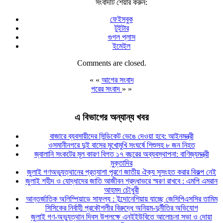
সংবাদটি শেয়ার করুন:
ফেইসবুক
টুইটার
গুগল প্লাস
ইমেইল
Comments are closed.
« «
আগের সংবাদ
পরের সংবাদ
» »
এ বিভাগের অন্যান্য খবর
বাজারে ব্যবসায়ীদের সিন্ডিকেট ভেঙে দেওয়া হবে: আইনমন্ত্রী
ওসমানীনগরে দুই বাসের মুখোমুখি সংঘর্ষে শিশুসহ ৮ জন নিহত
জ্বালানি সংকটের মূল কারণ বিগত ১৭ বছরের অব্যবস্থাপনা: বাণিজ্যমন্ত্রী
মুক্তাদির
জুলাই গণঅভ্যুত্থানের প্রত্যাশা পূরণে জাতীয় ঐক্য সুসংহত করার বিকল্প নেই
জুলাই শহীদ ও যোদ্ধাদের জাতি আজীবন শ্রদ্ধাভরে স্মরণ রাখবে : এমপি এমরান
আহমদ চৌধুরী
আন্তর্জাতিক অলিম্পিয়াডে সাফল্য : ইন্দোনেশিয়ায় যাচ্ছে জেসিপিএসসির তামিম
সিসিকের নির্বাহী প্রকৌশলীর বিরুদ্ধে অনিয়ম-দুর্নীতির অভিযোগ
জুলাই গণ-অভ্যুত্থান দিবস উপলক্ষে এনইইউবিতে আলোচনা সভা ও দোয়া