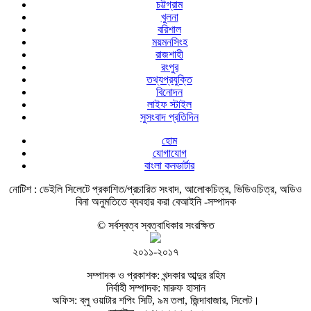
চট্টগ্রাম
খুলনা
বরিশাল
ময়মনসিংহ
রাজশাহী
রংপুর
তথ্যপ্রযুক্তি
বিনোদন
লাইফ স্টাইল
সুসংবাদ প্রতিদিন
হোম
যোগাযোগ
বাংলা কনভার্টার
নোটিশ :
ডেইলি সিলেটে প্রকাশিত/প্রচারিত সংবাদ, আলোকচিত্র, ভিডিওচিত্র, অডিও
বিনা অনুমতিতে ব্যবহার করা বেআইনি -সম্পাদক
© সর্বস্বত্ব স্বত্বাধিকার সংরক্ষিত
২০১১-২০১৭
সম্পাদক ও প্রকাশক: খন্দকার আব্দুর রহিম
নির্বাহী সম্পাদক: মারুফ হাসান
অফিস: ব্লু ওয়াটার শপিং সিটি, ৯ম তলা, জিন্দাবাজার, সিলেট।