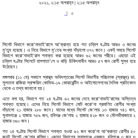
২০২১, ২:১৫ অপরাহ্ন | ২:১৫ অপরাহ্ন
|
০
সিলেট বিভাগে করো’নাভাই’রাসে আ’ক্রান্ত হয়ে গত চব্বিশ ঘণ্টায় আরও ৩ জনের
মৃ’ত্যু হয়েছে। এ নিয়ে বিভাগে মৃ’তের সংখ্যা দাঁড়ালো ৩৭২ জনে। একই সময়ে সিলেট
বিভাগে করো’নাভাই’রাস শনাক্ত করা হয়েছে আরও ৬২ জনের শরীরে। এছাড়া এই
চব্বিশ ঘণ্টায় সিলেটে হাসপাতা’লে ও বাড়ি চিকিৎসাধীন আরও ৫৭ জন রোগী সুস্থ হয়ে
উঠেছেন।
মঙ্গলবার (১১ মে) সকালে স্বাস্থ্য অধিদপ্তরের সিলেট বিভাগীয় পরিচালক (স্বাস্থ্য) ডা.
সুলতানা রাজিয়া স্বাক্ষরিত কোভিড-১৯ কোয়ারেন্টিন ও আইসোলেশনের দৈনিক প্রতিবেদন
থেকে এ তথ্য জানানো হয়।
এতে বলা হয়, বিভাগে গত ২৪ ঘণ্টায় ৬২ জনের দেহে করো’নাভাই’রাসের অস্তিত্ব
শনাক্ত হয়েছে। এদের নিয়ে সিলেট বিভাগে মোট করো’না প্রমাণিত রোগীর সংখ্যা
দাঁড়ালো ২১ হাজার ২৮৮ জনে। যাদের মধ্যে সিলেট জে’লায় ১৩ হাজার ৭৪১ জন,
সুনামগঞ্জে ২ হাজার ৭৫৯ জন, হবিগঞ্জ জে’লায় ২ হাজার ৪২৮ জন ও মৌলভীবাজারে ২
হাজার ৩৬০ জন।
গত ২৪ ঘণ্টায় সিলেট বিভাগে শনাক্ত হওয়া ৬২ জন করো’না আ’ক্রান্ত রোগীর ৫০
জনই সিলেট জে’লার বাসিন্দা। এছাড়া বিভাগের সুনামগঞ্জে একজন, হবিগঞ্জে ৩ জন ও