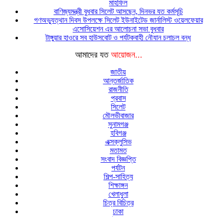
মাহফিল
বাণিজ্যমন্ত্রী বুধবার সিলেট আসছেন, দিনভর যত কর্মসূচি
গণঅভ্যুত্থান দিবস উপলক্ষে সিলেট ইউনাইটেড জার্নালিস্ট ওয়েলফেয়ার
এসোসিয়েশন এর আলোচনা সভা বুধবার
টাঙ্গুয়ার হাওরে সব হাউসবোট ও পর্যটকবাহী নৌযান চলাচল বন্ধ
আমাদের যত
আয়োজন...
জাতীয়
আন্তর্জাতিক
রাজনীতি
প্রবাস
সিলেট
মৌলভীবাজার
সুনামগঞ্জ
হবিগঞ্জ
এক্সক্লুসিভ
মতামত
সংবাদ বিজ্ঞপ্তি
পর্যটন
শিল্প-সাহিত্য
শিক্ষাঙ্গন
খেলাধুলা
চিত্র বিচিত্র
ঢাকা