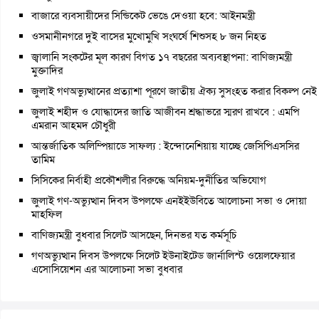
বাজারে ব্যবসায়ীদের সিন্ডিকেট ভেঙে দেওয়া হবে: আইনমন্ত্রী
ওসমানীনগরে দুই বাসের মুখোমুখি সংঘর্ষে শিশুসহ ৮ জন নিহত
জ্বালানি সংকটের মূল কারণ বিগত ১৭ বছরের অব্যবস্থাপনা: বাণিজ্যমন্ত্রী
মুক্তাদির
জুলাই গণঅভ্যুত্থানের প্রত্যাশা পূরণে জাতীয় ঐক্য সুসংহত করার বিকল্প নেই
জুলাই শহীদ ও যোদ্ধাদের জাতি আজীবন শ্রদ্ধাভরে স্মরণ রাখবে : এমপি
এমরান আহমদ চৌধুরী
আন্তর্জাতিক অলিম্পিয়াডে সাফল্য : ইন্দোনেশিয়ায় যাচ্ছে জেসিপিএসসির
তামিম
সিসিকের নির্বাহী প্রকৌশলীর বিরুদ্ধে অনিয়ম-দুর্নীতির অভিযোগ
জুলাই গণ-অভ্যুত্থান দিবস উপলক্ষে এনইইউবিতে আলোচনা সভা ও দোয়া
মাহফিল
বাণিজ্যমন্ত্রী বুধবার সিলেট আসছেন, দিনভর যত কর্মসূচি
গণঅভ্যুত্থান দিবস উপলক্ষে সিলেট ইউনাইটেড জার্নালিস্ট ওয়েলফেয়ার
এসোসিয়েশন এর আলোচনা সভা বুধবার