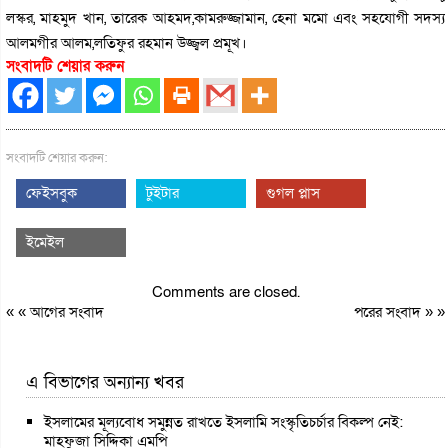
লস্কর, মাহমুদ খান, তারেক আহমদ,কামরুজ্জামান, হেনা মমো এবং সহযোগী সদস্য
আলমগীর আলম,লতিফুর রহমান উজ্জ্বল প্রমূখ।
সংবাদটি শেয়ার করুন
সংবাদটি শেয়ার করুন:
ফেইসবুক
টুইটার
গুগল প্লাস
ইমেইল
Comments are closed.
« «
আগের সংবাদ
পরের সংবাদ
» »
এ বিভাগের অন্যান্য খবর
ইসলামের মূল্যবোধ সমুন্নত রাখতে ইসলামি সংস্কৃতিচর্চার বিকল্প নেই:
মাহফুজা সিদ্দিকা এমপি