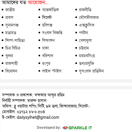
আমাদের যত
আয়োজন...
জাতীয়
আন্তর্জাতিক
রাজনীতি
প্রবাস
সিলেট
মৌলভীবাজার
সুনামগঞ্জ
হবিগঞ্জ
এক্সক্লুসিভ
মতামত
সংবাদ বিজ্ঞপ্তি
পর্যটন
শিল্প-সাহিত্য
শিক্ষাঙ্গন
খেলাধুলা
চিত্র বিচিত্র
ঢাকা
চট্টগ্রাম
খুলনা
বরিশাল
ময়মনসিংহ
রাজশাহী
রংপুর
তথ্যপ্রযুক্তি
বিনোদন
লাইফ স্টাইল
সুসংবাদ প্রতিদিন
সম্পাদক ও প্রকাশক: খন্দকার আব্দুর রহিম
নির্বাহী সম্পাদক: মারুফ হাসান
অফিস: ব্লু ওয়াটার শপিং সিটি, ৯ম তলা, জিন্দাবাজার, সিলেট।
মোবাইল: ০১৭১২ ৮৮৬ ৫০৩
ই-মেইল: dailysylhet@gmail.com
Developed by: