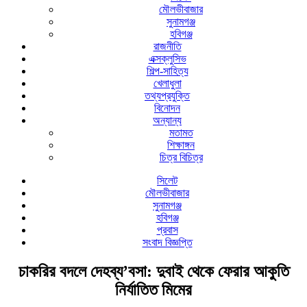
মৌলভীবাজার
সুনামগঞ্জ
হবিগঞ্জ
রাজনীতি
এক্সক্লুসিভ
শিল্প-সাহিত্য
খেলাধুলা
তথ্যপ্রযুক্তি
বিনোদন
অন্যান্য
মতামত
শিক্ষাঙ্গন
চিত্র বিচিত্র
সিলেট
মৌলভীবাজার
সুনামগঞ্জ
হবিগঞ্জ
প্রবাস
সংবাদ বিজ্ঞপ্তি
চাকরির বদলে দেহব্য’বসা: দুবাই থেকে ফেরার আকুতি
নির্যাতিত মিমের