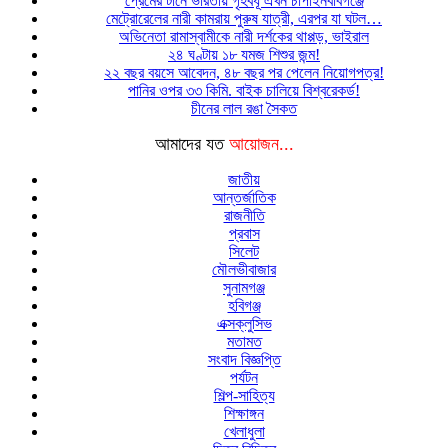
প্রেমের টানে ভারতীয় গৃহবধূ এখন চাঁপাইনবাবগঞ্জে
মেট্রোরেলের নারী কামরায় পুরুষ যাত্রী, এরপর যা ঘটল…
অভিনেতা রামাস্বামীকে নারী দর্শকের থাপ্পড়, ভাইরাল
২৪ ঘণ্টায় ১৮ যমজ শিশুর জন্ম!
২২ বছর বয়সে আবেদন, ৪৮ বছর পর পেলেন নিয়োগপত্র!
পানির ওপর ৩৩ কিমি. বাইক চালিয়ে বিশ্বরেকর্ড!
চীনের লাল রঙা সৈকত
আমাদের যত
আয়োজন...
জাতীয়
আন্তর্জাতিক
রাজনীতি
প্রবাস
সিলেট
মৌলভীবাজার
সুনামগঞ্জ
হবিগঞ্জ
এক্সক্লুসিভ
মতামত
সংবাদ বিজ্ঞপ্তি
পর্যটন
শিল্প-সাহিত্য
শিক্ষাঙ্গন
খেলাধুলা