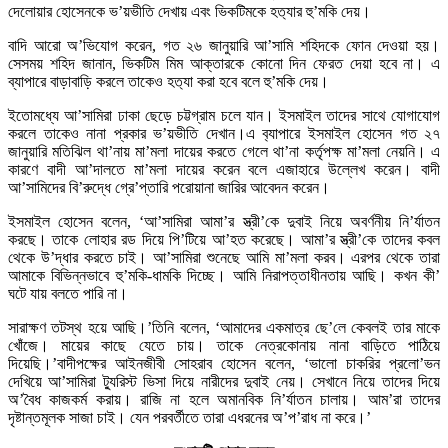
দেলোয়ার হোসেনকে ভ’য়ভীতি দেখায় এবং ভিকটিমকে হত‌্যার হু’মকি দেয়।
বাদি আরো অ’ভিযোগ করেন, গত ২৬ জানুয়ারি আ’সামি শহিদকে ফোন দেওয়া হয়।
সেসময় শহিদ জানান, ভিকটিম মিম আক্তারকে কোনো দিন ফেরত দেয়া হবে না। এ
ব্যাপারে বাড়াবাড়ি করলে তাকেও হত‌্যা করা হবে বলে হু’মকি দেয়।
ইতোমধ্যে আ’সামিরা ঢাকা ছেড়ে চট্টগ্রাম চলে যান। ইসমাইল তাদের সাথে যোগাযোগ
করলে তাকেও নানা প্রকার ভ’য়ভীতি দেখান।এ ব‌্যাপারে ইসমাইল হোসেন গত ২৭
জানুয়ারি মতিঝিল থা’নায় মা’মলা দায়ের করতে গেলে থা’না কর্তৃপক্ষ মা’মলা নেয়নি। এ
কারণে বাদী আ’দালতে মা’মলা দায়ের করেন বলে এজাহারে উল্লেখ করেন। বাদী
আ’সামিদের বি’রুদ্ধে গ্রে’প্তারি পরোয়ানা জারির আবেদন করেন।
ইসমাইল হোসেন বলেন, ‘আ’সামিরা আমা’র স্ত্রী’কে দুবাই নিয়ে অবর্ণনীয় নি’র্যাতন
করছে। তাকে লোহার রড দিয়ে পি’টিয়ে আ’হত করেছে। আমা’র স্ত্রী’কে তাদের কবল
থেকে উ’দ্ধার করতে চাই। আ’সামিরা শুনেছে আমি মা’মলা করব। এরপর থেকে তারা
আমাকে বিভিন্নভাবে হু’মকি-ধামকি দিচ্ছে। আমি নিরাপত্তাধীনতায় আছি। কখন কী’
ঘটে যায় বলতে পারি না।
সারাক্ষণ তটস্থ হয়ে আছি।’তিনি বলেন, ‘আমাদের একমাত্র ছে’লে কেবলই তার মাকে
খোঁজে। মায়ের কাছে যেতে চায়। তাকে নেত্রকোনায় নানা বাড়িতে পাঠিয়ে
দিয়েছি।’বাদীপক্ষের আইনজীবী সোহরাব হোসেন বলেন, ‘ভালো চাকরির প্রলো’ভন
দেখিয়ে আ’সামিরা ট্যুরিস্ট ভিসা দিয়ে নারীদের দুবাই নেয়। সেখানে নিয়ে তাদের দিয়ে
অ’বৈধ কাজকর্ম করায়। রাজি না হলে অমানবিক নি’র্যাতন চালায়। আম’রা তাদের
দৃষ্টান্তমূলক সাজা চাই। যেন পরবর্তীতে তারা এধরনের অ’প’রাধ না করে।’