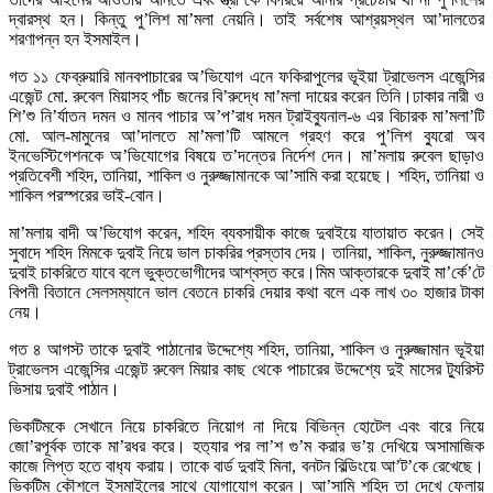
দ্বারস্থ হন। কিন্তু পু’লিশ মা’মলা নেয়নি। তাই সর্বশেষ আশ্রয়স্থল আ’দালতের
শরণাপন্ন হন ইসমাইল।
গত ১১ ফেব্রুয়ারি মানবপাচারের অ’ভিযোগ এনে ফকিরাপুলের ভূইয়া ট্রাভেলস এজেন্সির
এজেন্ট মো. রুবেল মিয়াসহ পাঁচ জনের বি’রুদ্ধে মা’মলা দায়ের করেন তিনি।ঢাকার নারী ও
শি’শু নি’র্যাতন দমন ও মানব পাচার অ’প’রাধ দমন ট্রাইব্যুনাল-৬ এর বিচারক মা’মলা’টি
মো. আল-মামুনের আ’দালতে মা’মলা’টি আমলে গ্রহণ করে পু’লিশ ব্যুরো অব
ইনভেস্টিগেশনকে অ’ভিযোগের বিষয়ে ত’দন্তের নির্দেশ দেন। মা’মলায় রুবেল ছাড়াও
প্রতিবেশী শহিদ, তানিয়া, শাকিল ও নুরুজ্জামানকে আ’সামি করা হয়েছে। শহিদ, তানিয়া ও
শাকিল পরস্পরের ভাই-বোন।
মা’মলায় বাদী অ’ভিযোগ করেন, শহিদ ব্যবসায়ীক কাজে দুবাইয়ে যাতায়াত করেন। সেই
সুবাদে শহিদ মিমকে দুবাই নিয়ে ভাল চাকরির প্রস্তাব দেয়। তানিয়া, শাকিল, নুরুজ্জামানও
দুবাই চাকরিতে যাবে বলে ভুক্তভোগীদের আশ্বস্ত করে।মিম আক্তারকে দুবাই মা’র্কে’টে
বিপনী বিতানে সেলসম্যানে ভাল বেতনে চাকরি দেয়ার কথা বলে এক লাখ ৩০ হাজার টাকা
নেয়।
গত ৪ আগস্ট তাকে দুবাই পাঠানোর উদ্দেশ্যে শহিদ, তানিয়া, শাকিল ও নুরুজ্জামান ভূইয়া
ট্রাভেলস এজেন্সির এজেন্ট রুবেল মিয়ার কাছ থেকে পাচারের উদ্দেশ্যে দুই মাসের ট্যুরিস্ট
ভিসায় দুবাই পাঠান।
ভিকটিমকে সেখানে নিয়ে চাকরিতে নিয়োগ না দিয়ে বিভিন্ন হোটেল এবং বারে নিয়ে
জো’রপূর্বক তাকে মা’রধর করে। হত‌্যার পর লা’শ গু’ম করার ভ’য় দেখিয়ে অসামাজিক
কাজে লিপ্ত হতে বাধ‌্য করায়। তাকে বার্ড দুবাই মিনা, বনটন বিল্ডিংয়ে আ’ট’কে রেখেছে।
ভিকটিম কৌশলে ইসমাইলের সাথে যোগাযোগ করেন। আ’সামি শহিদ তা দেখে ফেলায়