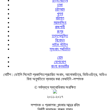
চিত্র বিচিত্র
ঢাকা
চট্টগ্রাম
খুলনা
বরিশাল
ময়মনসিংহ
রাজশাহী
রংপুর
তথ্যপ্রযুক্তি
বিনোদন
লাইফ স্টাইল
সুসংবাদ প্রতিদিন
হোম
যোগাযোগ
বাংলা কনভার্টার
নোটিশ :
ডেইলি সিলেটে প্রকাশিত/প্রচারিত সংবাদ, আলোকচিত্র, ভিডিওচিত্র, অডিও
বিনা অনুমতিতে ব্যবহার করা বেআইনি -সম্পাদক
© সর্বস্বত্ব স্বত্বাধিকার সংরক্ষিত
২০১১-২০১৭
সম্পাদক ও প্রকাশক: খন্দকার আব্দুর রহিম
নির্বাহী সম্পাদক: মারুফ হাসান