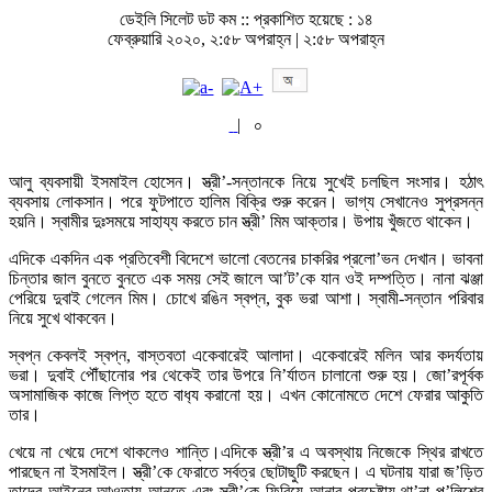
ডেইলি সিলেট ডট কম ::
প্রকাশিত হয়েছে : ১৪
ফেব্রুয়ারি ২০২০, ২:৫৮ অপরাহ্ন | ২:৫৮ অপরাহ্ন
|
০
আলু ব্যবসায়ী ইসমাইল হোসেন। স্ত্রী’-সন্তানকে নিয়ে সুখেই চলছিল সংসার। হঠাৎ
ব্যবসায় লোকসান। পরে ফুটপাতে হালিম বিক্রি শুরু করেন। ভাগ্য সেখানেও সুপ্রসন্ন
হয়নি। স্বামীর দুঃসময়ে সাহায্য করতে চান স্ত্রী’ মিম আক্তার। উপায় খুঁজতে থাকেন।
এদিকে একদিন এক প্রতিবেশী বিদেশে ভালো বেতনের চাকরির প্রলো’ভন দেখান। ভাবনা
চিন্তার জাল বুনতে বুনতে এক সময় সেই জালে আ’ট’কে যান ওই দম্পত্তি। নানা ঝঞ্জা
পেরিয়ে দুবাই গেলেন মিম। চোখে রঙিন স্বপ্ন, বুক ভরা আশা। স্বামী-সন্তান পরিবার
নিয়ে সুখে থাকবেন।
স্বপ্ন কেবলই স্বপ্ন, বাস্তবতা একেবারেই আলাদা। একেবারেই মলিন আর কদর্যতায়
ভরা। দুবাই পৌঁছানোর পর থেকেই তার উপরে নি’র্যাতন চালানো শুরু হয়। জো’রপূর্বক
অসামাজিক কাজে লিপ্ত হতে বাধ‌্য করানো হয়। এখন কোনোমতে দেশে ফেরার আকুতি
তার।
খেয়ে না খেয়ে দেশে থাকলেও শান্তি।এদিকে স্ত্রী’র এ অবস্থায় নিজেকে স্থির রাখতে
পারছেন না ইসমাইল। স্ত্রী’কে ফেরাতে সর্বত্র ছোটাছুটি করছেন। এ ঘটনায় যারা জ’ড়িত
তাদের আইনের আওতায় আনতে এবং স্ত্রী’কে ফিরিয়ে আনার প্রচেষ্টায় থা’না পু’লিশের