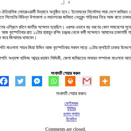
|
০
ীর ঐতিহাসিক সোহরাওয়ার্দী উদ্যানে অনুষ্ঠিত হবে। ইতোমধ্যে সিলেটসহ সারা দেশে জমিয়ত নেত
িতে সিলেটের বিভিন্ন উপজেলা ও মহানগরের জমিয়ত নেতৃবৃন্দ গাড়িবহর নিয়ে আজ রাতে ঢাকার 
র এপ্রিলে পল্টনে জাতীয় সম্মেলন হয়েছিল। এরপর এভাবে বড় ধরণের কোন সমাবেশের সুযোগ পা
আজ বৃহস্পতিবার রাত ১১টায় হুমায়ূন রশিদ চত্ত্বর থেকে কর্মী সম্মেলনে আমাদের ঢাকাগাম
 করে জিম্মাদার থাকবেন।
তি মাওলানা শায়খ জিয়া উদ্দিন আজ বৃহস্পতিবার সকাল সাড়ে ১১টার ফ্লাইটে ঢাকার উদ্দেশ্
ভাপতি অধ্যক্ষ হাফিজ আব্দুর রহমান সিদ্দিকী, জেলা জমিয়তের সাধারন সম্পাদক মাওলানা
সংবাদটি শেয়ার করুন
সংবাদটি শেয়ার করুন:
ফেইসবুক
টুইটার
গুগল প্লাস
ইমেইল
Comments are closed.