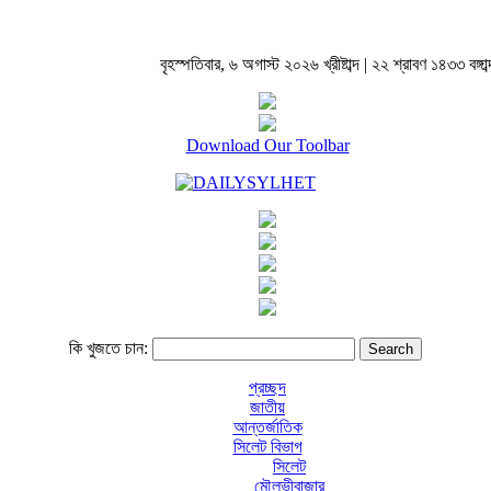
বৃহস্পতিবার, ৬ অগাস্ট ২০২৬ খ্রীষ্টাব্দ | ২২ শ্রাবণ ১৪৩৩ বঙ্গাব্
Download Our Toolbar
কি খুজতে চান:
প্রচ্ছদ
জাতীয়
আন্তর্জাতিক
সিলেট বিভাগ
সিলেট
মৌলভীবাজার