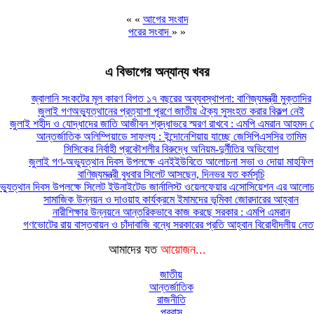
« «
আগের সংবাদ
পরের সংবাদ
» »
এ বিভাগের অন্যান্য খবর
জ্বালানি সংকটের মূল কারণ বিগত ১৭ বছরের অব্যবস্থাপনা: বাণিজ্যমন্ত্রী মুক্তাদির
জুলাই গণঅভ্যুত্থানের প্রত্যাশা পূরণে জাতীয় ঐক্য সুসংহত করার বিকল্প নেই
জুলাই শহীদ ও যোদ্ধাদের জাতি আজীবন শ্রদ্ধাভরে স্মরণ রাখবে : এমপি এমরান আহমদ চ
আন্তর্জাতিক অলিম্পিয়াডে সাফল্য : ইন্দোনেশিয়ায় যাচ্ছে জেসিপিএসসির তামিম
সিসিকের নির্বাহী প্রকৌশলীর বিরুদ্ধে অনিয়ম-দুর্নীতির অভিযোগ
জুলাই গণ-অভ্যুত্থান দিবস উপলক্ষে এনইইউবিতে আলোচনা সভা ও দোয়া মাহফিল
বাণিজ্যমন্ত্রী বুধবার সিলেট আসছেন, দিনভর যত কর্মসূচি
্যুত্থান দিবস উপলক্ষে সিলেট ইউনাইটেড জার্নালিস্ট ওয়েলফেয়ার এসোসিয়েশন এর আলোচন
সামাজিক উন্নয়ন ও দাওয়াহ কার্যক্রমে ইমামদের ভূমিকা জোরদারের আহ্বান
নারীশিক্ষার উন্নয়নে আন্তরিকভাবে কাজ করছে সরকার : এমপি এমরান
গণভোটের রায় বাস্তবায়ন ও চাঁদাবাজি বন্ধে সরকারের প্রতি আহ্বান বিরোধীদলীয় নেত
আমাদের যত
আয়োজন...
জাতীয়
আন্তর্জাতিক
রাজনীতি
প্রবাস