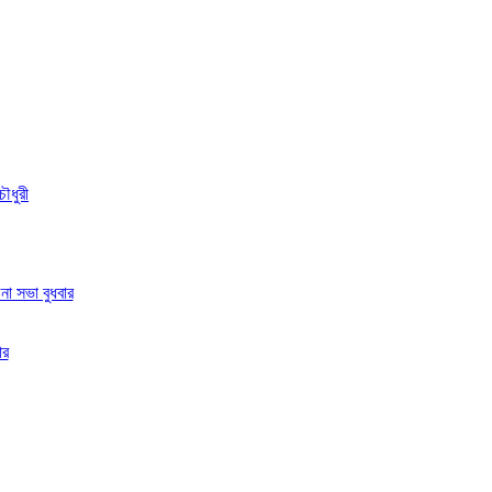
ৌধুরী
া সভা বুধবার
ার