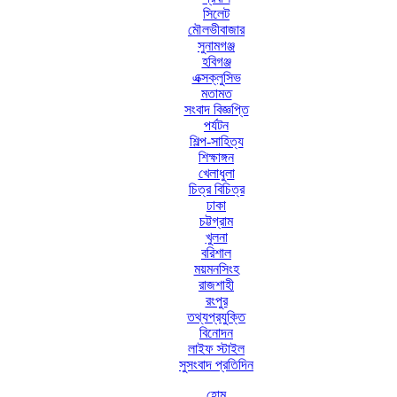
সিলেট
মৌলভীবাজার
সুনামগঞ্জ
হবিগঞ্জ
এক্সক্লুসিভ
মতামত
সংবাদ বিজ্ঞপ্তি
পর্যটন
শিল্প-সাহিত্য
শিক্ষাঙ্গন
খেলাধুলা
চিত্র বিচিত্র
ঢাকা
চট্টগ্রাম
খুলনা
বরিশাল
ময়মনসিংহ
রাজশাহী
রংপুর
তথ্যপ্রযুক্তি
বিনোদন
লাইফ স্টাইল
সুসংবাদ প্রতিদিন
হোম