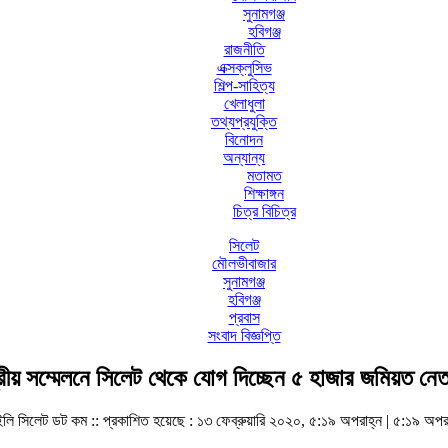
সুনামগঞ্জ
হবিগঞ্জ
রাজনীতি
এক্সক্লুসিভ
শিল্প-সাহিত্য
খেলাধুলা
তথ্যপ্রযুক্তি
বিনোদন
অন্যান্য
মতামত
শিক্ষাঙ্গন
চিত্র বিচিত্র
সিলেট
মৌলভীবাজার
সুনামগঞ্জ
হবিগঞ্জ
প্রবাস
সংবাদ বিজ্ঞপ্তি
দ্রীয় সম্মেলনে সিলেট থেকে যোগ দিচ্ছেন ৫ হাজার জমিয়ত নেতা
লি সিলেট ডট কম ::
প্রকাশিত হয়েছে : ১৩ ফেব্রুয়ারি ২০২০, ৫:১৯ অপরাহ্ন | ৫:১৯ অপর