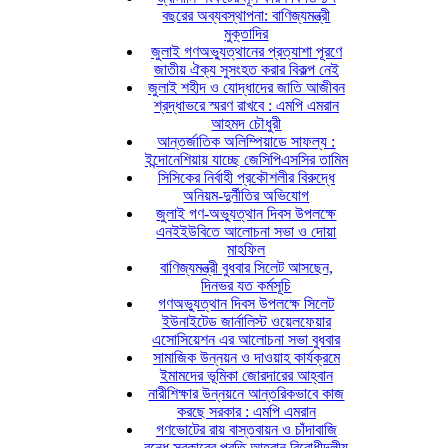
বছরের অব্যবস্থাপনা: বাণিজ্যমন্ত্রী
মুক্তাদির
জুলাই গণঅভ্যুত্থানের প্রত্যাশা পূরণে
জাতীয় ঐক্য সুসংহত করার বিকল্প নেই
জুলাই শহীদ ও যোদ্ধাদের জাতি আজীবন
শ্রদ্ধাভরে স্মরণ রাখবে : এমপি এমরান
আহমদ চৌধুরী
আন্তর্জাতিক অলিম্পিয়াডে সাফল্য :
ইন্দোনেশিয়ায় যাচ্ছে জেসিপিএসসির তামিম
সিসিকের নির্বাহী প্রকৌশলীর বিরুদ্ধে
অনিয়ম-দুর্নীতির অভিযোগ
জুলাই গণ-অভ্যুত্থান দিবস উপলক্ষে
এনইইউবিতে আলোচনা সভা ও দোয়া
মাহফিল
বাণিজ্যমন্ত্রী বুধবার সিলেট আসছেন,
দিনভর যত কর্মসূচি
গণঅভ্যুত্থান দিবস উপলক্ষে সিলেট
ইউনাইটেড জার্নালিস্ট ওয়েলফেয়ার
এসোসিয়েশন এর আলোচনা সভা বুধবার
সামাজিক উন্নয়ন ও দাওয়াহ কার্যক্রমে
ইমামদের ভূমিকা জোরদারের আহ্বান
নারীশিক্ষার উন্নয়নে আন্তরিকভাবে কাজ
করছে সরকার : এমপি এমরান
গণভোটের রায় বাস্তবায়ন ও চাঁদাবাজি
বন্ধে সরকারের প্রতি আহ্বান বিরোধীদলীয়