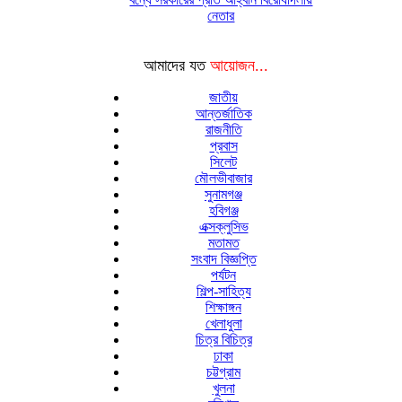
নেতার
আমাদের যত
আয়োজন...
জাতীয়
আন্তর্জাতিক
রাজনীতি
প্রবাস
সিলেট
মৌলভীবাজার
সুনামগঞ্জ
হবিগঞ্জ
এক্সক্লুসিভ
মতামত
সংবাদ বিজ্ঞপ্তি
পর্যটন
শিল্প-সাহিত্য
শিক্ষাঙ্গন
খেলাধুলা
চিত্র বিচিত্র
ঢাকা
চট্টগ্রাম
খুলনা