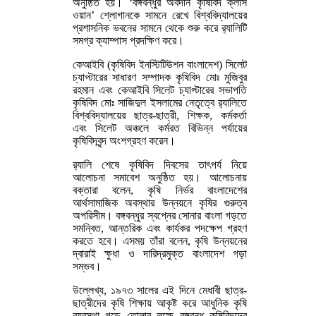
অনুষ্ঠিত হয়। ‘বঙ্গবন্ধুর অবদান কৃষিবিদ ক্লাস
ওয়ান’ শ্লোগানকে সামনে রেখে বিশ্ববিদ্যালয়ের
প্রশাসনিক ভবনের সামনে থেকে শুরু করে র‌্যালিটি
সমগ্র ক্যাম্পাস প্রদক্ষিণ করে।
কেআইবি (কৃষিবিদ ইনস্টিটিউশন বাংলাদেশ) সিলেট
চ্যাপ্টারের সাধারণ সম্পাদক কৃষিবিদ মোঃ মুজিবুর
রহমান এবং কেআইবি সিলেট চ্যাপ্টারের সভাপতি
কৃষিবিদ মোঃ সাজিদুল ইসলামের নেতৃত্বে র‌্যালিতে
বিশ্ববিদ্যালয়ের ছাত্র-ছাত্রী, শিক্ষক, কর্মকর্তা
এবং সিলেট অঞ্চলে কর্মরত বিভিন্ন পর্যায়ের
কৃষিবিদবৃন্দ অংশগ্রহণ করেন।
র‌্যালি শেষে কৃষিবিদ দিবসের তাৎপর্য নিয়ে
আলোচনা সমাবেশ অনুষ্ঠিত হয়। আলোচনায়
বক্তারা বলেন, কৃষি নির্ভর বাংলাদেশের
আর্থসামাজিক অবস্থার উন্নয়নে কৃষির গুরুত্ব
অপরিসীম। বঙ্গবন্ধুর স্বপ্নের সোনার বাংলা গড়তে
সমন্বিত, আন্তরিক এবং কার্যকর পদক্ষেপ গ্রহণ
করতে হবে। এসময় তাঁরা বলেন, কৃষি উন্নয়নের
দ্বারাই ক্ষুধা ও দারিদ্রমুক্ত বাংলাদেশ গড়া
সম্ভব।
উল্লেখ্য, ১৯৭৩ সালের এই দিনে মেধাবী ছাত্র-
ছাত্রীদের কৃষি শিক্ষায় আকৃষ্ট করে আধুনিক কৃষি
ব্যবস্থা গড়ে তোলার লক্ষে বঙ্গবন্ধু কৃষিবিদদের