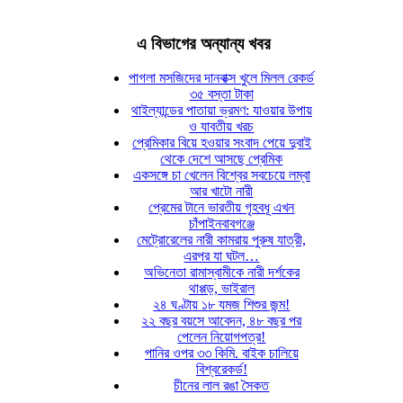
এ বিভাগের অন্যান্য খবর
পাগলা মসজিদের দানবাক্স খুলে মিলল রেকর্ড
৩৫ বস্তা টাকা
থাইল্যান্ডের পাতায়া ভ্রমণ: যাওয়ার উপায়
ও যাবতীয় খরচ
প্রেমিকার বিয়ে হওয়ার সংবাদ পেয়ে দুবাই
থেকে দেশে আসছে প্রেমিক
একসঙ্গে চা খেলেন বিশ্বের সবচেয়ে লম্বা
আর খাটো নারী
প্রেমের টানে ভারতীয় গৃহবধূ এখন
চাঁপাইনবাবগঞ্জে
মেট্রোরেলের নারী কামরায় পুরুষ যাত্রী,
এরপর যা ঘটল…
অভিনেতা রামাস্বামীকে নারী দর্শকের
থাপ্পড়, ভাইরাল
২৪ ঘণ্টায় ১৮ যমজ শিশুর জন্ম!
২২ বছর বয়সে আবেদন, ৪৮ বছর পর
পেলেন নিয়োগপত্র!
পানির ওপর ৩৩ কিমি. বাইক চালিয়ে
বিশ্বরেকর্ড!
চীনের লাল রঙা সৈকত