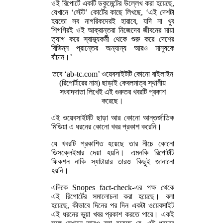
ওই রিপোর্টে একটি ডকুমেন্টের উল্লেখ করা হয়েছে,
যেখানে ‘স্টেট’ কোর্টের কাছে লিখছে, ‘এই দেশটা
হয়তো সব নাগরিকদেরই হারাবে, যদি না খুব
শিগগিরই ওই আক্রান্তরা নিজেদের জীবনের মায়া
ত্যাগ করে স্বাস্থ্যকর্মী থেকে শুরু করে দেশের
বিভিন্ন প্রান্তের অন্যান্য আরও মানুষকে
বাঁচান।’
তবে ‘ab-tc.com’ ওয়েবসাইটটি কোনো বাইলাইন
(রিপোর্টারের নাম) ছাড়াই কেবলমাত্র স্থানীয়
সংবাদদাতা লিখেই এই গুরুতর খবরটি প্রকাশ
করেছে।
এই ওয়েবসাইটটি ছাড়া আর কোনো আন্তর্জাতিক
মিডিয়া এ ধরনের কোনো খবর প্রকাশ করেনি।
যে খবরটি প্রকাশিত হয়েছে তার নীচে কোনো
ডিসক্লেইমার দেয়া হয়নি। এমনকি রিপোর্টটি
ফিকশন নাকি স্যাটায়ার তারও কিছুই জানানো
হয়নি।
এদিকে Snopes fact-check-এর পক্ষ থেকে
এই রিপোর্টের সমালোচনা করা হয়েছে। বলা
হয়েছে, কীভাবে দিনের পর দিন একটা ওয়েবসাইট
এই ধরনের ভুয়া খবর প্রকাশ করতে পারে। একই