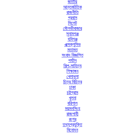
জাতীয়
আন্তর্জাতিক
রাজনীতি
প্রবাস
সিলেট
মৌলভীবাজার
সুনামগঞ্জ
হবিগঞ্জ
এক্সক্লুসিভ
মতামত
সংবাদ বিজ্ঞপ্তি
পর্যটন
শিল্প-সাহিত্য
শিক্ষাঙ্গন
খেলাধুলা
চিত্র বিচিত্র
ঢাকা
চট্টগ্রাম
খুলনা
বরিশাল
ময়মনসিংহ
রাজশাহী
রংপুর
তথ্যপ্রযুক্তি
বিনোদন