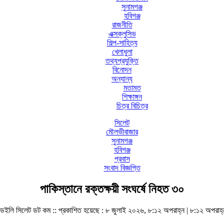
সুনামগঞ্জ
হবিগঞ্জ
রাজনীতি
এক্সক্লুসিভ
শিল্প-সাহিত্য
খেলাধুলা
তথ্যপ্রযুক্তি
বিনোদন
অন্যান্য
মতামত
শিক্ষাঙ্গন
চিত্র বিচিত্র
সিলেট
মৌলভীবাজার
সুনামগঞ্জ
হবিগঞ্জ
প্রবাস
সংবাদ বিজ্ঞপ্তি
পাকিস্তানে রক্তক্ষয়ী সংঘর্ষে নিহত ৩০
ডেইলি সিলেট ডট কম ::
প্রকাশিত হয়েছে : ৮ জুলাই ২০২৬, ৮:১২ অপরাহ্ন | ৮:১২ অপরাহ্