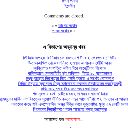
গুগল প্লাস
ইমেইল
Comments are closed.
« «
আগের সংবাদ
পরের সংবাদ
» »
এ বিভাগের অন্যান্য খবর
লিবিয়ায় অপহরণের শিকার ১৩ বাংলাদেশি উদ্ধার, গ্রেপ্তার ১ সিরীয়
উত্তর-দক্ষিণ থেকে সমন্বিত হামলার আশঙ্কায় সৌদি আরব
ব্যক্তিগত সম্পত্তি আইন ঘিরে আর্জেন্টিনায় বিক্ষোভ
পাকিস্তানে সেনাবাহিনীর দুই অভিযান, নিহত ১০ সন্দেহভাজন
মধ্যপ্রাচ্যের নিরাপত্তা নিয়ে সৌদি যুবরাজ ও মাখোঁর ফোনালাপ
সিরিয়া ইস্যুতে তুরস্কের তীব্র সমালোচনা করলেন ইসরায়েলের পররাষ্ট্রমন্ত্রী
হুথিদের হামলায় ইয়েমেনে ৩০ সেনা নিহত
শিশু সুরক্ষায় ব্যর্থ, মেটাকে ৯৪২ মিলিয়ন ডলার জরিমানা
জন্মসূত্রে মার্কিন নাগরিকত্বের সুযোগ সীমিত করতে নতুন আদেশ ট্রাম্পের, মানলেন না আদা
নরওয়ের কাছে হাই এক্সপ্লোসিভ অস্ত্র বিক্রি করবে যুক্তরাষ্ট্র, মূল্য ২৭ কোটি ডলার
পিকেকের নিরস্ত্রীকরণে নতুন আইনের খসড়া তুরস্কের
আমাদের যত
আয়োজন...