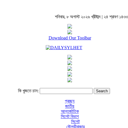
শনিবার, ৮ অগাস্ট ২০২৬ খ্রীষ্টাব্দ | ২৪ শ্রাবণ ১৪৩৩ বঙ
Download Our Toolbar
কি খুজতে চান:
প্রচ্ছদ
জাতীয়
আন্তর্জাতিক
সিলেট বিভাগ
সিলেট
মৌলভীবাজার