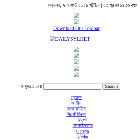
শুক্রবার, ৭ অগাস্ট ২০২৬ খ্রীষ্টাব্দ | ২৩ শ্রাবণ ১৪৩৩ বঙ্গাব্দ 
Download Our Toolbar
কি খুজতে চান:
প্রচ্ছদ
জাতীয়
আন্তর্জাতিক
সিলেট বিভাগ
সিলেট
মৌলভীবাজার
সুনামগঞ্জ
হবিগঞ্জ