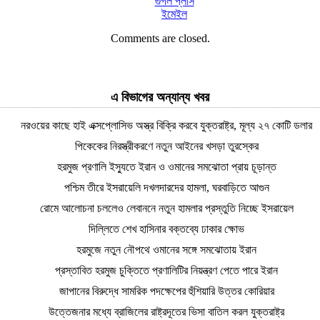
গুগল প্লাস
ইমেইল
Comments are closed.
এ বিভাগের অন্যান্য খবর
নরওয়ের কাছে হাই এক্সপ্লোসিভ অস্ত্র বিক্রি করবে যুক্তরাষ্ট্র, মূল্য ২৭ কোটি ডলার
পিকেকের নিরস্ত্রীকরণে নতুন আইনের খসড়া তুরস্কের
হরমুজ প্রণালি ইস্যুতে ইরান ও ওমানের সমঝোতা প্রায় চূড়ান্ত
পশ্চিম তীরে ইসরায়েলি দখলদারদের হামলা, ঘরবাড়িতে আগুন
রোমে আলোচনা চললেও লেবাননে নতুন হামলার প্রস্তুতি নিচ্ছে ইসরায়েল
দিল্লিতে শেখ হাসিনার বক্তব্যে ঢাকার ক্ষোভ
হরমুজে নতুন নৌপথে ওমানের সঙ্গে সমঝোতায় ইরান
প্রস্তাবিত হরমুজ চুক্তিতে প্রণালিটির নিয়ন্ত্রণ পেতে পারে ইরান
জাপানের বিরুদ্ধে সামরিক পদক্ষেপের হুঁশিয়ারি উত্তর কোরিয়ার
উত্তেজনার মধ্যে ব্রাজিলের রাষ্ট্রদূতের ভিসা বাতিল করল যুক্তরাষ্ট্র