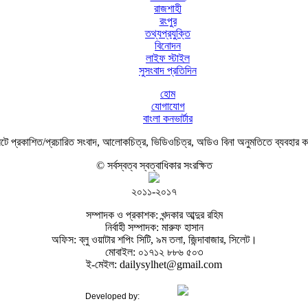
রাজশাহী
রংপুর
তথ্যপ্রযুক্তি
বিনোদন
লাইফ স্টাইল
সুসংবাদ প্রতিদিন
হোম
যোগাযোগ
বাংলা কনভার্টার
ে প্রকাশিত/প্রচারিত সংবাদ, আলোকচিত্র, ভিডিওচিত্র, অডিও বিনা অনুমতিতে ব্যবহার 
© সর্বস্বত্ব স্বত্বাধিকার সংরক্ষিত
২০১১-২০১৭
সম্পাদক ও প্রকাশক: খন্দকার আব্দুর রহিম
নির্বাহী সম্পাদক: মারুফ হাসান
অফিস: ব্লু ওয়াটার শপিং সিটি, ৯ম তলা, জিন্দাবাজার, সিলেট।
মোবাইল: ০১৭১২ ৮৮৬ ৫০৩
ই-মেইল: dailysylhet@gmail.com
Developed by: