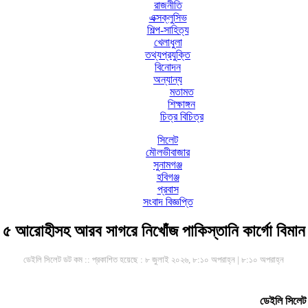
রাজনীতি
এক্সক্লুসিভ
শিল্প-সাহিত্য
খেলাধুলা
তথ্যপ্রযুক্তি
বিনোদন
অন্যান্য
মতামত
শিক্ষাঙ্গন
চিত্র বিচিত্র
সিলেট
মৌলভীবাজার
সুনামগঞ্জ
হবিগঞ্জ
প্রবাস
সংবাদ বিজ্ঞপ্তি
৫ আরোহীসহ আরব সাগরে নিখোঁজ পাকিস্তানি কার্গো বিমান
ডেইলি সিলেট ডট কম ::
প্রকাশিত হয়েছে : ৮ জুলাই ২০২৬, ৮:১০ অপরাহ্ন | ৮:১০ অপরাহ্ন
ডেইলি সিলেট 