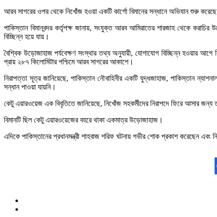
আরব সাগরের ওপর থেকে নিখোঁজ হওয়া একটি কার্গো বিমানের সন্ধানে অভিযান শুরু করেছে
পাকিস্তান বিমানবন্দর কর্তৃপক্ষ জানায়, সংযুক্ত আরব আমিরাতের শারজাহ থেকে করাচির উদ্দ
বিচ্ছিন্ন হয়ে যায়।
বৈশ্বিক উড়োজাহাজ পর্যবেক্ষণ সংস্থার তথ্য অনুযায়ী, যোগাযোগ বিচ্ছিন্ন হওয়ার আগে 
প্রায় ২৮৭ কিলোমিটার পশ্চিমে আরব সাগরের আকাশে।
নিরাপত্তা সূত্র জানিয়েছে, পাকিস্তান নৌবাহিনীর একটি যুদ্ধজাহাজ, পাকিস্তান ন্য
সন্ধান পাওয়া যায়নি।
কেটু এয়ারওয়েজ এক বিবৃতিতে জানিয়েছে, নিখোঁজ সহকর্মীদের নিরাপদে ফিরে আসার জন্য তার
বিমানটি ছিল কেটু এয়ারওয়েজের বহরে থাকা একমাত্র উড়োজাহাজ।
এদিকে পাকিস্তানের প্রধানমন্ত্রী শাহবাজ শরিফ ঘটনায় গভীর শোক প্রকাশ করেছেন এবং ন