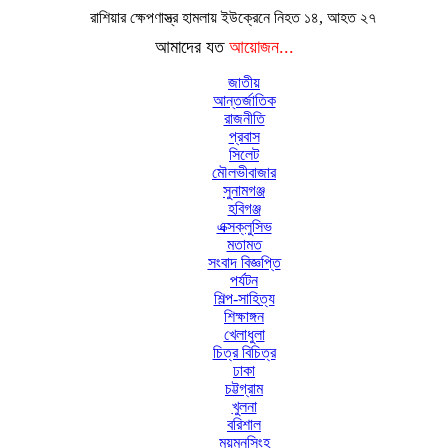
রাশিয়ার ক্ষেপণাস্ত্র হামলায় ইউক্রেনে নিহত ১৪, আহত ২৭
আমাদের যত
আয়োজন...
জাতীয়
আন্তর্জাতিক
রাজনীতি
প্রবাস
সিলেট
মৌলভীবাজার
সুনামগঞ্জ
হবিগঞ্জ
এক্সক্লুসিভ
মতামত
সংবাদ বিজ্ঞপ্তি
পর্যটন
শিল্প-সাহিত্য
শিক্ষাঙ্গন
খেলাধুলা
চিত্র বিচিত্র
ঢাকা
চট্টগ্রাম
খুলনা
বরিশাল
ময়মনসিংহ