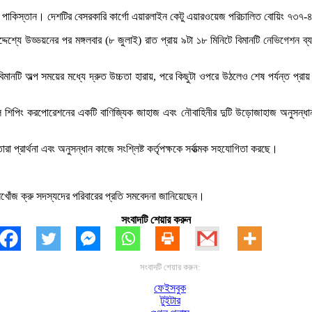
 পাকিস্তান। দেশটির বেসরকারি কার্গো এয়ারলাইন কেটু এয়ারওয়েজ পরিচালিত বোয়িং ৭৩
েশ্যে উড্ডয়নের পর মঙ্গলবার (৮ জুলাই) রাত প্রায় ৯টা ১৮ মিনিটে বিমানটি নেভিগেশন ব্যবস
বিমানটি অল্প সময়ের মধ্যে দ্রুত উচ্চতা হারায়, পরে কিছুটা ওপরে উঠলেও শেষ পর্যন্ত প্র
াশনাল শিপিং করপোরেশনের একটি বাণিজ্যিক জাহাজ এবং নৌবাহিনীর দুটি উড়োজাহাজ অনুসন
া প্রার্থনা এবং অনুসন্ধান কাজে সংশ্লিষ্ট কর্তৃপক্ষকে সর্বাত্মক সহযোগিতা করছে।
িখোঁজ ক্রু সদস্যদের পরিবারের প্রতি সমবেদনা জানিয়েছেন।
সংবাদটি শেয়ার করুন
সংবাদটি শেয়ার করুন:
ফেইসবুক
টুইটার