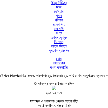
চিত্র বিচিত্র
ঢাকা
চট্টগ্রাম
খুলনা
বরিশাল
ময়মনসিংহ
রাজশাহী
রংপুর
তথ্যপ্রযুক্তি
বিনোদন
লাইফ স্টাইল
সুসংবাদ প্রতিদিন
হোম
যোগাযোগ
বাংলা কনভার্টার
ে প্রকাশিত/প্রচারিত সংবাদ, আলোকচিত্র, ভিডিওচিত্র, অডিও বিনা অনুমতিতে ব্যবহার 
© সর্বস্বত্ব স্বত্বাধিকার সংরক্ষিত
২০১১-২০১৭
সম্পাদক ও প্রকাশক: খন্দকার আব্দুর রহিম
নির্বাহী সম্পাদক: মারুফ হাসান