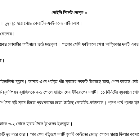
ডেইলি সিলেট ডেস্ক ::
ড়াই। চূড়ান্ত হয়ে গেছে কোয়ার্টার-ফাইনালের লাইনআপ।
েষ ষোলোয়।
র কোয়ার্টার-ফাইনালে ওঠে মরক্কো। গতবার সেমি-ফাইনালে খেলা আফ্রিকার দলটি এবার এখনও
রা।
াইনালিস্ট ফ্রান্স। আসরে এখন পর্যন্ত পাঁচ ম্যাচের সবকটি জিতেছে তারা, গোল করেছে মো
ড চ্যাম্পিয়ন ব্রাজিলকে ২-১ গোলে হারিয়ে দেয় ইউরোপের দলটি। ১১ মিনিটের ব্যবধানে গোল 
 দুটি ম্যাচ জিতে প্রথমবারের মতো উঠেছে কোয়ার্টার-ফাইনালে। গ্রুপ পর্বে প্রথম দুই ম্
ে ৩-২ গোলে হারায় টমাস টুখেলের ইংল্যান্ড।
একটি ড্র করে তারা। আর শেষ বত্রিশে দলটি হ্যারি কেইনের জোড়া গোলে হারায় ডিআর কঙ্গ