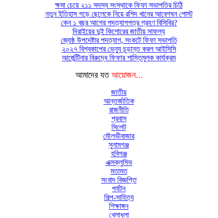
ক্ষমা চেয়ে ২১১ সদস্য সংস্থাকে ফিফা সভাপতির চিঠি
নতুন ইতিহাস গড়ে ছেলেকে নিয়ে রশিদ খানের আবেগঘন পোস্ট
কেন ১ বছর আগের পদত্যাগপত্র গ্রহণ বিসিবির?
দিরাইয়ের দুই কিশোরের জাতীয় সাফল্য
জ্যেষ্ঠ উপদেষ্টার পদত্যাগ, সংকটে ফিফা সভাপতি
২০২৭ বিশ্বকাপের ভেন্যু চূড়ান্ত করল আইসিসি
আর্জেন্টিনার বিরুদ্ধে ফিফার শাস্তিমূলক কার্যক্রম
আমাদের যত
আয়োজন...
জাতীয়
আন্তর্জাতিক
রাজনীতি
প্রবাস
সিলেট
মৌলভীবাজার
সুনামগঞ্জ
হবিগঞ্জ
এক্সক্লুসিভ
মতামত
সংবাদ বিজ্ঞপ্তি
পর্যটন
শিল্প-সাহিত্য
শিক্ষাঙ্গন
খেলাধুলা