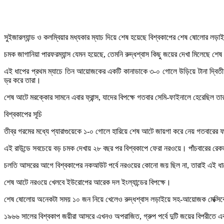
সুইজারল্যান্ড ও কলম্বিয়ার মধ্যকার ম্যাচ দিয়ে শেষ হয়েছে বিশ্বকাপের শেষ ষোলোর ল
চমক জাগানিয়া পারফরম্যান্স যেমন হয়েছে, তেমনি রুদ্ধশ্বাস কিছু জয়ের দেখা মিলেছে শ
এই ধাপের প্রথম ম্যাচে তিন আয়োজকের একটি কানাডাকে ৩-০ গোলে উড়িয়ে টানা দ্বিতীয়বা
ড্র করে তারা।
শেষ আটে মরক্কোর সামনে এবার ফ্রান্স, যাদের বিপক্ষে গতবার সেমি-ফাইনালে হেরেছিল তা
বিশ্বকাপের সূচি
তীব্র গরমের মধ্যে প্যারাগুয়েকে ১-০ গোলে হারিয়ে শেষ আটে জায়গা করে নেয় গতবারের ফ
এই রাউন্ডে সবচেয়ে বড় চমক দেখায় ২৮ বছর পর বিশ্বকাপে ফেরা নরওয়ে। পাঁচবারের রেকর্
চলতি আসরের আগে বিশ্বকাপের নকআউট পর্বে নরওয়ের কোনো জয় ছিল না, তারাই এই ধাপে টানা
শেষ আটে নরওয়ে খেলবে ইউরোপের আরেক দল ইংল্যান্ডের বিপক্ষে।
শেষ ষোলোয় অনেকটা সময় ১০ জন নিয়ে খেলেও রুদ্ধশ্বাস লড়াইয়ে সহ-আয়োজক মেক্সিকোক
১৯৬৬ সালের বিশ্বকাপ জয়ীরা আসরে এখনও অপরাজিত, গ্রুপ পর্বে দুটি জয়ের বিপরীতে 