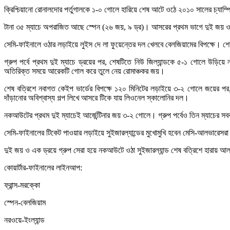
ক্রিশ্চিয়ানো রোনালদোর পর্তুগালকে ১-০ গোলে হারিয়ে শেষ আটে ওঠে ২০১০ সালের চ্যা
টানা ৩৫ ম্যাচে অপরাজিত আছে স্পেন (২৬ জয়, ৯ ড্র)। আসরের প্রথম ভাগে দুই জয় ও এ
সেমি-ফাইনালে ওঠার লড়াইয়ে লুইস দে লা ফুয়েন্তের দল খেলবে বেলজিয়ামের বিপক্ষে। 
গ্রুপ পর্বে প্রথম দুই ম্যাচে ড্রয়ের পর, শেষটিতে নিউ জিল্যান্ডকে ৫-১ গোলে উড়িয়
অতিরিক্ত সময়ে আরেকটি গোল করে তুলে নেয় রোমাঞ্চকর জয়।
শেষ বত্রিশে নবাগত কেইপ ভার্ডের বিপক্ষে ১২০ মিনিটের লড়াইয়ে ৩-২ গোলে জয়ের পর, 
দাঁড়ানোর অবিশ্বাস্য গল্প লিখে আসরে টিকে যায় লিওনেল স্কালোনির দল।
নকআউটের প্রথম দুই ম্যাচেই আর্জেন্টিনার জয় ৩-২ গোলে। গ্রুপ পর্বেও তিন ম্যাচের স
সেমি-ফাইনালের টিকেট পাওয়ার লড়াইয়ে সুইজারল্যান্ডের মুখোমুখি হবেন মেসি-আলভারেসর
দুই জয় ও এক ড্রয়ে গ্রুপ সেরা হয়ে নকআউটে ওঠা সুইজারল্যান্ড শেষ বত্রিশে হারায় 
কোয়ার্টার-ফাইনালের লাইনআপ:
ফ্রান্স-মরক্কো
স্পেন-বেলজিয়াম
নরওয়ে-ইংল্যান্ড