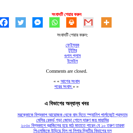
সংবাদটি শেয়ার করুন
সংবাদটি শেয়ার করুন:
ফেইসবুক
টুইটার
গুগল প্লাস
ইমেইল
Comments are closed.
« «
আগের সংবাদ
পরের সংবাদ
» »
এ বিভাগের অন্যান্য খবর
মরক্কোকে বিশ্বকাপ আয়োজক থেকে বাদ দিতে স্প্যানিশ পার্লামেন্টে প্রস্তাব
মেসির রেকর্ড গড়া জোড়া গোলে দারুণ জয় মায়ামির
২০৩০ বিশ্বকাপে ব্রাজিলের হয়ে মাঠ মাতাতে পারেন যে ১০ তরুণ তারকা
পিএসজিকে উড়িয়ে দিল লা লিগার দ্বিতীয় বিভাগের দল