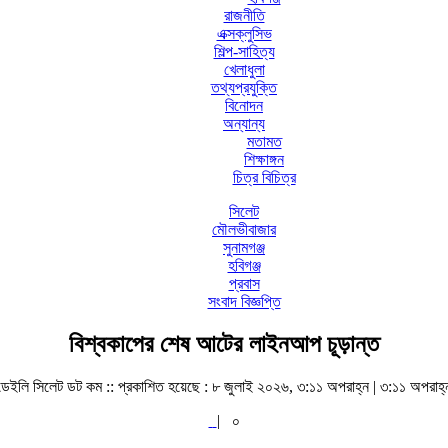
রাজনীতি
এক্সক্লুসিভ
শিল্প-সাহিত্য
খেলাধুলা
তথ্যপ্রযুক্তি
বিনোদন
অন্যান্য
মতামত
শিক্ষাঙ্গন
চিত্র বিচিত্র
সিলেট
মৌলভীবাজার
সুনামগঞ্জ
হবিগঞ্জ
প্রবাস
সংবাদ বিজ্ঞপ্তি
বিশ্বকাপের শেষ আটের লাইনআপ চূড়ান্ত
ডেইলি সিলেট ডট কম ::
প্রকাশিত হয়েছে : ৮ জুলাই ২০২৬, ৩:১১ অপরাহ্ন | ৩:১১ অপরাহ্
|
০