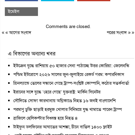
ইমেইল
Comments are closed.
« «
আগের সংবাদ
পরের সংবাদ
» »
এ বিভাগের অন্যান্য খবর
ইউক্রেন যুদ্ধে রাশিয়ায় ৫০ হাজার সেনা পাঠাচ্ছে উত্তর কোরিয়া: জেলেনস্কি
পশ্চিম ইউরোপে ২০২৬ সালের জুন-জুলাইয়ে রেকর্ড গরম: কপারনিকাস
গ্রিনল্যান্ডে তেলের সন্ধানে গেছে ট্রাম্প-সংশ্লিষ্ট কোম্পানি, কঠোর সতর্কবার্তা
ইরানের সঙ্গে যুদ্ধে ‘হেরে গেছে’ যুক্তরাষ্ট্র: মার্কিন সিনেটর
সৌদিতে সোফা কারখানায় অগ্নিকাণ্ডে নিহত ১৬ জনই বাংলাদেশি
পরমাণু চুক্তি ছাড়াই হরমুজ খোলার বিনিময়ে যুদ্ধ থামাতে পারেন ট্রাম্প
ব্রাজিলে হেলিকপ্টার বিধ্বস্ত হয়ে নিহত ৪
টাইফুন ডলফিনের আঘাতের আশঙ্কা, চীনে বাতিল ১৪০০ ফ্লাইট