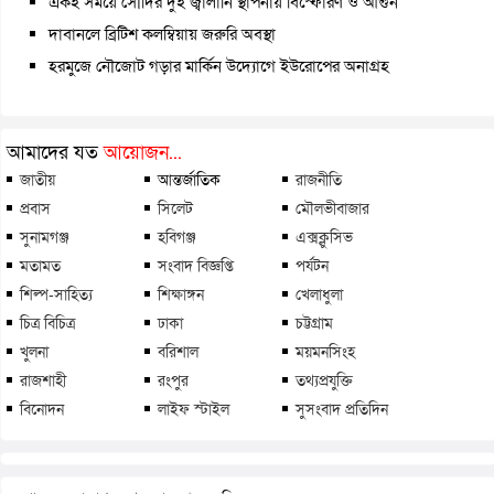
একই সময়ে সৌদির দুই জ্বালানি স্থাপনায় বিস্ফোরণ ও আগুন
দাবানলে ব্রিটিশ কলম্বিয়ায় জরুরি অবস্থা
হরমুজে নৌজোট গড়ার মার্কিন উদ্যোগে ইউরোপের অনাগ্রহ
আমাদের যত
আয়োজন...
জাতীয়
আন্তর্জাতিক
রাজনীতি
প্রবাস
সিলেট
মৌলভীবাজার
সুনামগঞ্জ
হবিগঞ্জ
এক্সক্লুসিভ
মতামত
সংবাদ বিজ্ঞপ্তি
পর্যটন
শিল্প-সাহিত্য
শিক্ষাঙ্গন
খেলাধুলা
চিত্র বিচিত্র
ঢাকা
চট্টগ্রাম
খুলনা
বরিশাল
ময়মনসিংহ
রাজশাহী
রংপুর
তথ্যপ্রযুক্তি
বিনোদন
লাইফ স্টাইল
সুসংবাদ প্রতিদিন