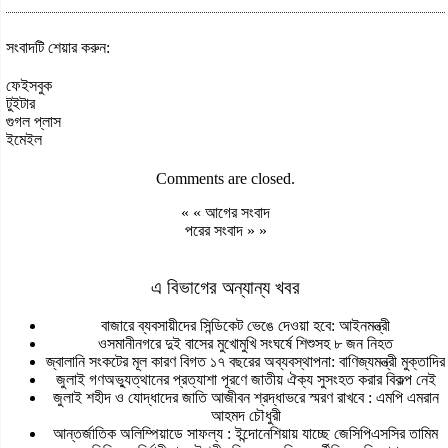
সংবাদটি শেয়ার করুন:
ফেইসবুক
টুইটার
গুগল প্লাস
ইমেইল
Comments are closed.
« «
আগের সংবাদ
পরের সংবাদ
» »
এ বিভাগের অন্যান্য খবর
বাজারে ব্যবসায়ীদের সিন্ডিকেট ভেঙে দেওয়া হবে: আইনমন্ত্রী
ওসমানীনগরে দুই বাসের মুখোমুখি সংঘর্ষে শিশুসহ ৮ জন নিহত
জ্বালানি সংকটের মূল কারণ বিগত ১৭ বছরের অব্যবস্থাপনা: বাণিজ্যমন্ত্রী মুক্তাদির
জুলাই গণঅভ্যুত্থানের প্রত্যাশা পূরণে জাতীয় ঐক্য সুসংহত করার বিকল্প নেই
জুলাই শহীদ ও যোদ্ধাদের জাতি আজীবন শ্রদ্ধাভরে স্মরণ রাখবে : এমপি এমরান
আহমদ চৌধুরী
আন্তর্জাতিক অলিম্পিয়াডে সাফল্য : ইন্দোনেশিয়ায় যাচ্ছে জেসিপিএসসির তামিম