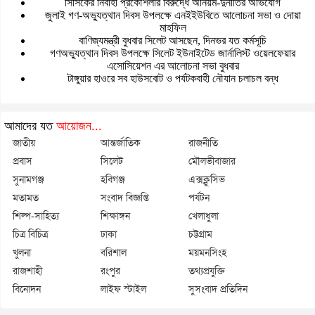
সিসিকের নির্বাহী প্রকৌশলীর বিরুদ্ধে অনিয়ম-দুর্নীতির অভিযোগ
জুলাই গণ-অভ্যুত্থান দিবস উপলক্ষে এনইইউবিতে আলোচনা সভা ও দোয়া
মাহফিল
বাণিজ্যমন্ত্রী বুধবার সিলেট আসছেন, দিনভর যত কর্মসূচি
গণঅভ্যুত্থান দিবস উপলক্ষে সিলেট ইউনাইটেড জার্নালিস্ট ওয়েলফেয়ার
এসোসিয়েশন এর আলোচনা সভা বুধবার
টাঙ্গুয়ার হাওরে সব হাউসবোট ও পর্যটকবাহী নৌযান চলাচল বন্ধ
আমাদের যত
আয়োজন...
জাতীয়
আন্তর্জাতিক
রাজনীতি
প্রবাস
সিলেট
মৌলভীবাজার
সুনামগঞ্জ
হবিগঞ্জ
এক্সক্লুসিভ
মতামত
সংবাদ বিজ্ঞপ্তি
পর্যটন
শিল্প-সাহিত্য
শিক্ষাঙ্গন
খেলাধুলা
চিত্র বিচিত্র
ঢাকা
চট্টগ্রাম
খুলনা
বরিশাল
ময়মনসিংহ
রাজশাহী
রংপুর
তথ্যপ্রযুক্তি
বিনোদন
লাইফ স্টাইল
সুসংবাদ প্রতিদিন