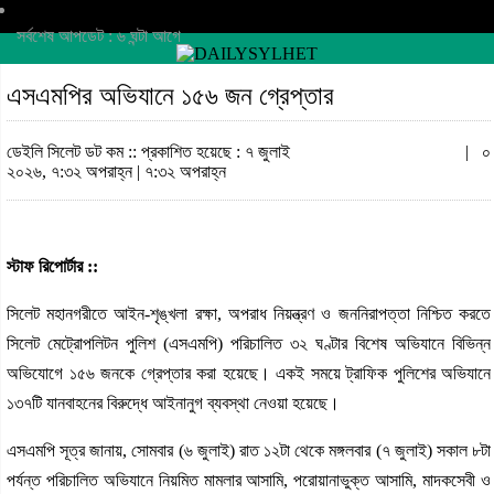
সর্বশেষ আপডেট : ৬ ঘন্টা আগে
এসএমপির অভিযানে ১৫৬ জন গ্রেপ্তার
ডেইলি সিলেট ডট কম ::
প্রকাশিত হয়েছে : ৭ জুলাই
|
০
২০২৬, ৭:৩২ অপরাহ্ন | ৭:৩২ অপরাহ্ন
স্টাফ রিপোর্টার ::
সিলেট মহানগরীতে আইন-শৃঙ্খলা রক্ষা, অপরাধ নিয়ন্ত্রণ ও জননিরাপত্তা নিশ্চিত করতে
সিলেট মেট্রোপলিটন পুলিশ (এসএমপি) পরিচালিত ৩২ ঘণ্টার বিশেষ অভিযানে বিভিন্ন
অভিযোগে ১৫৬ জনকে গ্রেপ্তার করা হয়েছে। একই সময়ে ট্রাফিক পুলিশের অভিযানে
১৩৭টি যানবাহনের বিরুদ্ধে আইনানুগ ব্যবস্থা নেওয়া হয়েছে।
এসএমপি সূত্র জানায়, সোমবার (৬ জুলাই) রাত ১২টা থেকে মঙ্গলবার (৭ জুলাই) সকাল ৮টা
পর্যন্ত পরিচালিত অভিযানে নিয়মিত মামলার আসামি, পরোয়ানাভুক্ত আসামি, মাদকসেবী ও