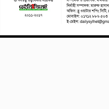
সম্পাদক ও প্রকাশক: খন্দকার 
© সর্বস্বত্ব স্বত্বাধিকার সংরক্ষিত
নির্বাহী সম্পাদক: মারুফ হাসান
অফিস: ব্লু ওয়াটার শপিং সিটি
২০১১-২০১৭
মোবাইল: ০১৭১২ ৮৮৬ ৫০৩
ই-মেইল: dailysylhet@gma