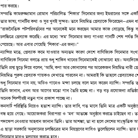
পার করছে।
সম্প্রতি কামরুজ্জামান রোমান পরিচালিত ‘শিকার’ সিনেমার জন্য ইমরানের সঙ্গে একটি র
তার ভাষ্য, গানটির কথা ও সুর খুবই সুন্দর। তবে নিয়মিত প্লেব্যাকে ফিরেছেন—এমন 
“রাজনৈতিক পটপরিবর্তনের পর অনেকেই মনে করছেন আমার কাজ বেড়েছে, কিন্তু বাস
চলচ্চিত্রে প্লেব্যাক করেছি। এর মধ্যে ‘দম’ সিনেমার জন্য গাওয়া গানটি শেষ পর্যন্ত
পেয়েছে। আর এবার গেয়েছি ‘শিকার’-এর জন্য।”
ন্যান্সির মতে, প্লেব্যাক কমে যাওয়ার অন্যতম কারণ দেশে বাণিজ্যিক সিনেমার সং
বাণিজ্যিক সিনেমা বলতে প্রায় শুধু শাকিব খানের সিনেমাকেই বোঝানো হয়। অন্যদিক
তিনি প্রশ্ন ছুড়ে দিয়ে বলেন, ‘আমি, কণা আর কোনালের পর আরেকজন নিয়মিত নারী প্
নিয়মিত পুরুষ প্লেব্যাক গায়কও দেখাতে পারবেন না। আমরাই কি তাহলে প্লেব্যাকের শে
শুধু সিনেমার গান নয়, অডিও গানেও মন্দা চলছে বলে মনে করেন ন্যান্সি। সম্প্রত
তিনি জানান, এখন আর আগের মতো গান তৈরি হচ্ছে না। বড় বড় প্রযোজনা প্রতিষ্
অনেক শিল্পীরই নতুন গান প্রকাশ পাচ্ছে না।
কনসার্ট পরিস্থিতি নিয়েও হতাশ ন্যান্সি। তার দাবি, গত মাসে তিনি মাত্র একটি অনুষ্
বন্ধ হয়ে গেছে। আয়োজকরা নিরাপত্তা ও ‘মব’ আতঙ্কে অনুষ্ঠান করতে চাইছেন না। তাই সর
পদক্ষেপ নেওয়ার আহ্বান জানান তিনি। তার আশঙ্কা, তা না হলে দেশের সাংস্কৃতিক অঙ্
এ ছাড়া সরকারি অনুদানের চলচ্চিত্রের মান নিয়ন্ত্রণের দাবিও তুলেছিলেন ন্যান্সি। তার
সিনেমার মানও মূল্যায়ন করতে হবে।