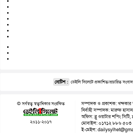
নোটিশ :
ডেইলি সিলেটে প্রকাশিত/প্রচারিত সংবা
সম্পাদক ও প্রকাশক: খন্দকার 
© সর্বস্বত্ব স্বত্বাধিকার সংরক্ষিত
নির্বাহী সম্পাদক: মারুফ হাসান
অফিস: ব্লু ওয়াটার শপিং সিটি
২০১১-২০১৭
মোবাইল: ০১৭১২ ৮৮৬ ৫০৩
ই-মেইল: dailysylhet@gma