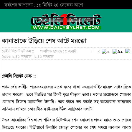
সর্বশেষ আপডেট : ১৯ মিনিট ২৪ সেকেন্ড আগে
কানাডাকে উড়িয়ে শেষ আটে মরক্কো
ডেইলি সিলেট ডট কম ::
প্রকাশিত হয়েছে : ৫ জুলাই
|
০
২০২৬, ২:৪৫ অপরাহ্ন | ২:৪৫ অপরাহ্ন
ডেইলি সিলেট ডেস্ক ::
প্রথমার্ধের বর্ণহীন পারফরম্যান্সের মাঝে ছন্দে থাকা ফরোয়ার্ড ইসমায়েল সাইবারিকে
হারাল মরক্কো। তবে বিরতির পর ঠিকই ঘুরে দাঁড়াল তারা। দলের প্রয়োজনে গোলের
জোগান দিলেন আজেদিন উনায়ি। তার কাঁধে ভর করেই সহ-আয়োজক কানাডার
অভিযান থামিয়ে কোয়ার্টার-ফাইনালে উঠল আফ্রিকার দলটি।
উত্তর আমেরিকা বিশ্বকাপে শনিবার হিউস্টনে শেষ ষোলোর প্রথম ম্যাচে ৩-০ গোলে
জিতেছে মরক্কো। দ্বিতীয়ার্ধে উনায়ির জোড়া গোলের পর শেষ সময়ে ব্যবধান আরও