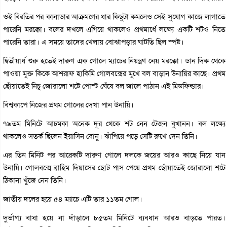
ওই বিরতির পর কানাডার আক্রমণের ধার কিছুটা কমলেও সেই সুযোগ কাজে লাগাতে
পারেনি মরক্কো। বলের দখলে এগিয়ে থাকলেও প্রথমার্ধে লক্ষ্যে একটি শটও নিতে
পারেনি তারা। এ সময়ে তাদের খেলায় বোঝাপড়ার ঘাটতি ছিল স্পষ্ট।
দ্বিতীয়ার্ধ শুরু হতেই দারুণ এক গোলে ম্যাচের নিয়ন্ত্রণ নেয় মরক্কো। ডান দিক থেকে
পাওয়া মুক্ত কিকে আশরাফ হাকিমি গোলবক্সের মুখে বল বাড়ান উনায়ির কাছে। প্রথম
ছোঁয়াতেই নিচু জোরালো শটে পোস্ট ঘেঁষে বল জালে পাঠান এই মিডফিল্ডার।
বিশ্বকাপে নিজের প্রথম গোলের দেখা পান উনায়ি।
৭৯তম মিনিটে আচমকা অনেক দূর থেকে শট নেন টেজন বুখানন। বল লক্ষ্যে
থাকলেও সতর্ক ছিলেন ইয়াসিন বোনু। ঝাঁপিয়ে পড়ে সেটি রুখে দেন তিনি।
এর তিন মিনিট পর আরেকটি দারুণ গোলে দলকে জয়ের আরও কাছে নিয়ে যান
উনায়ি। গোলবক্সে ব্রাহিম দিয়াসের ছোট পাস পেয়ে প্রথম ছোঁয়াতেই জোরালো শটে
ঠিকানা খুঁজে নেন তিনি।
জাতীয় দলের হয়ে ৫৪ ম্যাচে এটি তার ১১তম গোল।
দুর্ভাগ্য বাধা হয়ে না দাঁড়ালে ৮৫তম মিনিটে ব্যবধান আরও বাড়তে পারত।