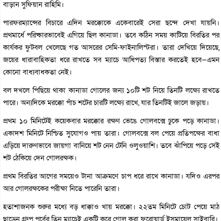
বাড়ান সুফিয়ান রাহিমি।
পারফরম্যান্সের বিচারে এদিন মরক্কোকে একেবারেই সেরা ছন্দে দেখা যায়নি।
প্রথমার্ধে পরিষ্কারভাবেই এগিয়ে ছিল কানাডা। তবে কঠিন সময় কাটিয়ে বিরতির পর
কার্যকর ফুটবল খেলেছে গত আসরের সেমি-ফাইনালিস্টরা। তারা দেখিয়ে দিয়েছে,
জয়ের ধারাবাহিকতা ধরে রাখতে সব ম্যাচে আধিপত্য বিস্তার করতেই হবে—এমন
কোনো বাধ্যবাধকতা নেই।
বল দখলে পিছিয়ে থাকা কানাডা গোলের জন্য ১০টি শট নিয়ে তিনটি লক্ষ্যে রাখতে
পারে। অন্যদিকে মরক্কো পাঁচ শটের চারটি লক্ষ্যে রাখে, যার তিনটিই জালে জড়ায়।
প্রথম ১০ মিনিটেই কয়েকবার মরক্কোর রক্ষণ ভেঙে গোলবক্সে ঢুকে পড়ে কানাডা।
একাদশ মিনিটে নিশ্চিত সুযোগও পায় তারা। গোলবক্সে বল পেয়ে প্রতিপক্ষের বাধা
এড়িয়ে দারুণভাবে জায়গা বানিয়ে শট নেন টেনি ওলুওয়াশি। তবে ঝাঁপিয়ে পড়ে সেই
শট ঠেকিয়ে দেন গোলরক্ষক।
প্রথম বিরতির আগের সময়েও টানা আক্রমণে চাপ ধরে রাখে কানাডা। যদিও এরপর
আর গোলরক্ষকের পরীক্ষা নিতে পারেনি তারা।
হতাশাজনক শুরুর মধ্যে বড় ধাক্কাও খায় মরক্কো। ২২তম মিনিটে চোট পেয়ে মাঠ
ছাড়েন গ্রুপ পর্বের তিন ম্যাচেই একটি করে গোল করা ফরোয়ার্ড ইসমায়েল সাইবারি।