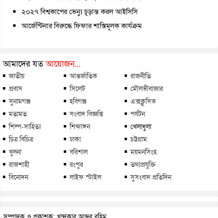
২০২৭ বিশ্বকাপের ভেন্যু চূড়ান্ত করল আইসিসি
আর্জেন্টিনার বিরুদ্ধে ফিফার শাস্তিমূলক কার্যক্রম
আমাদের যত
আয়োজন...
জাতীয়
আন্তর্জাতিক
রাজনীতি
প্রবাস
সিলেট
মৌলভীবাজার
সুনামগঞ্জ
হবিগঞ্জ
এক্সক্লুসিভ
মতামত
সংবাদ বিজ্ঞপ্তি
পর্যটন
শিল্প-সাহিত্য
শিক্ষাঙ্গন
খেলাধুলা
চিত্র বিচিত্র
ঢাকা
চট্টগ্রাম
খুলনা
বরিশাল
ময়মনসিংহ
রাজশাহী
রংপুর
তথ্যপ্রযুক্তি
বিনোদন
লাইফ স্টাইল
সুসংবাদ প্রতিদিন
সম্পাদক ও প্রকাশক: খন্দকার আব্দুর রহিম