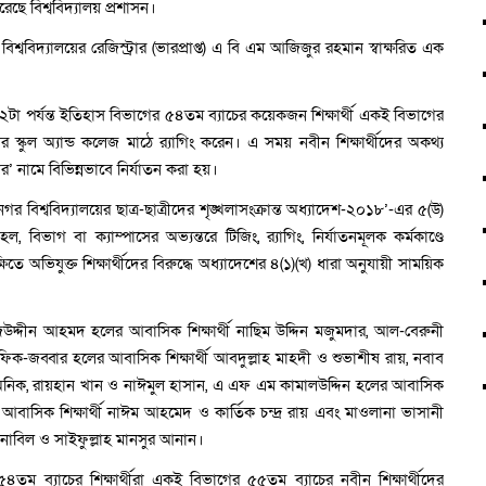
করেছে বিশ্ববিদ্যালয় প্রশাসন।
বিদ্যালয়ের রেজিস্ট্রার (ভারপ্রাপ্ত) এ বি এম আজিজুর রহমান স্বাক্ষরিত এক
া পর্যন্ত ইতিহাস বিভাগের ৫৪তম ব্যাচের কয়েকজন শিক্ষার্থী একই বিভাগের
র স্কুল অ্যান্ড কলেজ মাঠে র‍্যাগিং করেন। এ সময় নবীন শিক্ষার্থীদের অকথ্য
’ নামে বিভিন্নভাবে নির্যাতন করা হয়।
িশ্ববিদ্যালয়ের ছাত্র-ছাত্রীদের শৃঙ্খলাসংক্রান্ত অধ্যাদেশ-২০১৮’-এর ৫(উ)
ল, বিভাগ বা ক্যাম্পাসের অভ্যন্তরে টিজিং, র‍্যাগিং, নির্যাতনমূলক কর্মকাণ্ডে
তে অভিযুক্ত শিক্ষার্থীদের বিরুদ্ধে অধ্যাদেশের ৪(১)(খ) ধারা অনুযায়ী সাময়িক
াজউদ্দীন আহমদ হলের আবাসিক শিক্ষার্থী নাছিম উদ্দিন মজুমদার, আল-বেরুনী
ফিক-জব্বার হলের আবাসিক শিক্ষার্থী আবদুল্লাহ মাহদী ও শুভাশীষ রায়, নবাব
ী অনিক, রায়হান খান ও নাঈমুল হাসান, এ এফ এম কামালউদ্দিন হলের আবাসিক
আবাসিক শিক্ষার্থী নাঈম আহমেদ ও কার্তিক চন্দ্র রায় এবং মাওলানা ভাসানী
নাবিল ও সাইফুল্লাহ মানসুর আনান।
 ব্যাচের শিক্ষার্থীরা একই বিভাগের ৫৫তম ব্যাচের নবীন শিক্ষার্থীদের