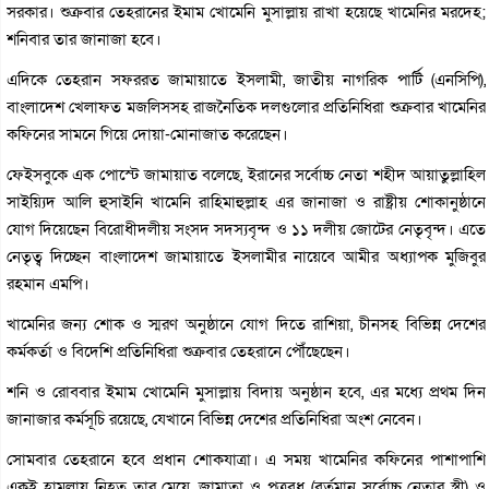
সরকার। শুক্রবার তেহরানের ইমাম খোমেনি মুসাল্লায় রাখা হয়েছে খামেনির মরদেহ;
শনিবার তার জানাজা হবে।
এদিকে তেহরান সফররত জামায়াতে ইসলামী, জাতীয় নাগরিক পার্টি (এনসিপি),
বাংলাদেশ খেলাফত মজলিসসহ রাজনৈতিক দলগুলোর প্রতিনিধিরা শুক্রবার খামেনির
কফিনের সামনে গিয়ে দোয়া-মোনাজাত করেছেন।
ফেইসবুকে এক পোস্টে জামায়াত বলেছে, ইরানের সর্বোচ্চ নেতা শহীদ আয়াতুল্লাহিল
সাইয়্যিদ আলি হুসাইনি খামেনি রাহিমাহুল্লাহ এর জানাজা ও রাষ্ট্রীয় শোকানুষ্ঠানে
যোগ দিয়েছেন বিরোধীদলীয় সংসদ সদস্যবৃন্দ ও ১১ দলীয় জোটের নেতৃবৃন্দ। এতে
নেতৃত্ব দিচ্ছেন বাংলাদেশ জামায়াতে ইসলামীর নায়েবে আমীর অধ্যাপক মুজিবুর
রহমান এমপি।
খামেনির জন্য শোক ও স্মরণ অনুষ্ঠানে যোগ দিতে রাশিয়া, চীনসহ বিভিন্ন দেশের
কর্মকর্তা ও বিদেশি প্রতিনিধিরা শুক্রবার তেহরানে পৌঁছেছেন।
শনি ও রোববার ইমাম খোমেনি মুসাল্লায় বিদায় অনুষ্ঠান হবে, এর মধ্যে প্রথম দিন
জানাজার কর্মসূচি রয়েছে, যেখানে বিভিন্ন দেশের প্রতিনিধিরা অংশ নেবেন।
সোমবার তেহরানে হবে প্রধান শোকযাত্রা। এ সময় খামেনির কফিনের পাশাপাশি
একই হামলায় নিহত তার মেয়ে, জামাতা ও পুত্রবধূ (বর্তমান সর্বোচ্চ নেতার স্ত্রী) ও