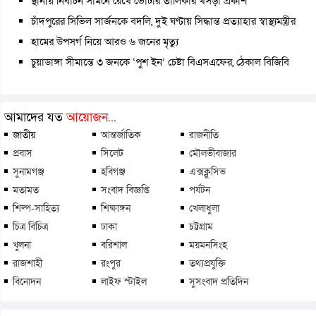
স্থানীয় নির্বাচন সামনে রেখে ভোটার তালিকার খসড়া প্রকাশ
চাঁদপুরের সিভিল সার্জনকে বদলি, দুই ঘণ্টায় সিদ্ধান্ত প্রত্যাহার স্বাস্থ্যমন্ত্রীর
হামের উপসর্গ নিয়ে আরও ৬ জনের মৃত্যু
চুয়াডাঙ্গা সীমান্তে ৩ জনকে ‘পুশ ইন’ চেষ্টা বিএসএফের, ঠেকাল বিজিবি
আমাদের যত
আয়োজন...
জাতীয়
আন্তর্জাতিক
রাজনীতি
প্রবাস
সিলেট
মৌলভীবাজার
সুনামগঞ্জ
হবিগঞ্জ
এক্সক্লুসিভ
মতামত
সংবাদ বিজ্ঞপ্তি
পর্যটন
শিল্প-সাহিত্য
শিক্ষাঙ্গন
খেলাধুলা
চিত্র বিচিত্র
ঢাকা
চট্টগ্রাম
খুলনা
বরিশাল
ময়মনসিংহ
রাজশাহী
রংপুর
তথ্যপ্রযুক্তি
বিনোদন
লাইফ স্টাইল
সুসংবাদ প্রতিদিন