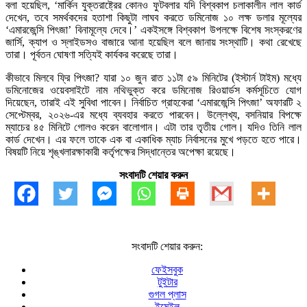
বলা হয়েছিল, ‘মার্কিন যুক্তরাষ্ট্রের কোনও ফুটবলার যদি বিশ্বকাপ চলাকালীন লাল কার্ড
দেখেন, তবে সমর্থকদের হতাশা কিছুটা লাঘব করতে ডমিনোজ ১০ লক্ষ ডলার মূল্যের
‘এমারজেন্সি পিৎজা’ বিনামূল্যে দেবে।’ একইসঙ্গে বিশ্বকাপ উপলক্ষে বিশেষ সংস্করণের
জার্সি, ক্যাপ ও স্লাইডসও বাজারে আনা হয়েছিল বলে জানায় সংস্থাটি। কথা রেখেছে
তারা। পূর্বতন ঘোষণা সত্যিই কার্যকর করেছে তারা।
কীভাবে মিলবে ফ্রি পিৎজা? যারা ১০ জুন রাত ১১টা ৫৯ মিনিটের (ইস্টার্ন টাইম) মধ্যে
ডমিনোজের ওয়েবসাইটে নাম নথিভুক্ত করে ডমিনোজ রিওয়ার্ডস কর্মসূচিতে যোগ
দিয়েছেন, তারাই এই সুবিধা পাবেন। নির্বাচিত গ্রাহকেরা ‘এমারজেন্সি পিৎজা’ অফারটি ২
সেপ্টেম্বর, ২০২৬-এর মধ্যে ব্যবহার করতে পারবেন। উল্লেখ্য, বসনিয়ার বিপক্ষে
ম্যাচের ৪৫ মিনিটে গোলও করেন বালোগান। এটা তার তৃতীয় গোল। যদিও তিনি লাল
কার্ড দেখেন। এর ফলে তাকে এক বা একাধিক ম্যাচ নির্বাসনের মুখে পড়তে হতে পারে।
বিষয়টি নিয়ে শৃঙ্খলারক্ষাকারী কর্তৃপক্ষের সিদ্ধান্তের অপেক্ষা রয়েছে।
সংবাদটি শেয়ার করুন
সংবাদটি শেয়ার করুন:
ফেইসবুক
টুইটার
গুগল প্লাস
ইমেইল