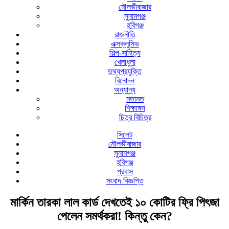
মৌলভীবাজার
সুনামগঞ্জ
হবিগঞ্জ
রাজনীতি
এক্সক্লুসিভ
শিল্প-সাহিত্য
খেলাধুলা
তথ্যপ্রযুক্তি
বিনোদন
অন্যান্য
মতামত
শিক্ষাঙ্গন
চিত্র বিচিত্র
সিলেট
মৌলভীবাজার
সুনামগঞ্জ
হবিগঞ্জ
প্রবাস
সংবাদ বিজ্ঞপ্তি
মার্কিন তারকা লাল কার্ড দেখতেই ১০ কোটির ফ্রি পিৎজা
পেলেন সমর্থকরা! কিন্তু কেন?