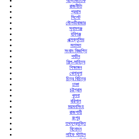
আন্তর্জাতিক
রাজনীতি
প্রবাস
সিলেট
মৌলভীবাজার
সুনামগঞ্জ
হবিগঞ্জ
এক্সক্লুসিভ
মতামত
সংবাদ বিজ্ঞপ্তি
পর্যটন
শিল্প-সাহিত্য
শিক্ষাঙ্গন
খেলাধুলা
চিত্র বিচিত্র
ঢাকা
চট্টগ্রাম
খুলনা
বরিশাল
ময়মনসিংহ
রাজশাহী
রংপুর
তথ্যপ্রযুক্তি
বিনোদন
লাইফ স্টাইল