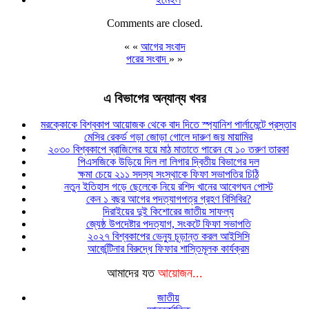
Comments are closed.
« «
আগের সংবাদ
পরের সংবাদ
» »
এ বিভাগের অন্যান্য খবর
মরক্কোকে বিশ্বকাপ আয়োজক থেকে বাদ দিতে স্প্যানিশ পার্লামেন্টে প্রস্তাব
মেসির রেকর্ড গড়া জোড়া গোলে দারুণ জয় মায়ামির
২০৩০ বিশ্বকাপে ব্রাজিলের হয়ে মাঠ মাতাতে পারেন যে ১০ তরুণ তারকা
পিএসজিকে উড়িয়ে দিল লা লিগার দ্বিতীয় বিভাগের দল
ক্ষমা চেয়ে ২১১ সদস্য সংস্থাকে ফিফা সভাপতির চিঠি
নতুন ইতিহাস গড়ে ছেলেকে নিয়ে রশিদ খানের আবেগঘন পোস্ট
কেন ১ বছর আগের পদত্যাগপত্র গ্রহণ বিসিবির?
দিরাইয়ের দুই কিশোরের জাতীয় সাফল্য
জ্যেষ্ঠ উপদেষ্টার পদত্যাগ, সংকটে ফিফা সভাপতি
২০২৭ বিশ্বকাপের ভেন্যু চূড়ান্ত করল আইসিসি
আর্জেন্টিনার বিরুদ্ধে ফিফার শাস্তিমূলক কার্যক্রম
আমাদের যত
আয়োজন...
জাতীয়