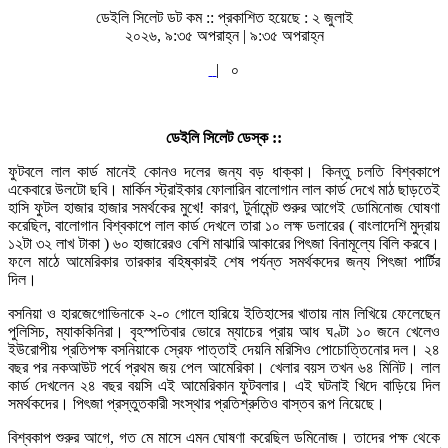
ডেইলি সিলেট ডট কম ::
প্রকাশিত হয়েছে : ২ জুলাই
২০২৬, ৯:৩৫ অপরাহ্ন | ৯:৩৫ অপরাহ্ন
|
০
ডেইলি সিলেট ডেস্ক ::
ফুটবলে লাল কার্ড মানেই কোনও দলের জন্য বড় ধাক্কা। কিন্তু চলতি বিশ্বকাপে
একেবারে উলটো ছবি। মার্কিন স্ট্রাইকার ফোলারিন বালোগান লাল কার্ড দেখে মাঠ ছাড়তেই
হাসি ফুটল হাজার হাজার সমর্থকের মুখে! কারণ, টুর্নামেন্ট শুরুর আগেই ডোমিনোজ ঘোষণা
করেছিল, বালোগান বিশ্বকাপে লাল কার্ড দেখলে তারা ১০ লক্ষ ডলারের ( বাংলাদেশি মুদ্রায়
১২টা ৩২ লাখ টাকা ) ৬০ হাজারেরও বেশি মাঝারি আকারের পিৎজা বিনামূল্যে বিলি করবে।
ফলে মাঠে আমেরিকার তারকার বহিষ্কারই শেষ পর্যন্ত সমর্থকদের জন্য পিৎজা পার্টির
দিল।
বসনিয়া ও হারজেগোভিনাকে ২-০ গোলে হারিয়ে ইতিহাসের খাতায় নাম লিখিয়ে ফেলেছেন
পুলিসিচ, ম্যাককিনিরা। বৃহস্পতিবার ভোরে ম্যাচের প্রায় আধ ঘণ্টা ১০ জনে খেলেও
ইউরোপীয় প্রতিপক্ষ বসনিয়াকে স্রেফ পাত্তাই দেয়নি মরিসিও পোচোত্তিনোর দল। ২৪
বছর পর নকআউট পর্বে প্রথম জয় পেল আমেরিকা। খেলার বয়স তখন ৬৪ মিনিট। লাল
কার্ড দেখলেন ২৪ বছর বয়সি এই আমেরিকান ফুটবলার। এই ঘটনাই খিদে বাড়িয়ে দিল
সমর্থকদের। পিৎজা প্রস্তুতকারী সংস্থার প্রতিশ্রুতিও বাস্তব রূপ নিয়েছে।
বিশ্বকাপ শুরুর আগে, গত মে মাসে এমন ঘোষণা করেছিল ডমিনোজ। তাদের পক্ষ থেকে