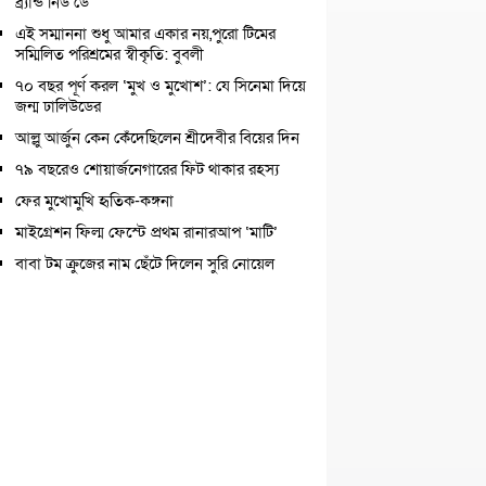
ব্র্যান্ড নিউ ডে
এই সম্মাননা শুধু আমার একার নয়,পুরো টিমের
সম্মিলিত পরিশ্রমের স্বীকৃতি: বুবলী
৭০ বছর পূর্ণ করল ‘মুখ ও মুখোশ’: যে সিনেমা দিয়ে
জন্ম ঢালিউডের
আল্লু আর্জুন কেন কেঁদেছিলেন শ্রীদেবীর বিয়ের দিন
৭৯ বছরেও শোয়ার্জনেগারের ফিট থাকার রহস্য
ফের মুখোমুখি হৃতিক-কঙ্গনা
মাইগ্রেশন ফিল্ম ফেস্টে প্রথম রানারআপ ‘মাটি’
বাবা টম ক্রুজের নাম ছেঁটে দিলেন সুরি নোয়েল