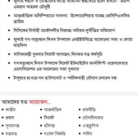
জুলাই শহীদ ও যোদ্ধাদের জাতি আজীবন শ্রদ্ধাভরে স্মরণ রাখবে : এমপি
এমরান আহমদ চৌধুরী
আন্তর্জাতিক অলিম্পিয়াডে সাফল্য : ইন্দোনেশিয়ায় যাচ্ছে জেসিপিএসসির
তামিম
সিসিকের নির্বাহী প্রকৌশলীর বিরুদ্ধে অনিয়ম-দুর্নীতির অভিযোগ
জুলাই গণ-অভ্যুত্থান দিবস উপলক্ষে এনইইউবিতে আলোচনা সভা ও দোয়া
মাহফিল
বাণিজ্যমন্ত্রী বুধবার সিলেট আসছেন, দিনভর যত কর্মসূচি
গণঅভ্যুত্থান দিবস উপলক্ষে সিলেট ইউনাইটেড জার্নালিস্ট ওয়েলফেয়ার
এসোসিয়েশন এর আলোচনা সভা বুধবার
টাঙ্গুয়ার হাওরে সব হাউসবোট ও পর্যটকবাহী নৌযান চলাচল বন্ধ
আমাদের যত
আয়োজন...
জাতীয়
আন্তর্জাতিক
রাজনীতি
প্রবাস
সিলেট
মৌলভীবাজার
সুনামগঞ্জ
হবিগঞ্জ
এক্সক্লুসিভ
মতামত
সংবাদ বিজ্ঞপ্তি
পর্যটন