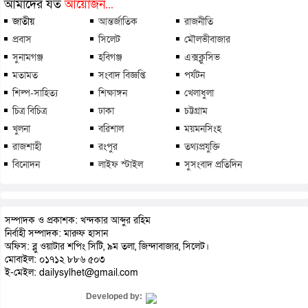
আমাদের যত
আয়োজন...
জাতীয়
আন্তর্জাতিক
রাজনীতি
প্রবাস
সিলেট
মৌলভীবাজার
সুনামগঞ্জ
হবিগঞ্জ
এক্সক্লুসিভ
মতামত
সংবাদ বিজ্ঞপ্তি
পর্যটন
শিল্প-সাহিত্য
শিক্ষাঙ্গন
খেলাধুলা
চিত্র বিচিত্র
ঢাকা
চট্টগ্রাম
খুলনা
বরিশাল
ময়মনসিংহ
রাজশাহী
রংপুর
তথ্যপ্রযুক্তি
বিনোদন
লাইফ স্টাইল
সুসংবাদ প্রতিদিন
সম্পাদক ও প্রকাশক: খন্দকার আব্দুর রহিম
নির্বাহী সম্পাদক: মারুফ হাসান
অফিস: ব্লু ওয়াটার শপিং সিটি, ৯ম তলা, জিন্দাবাজার, সিলেট।
মোবাইল: ০১৭১২ ৮৮৬ ৫০৩
ই-মেইল: dailysylhet@gmail.com
Developed by: