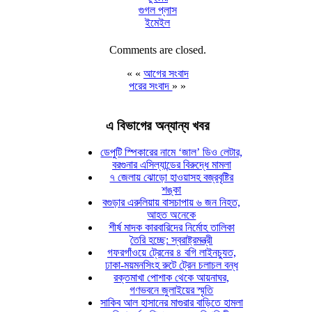
গুগল প্লাস
ইমেইল
Comments are closed.
« «
আগের সংবাদ
পরের সংবাদ
» »
এ বিভাগের অন্যান্য খবর
ডেপুটি স্পিকারের নামে ‘জাল’ ডিও লেটার,
বরগুনার এসিল্যান্ডের বিরুদ্ধে মামলা
৭ জেলায় ঝোড়ো হাওয়াসহ বজ্রবৃষ্টির
শঙ্কা
বগুড়ার এরুলিয়ায় বাসচাপায় ৬ জন নিহত,
আহত অনেকে
শীর্ষ মাদক কারবারিদের নির্মোহ তালিকা
তৈরি হচ্ছে: স্বরাষ্ট্রমন্ত্রী
গফরগাঁওয়ে ট্রেনের ৪ বগি লাইনচ্যুত,
ঢাকা-ময়মনসিংহ রুটে ট্রেন চলাচল বন্ধ
রক্তমাখা পোশাক থেকে আয়নাঘর,
গণভবনে জুলাইয়ের স্মৃতি
সাকিব আল হাসানের মাগুরার বাড়িতে হামলা