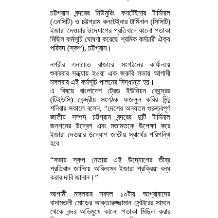
চট্টগ্রাম বন্দরের নিউমুরিং কনটেইনার টার্মিনাল
(এনসিটি) ও চট্টগ্রাম কনটেইনার টার্মিনাল (সিসিটি)
ইজারা দেওয়ার উদ্যোগের প্রতিবাদে কালো পতাকা
মিছিল কর্মসূচি ঘোষণা করেছে শ্রমিক কর্মচারী ঐক্য
পরিষদ (স্কপ), চট্টগ্রাম।
নগরীর এনায়েত বাজারে সংগঠনের কার্যালয়ে
শুক্রবার সন্ধ্যায় হওয়া এক জরুরি সভায় আগামী
মঙ্গলবার এই কর্মসূচি পালনের সিদ্ধান্ত হয়।
এ বিষয়ে বাংলাদেশ ট্রেড ইউনিয়ন কেন্দ্রের
(টিইউসি) কেন্দ্রীয় সংগঠক ফজলুল কবির মিন্টু
শনিবার সকালে বলেন, “দেশের অন্যতম গুরুত্বপূর্ণ
জাতীয় সম্পদ চট্টগ্রাম বন্দরের দুটি টার্মিনাল
জনগনের উদ্বেগ এবং মতামতকে উপেক্ষা করে
ইজারা দেওয়ার উদ্যোগ জাতীয় স্বার্থের পরিপন্থি
হবে।
“সভায় স্কপ নেতারা এই উদ্যোগের তীব্র
প্রতিবাদ জানিয়ে অবিলম্বে ইজারা প্রক্রিয়া বন্ধ
করার দাবি জানান।”
আগামী মঙ্গলবার সকাল ১০টায় আগ্রাবাদের
বাদামতলী মোড়ের আক্তারুজ্জামান সেন্টারের সামনে
থেকে বন্দর অভিমুখে কালো পতাকা মিছিল করার