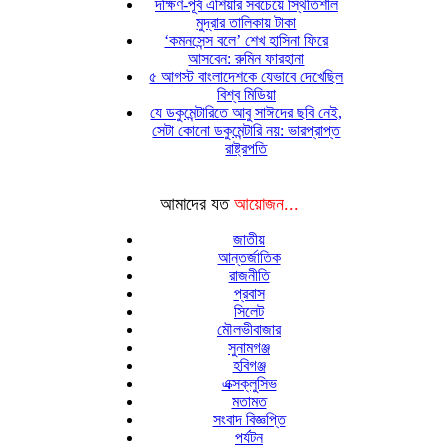
দক্ষিণ-পূর্ব এশিয়ার সবচেয়ে স্থিতিশীল
মুদ্রার তালিকায় টাকা
‘কমনসেন্স বলে’ শেখ হাসিনা ফিরে
আসবেন: রুমিন ফারহানা
৫ আগস্ট বাংলাদেশকে যেভাবে দেখেছিল
বিশ্ব মিডিয়া
যে ডকুমেন্টারিতে আবু সাঈদের ছবি নেই,
সেটা কোনো ডকুমেন্টারি নয়: ভারপ্রাপ্ত
রাষ্ট্রপতি
আমাদের যত
আয়োজন...
জাতীয়
আন্তর্জাতিক
রাজনীতি
প্রবাস
সিলেট
মৌলভীবাজার
সুনামগঞ্জ
হবিগঞ্জ
এক্সক্লুসিভ
মতামত
সংবাদ বিজ্ঞপ্তি
পর্যটন