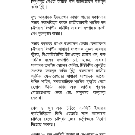
সিদ্ধান্ত নেওয়া হয়েছে বলে জানিয়েছেন ফজলুল
কবির মিন্টু।
যুগ্ম আহ্বায়ক ইফতেখার কামাল খানের সঞ্চালনায়
সভায় সভাপতিত্ব করেন জাতীয়তাবাদী শ্রমিক দল
চট্টগ্রাম বিভাগীয় কমিটির সাধারণ সম্পাদক কাজী
শেখ নুরুল্লাহ বাহার।
সভায় বক্তব্য রাখেন বাংলাদেশ লেবার ফেডারেশন
চট্টগ্রাম বিভাগীয় সাধারণ সম্পাদক নুরুল আবসার
ভূঁইয়া, বিএফটিইউসির রিজওয়ানুর রহমান খান, ডক
শ্রমিক দলের সভাপতি মো. হারুন, সাধারণ
সম্পাদক তসলিম হোসেন সেলিম, টিইউসির কেন্দ্রীয়
সংগঠক ফজলুল কবির মিন্টু, বাংলাদেশ জাতীয়
শ্রমিক ফেডারেশনের সাধারণ সম্পাদক জাহেদ
উদ্দিন শাহিন, সমাজতান্ত্রিক শ্রমিক ফ্রন্টের নেতা
হেলাল উদ্দিন কবির এবং জাতীয় শ্রমিক
ফেডারেশনের নেতা মো. মাসুদসহ অন্যান্য
নেতারা।
গেল ৪ জুন এক চিঠিতে এনসিটি ইজারায়
দুবাইভিত্তিক ডিপি ওয়ার্ল্ডের সঙ্গে আলোচনা
চালিয়ে যেতে চট্টগ্রাম বন্দর কর্তৃপক্ষকে নির্দেশ
দিয়েছে সরকার।
এরপর ১০ জুন এনসিটি ইজারা না দেওয়াসহ ৬ দফা