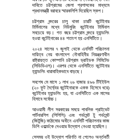
দাবিতে চট্টগ্রামের জেলা প্রশাসকের মাধ্যমে
প্রধানমন্ত্রী বরাবরে স্মারকলিপি দিয়েছিল স্কপ।
চট্টগ্রাম বন্দরের চালু থাকা চারটি কন্টেইনার
টার্মিনালের মধ্যে নিউমুরিং কন্টেইনার টার্মিনাল
সবচেয়ে বড়। গত বছর চট্টগ্রাম বন্দরে হ্যান্ডলিং
হওয়া কন্টেইনারের ৪৪ শতাংশ হয় এনসিটিতে।
২০২৪ সালের ৭ জুলাই থেকে এনসিটি পরিচালনা
দায়িত্ব নেয় বাংলাদেশ নৌবাহিনীর নিয়ন্ত্রণাধীন
রাষ্ট্রায়ত্ত কোম্পানি চট্টগ্রাম ড্রাইডক লিমিটেড
(সিডিডিএল)। এরপর থেকে এনসিটিতে কন্টেইনার
হ্যান্ডলিং ধারাবাহিকভাবে বাড়ছে।
সবশেষ মে মাসে ১ লাখ ২৬ হাজার ৪৯৬ টিইইউস
(২০ ফুট দৈর্ঘ্যের কন্টেইনারকে একক হিসেবে ধরে)
কন্টেইনার হ্যান্ডলিং হয়, যা এনসিটিতে এক মাসের
হিসাবে সর্বোচ্চ।
আওয়ামী লীগ সরকারের সময়ে পাবলিক প্রাইভেট
পার্টনারশিপ (পিপিপি) এবং গর্ভমেন্ট টু গর্ভমেন্ট
(জিটুজি) কাঠামোর অধীনে এনসিটি পরিচালনার কাজ
ডিপি ওয়ার্ল্ডকে দেওয়ার উদ্যোগ নেওয়া হয়েছিল।
সেসময় ওই উদ্যোগ পরিণতি না পেলেও অর্ন্তবর্তী