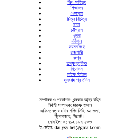
শিল্প-সাহিত্য
শিক্ষাঙ্গন
খেলাধুলা
চিত্র বিচিত্র
ঢাকা
চট্টগ্রাম
খুলনা
বরিশাল
ময়মনসিংহ
রাজশাহী
রংপুর
তথ্যপ্রযুক্তি
বিনোদন
লাইফ স্টাইল
সুসংবাদ প্রতিদিন
সম্পাদক ও প্রকাশক: খন্দকার আব্দুর রহিম
নির্বাহী সম্পাদক: মারুফ হাসান
অফিস: ব্লু ওয়াটার শপিং সিটি, ৯ম তলা,
জিন্দাবাজার, সিলেট।
মোবাইল: ০১৭১২ ৮৮৬ ৫০৩
ই-মেইল: dailysylhet@gmail.com