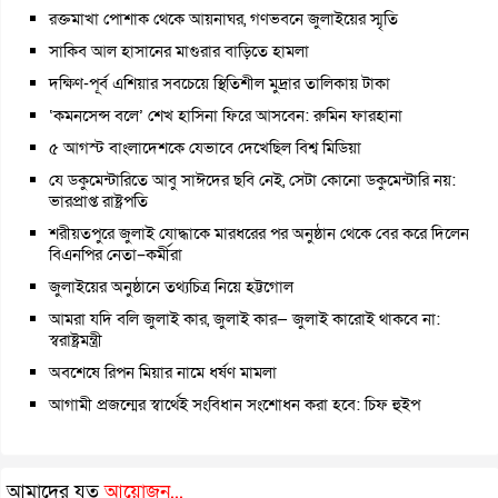
রক্তমাখা পোশাক থেকে আয়নাঘর, গণভবনে জুলাইয়ের স্মৃতি
সাকিব আল হাসানের মাগুরার বাড়িতে হামলা
দক্ষিণ-পূর্ব এশিয়ার সবচেয়ে স্থিতিশীল মুদ্রার তালিকায় টাকা
‘কমনসেন্স বলে’ শেখ হাসিনা ফিরে আসবেন: রুমিন ফারহানা
৫ আগস্ট বাংলাদেশকে যেভাবে দেখেছিল বিশ্ব মিডিয়া
যে ডকুমেন্টারিতে আবু সাঈদের ছবি নেই, সেটা কোনো ডকুমেন্টারি নয়:
ভারপ্রাপ্ত রাষ্ট্রপতি
শরীয়তপুরে জুলাই যোদ্ধাকে মারধরের পর অনুষ্ঠান থেকে বের করে দিলেন
বিএনপির নেতা–কর্মীরা
জুলাইয়ের অনুষ্ঠানে তথ্যচিত্র নিয়ে হট্টগোল
আমরা যদি বলি জুলাই কার, জুলাই কার— জুলাই কারোই থাকবে না:
স্বরাষ্ট্রমন্ত্রী
অবশেষে রিপন মিয়ার নামে ধর্ষণ মামলা
আগামী প্রজন্মের স্বার্থেই সংবিধান সংশোধন করা হবে: চিফ হুইপ
আমাদের যত
আয়োজন...