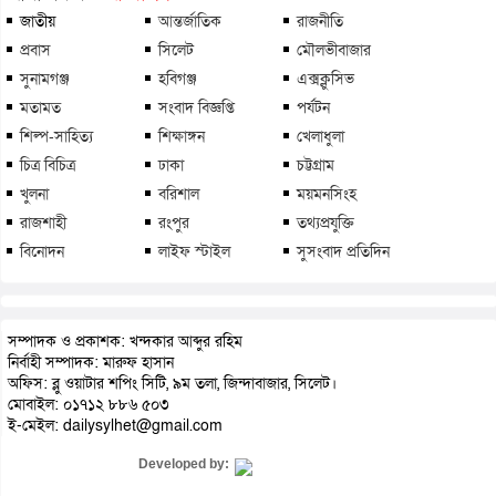
জাতীয়
আন্তর্জাতিক
রাজনীতি
প্রবাস
সিলেট
মৌলভীবাজার
সুনামগঞ্জ
হবিগঞ্জ
এক্সক্লুসিভ
মতামত
সংবাদ বিজ্ঞপ্তি
পর্যটন
শিল্প-সাহিত্য
শিক্ষাঙ্গন
খেলাধুলা
চিত্র বিচিত্র
ঢাকা
চট্টগ্রাম
খুলনা
বরিশাল
ময়মনসিংহ
রাজশাহী
রংপুর
তথ্যপ্রযুক্তি
বিনোদন
লাইফ স্টাইল
সুসংবাদ প্রতিদিন
সম্পাদক ও প্রকাশক: খন্দকার আব্দুর রহিম
নির্বাহী সম্পাদক: মারুফ হাসান
অফিস: ব্লু ওয়াটার শপিং সিটি, ৯ম তলা, জিন্দাবাজার, সিলেট।
মোবাইল: ০১৭১২ ৮৮৬ ৫০৩
ই-মেইল: dailysylhet@gmail.com
Developed by: