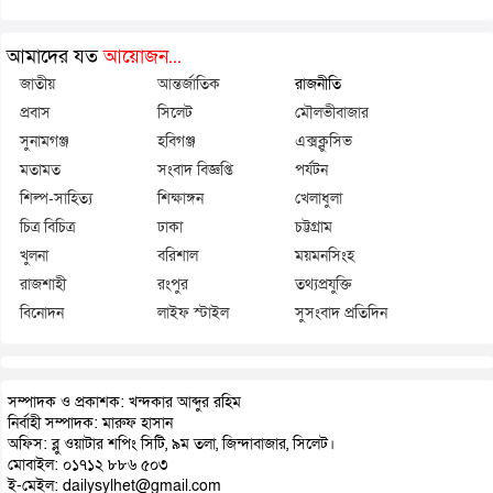
আমাদের যত
আয়োজন...
জাতীয়
আন্তর্জাতিক
রাজনীতি
প্রবাস
সিলেট
মৌলভীবাজার
সুনামগঞ্জ
হবিগঞ্জ
এক্সক্লুসিভ
মতামত
সংবাদ বিজ্ঞপ্তি
পর্যটন
শিল্প-সাহিত্য
শিক্ষাঙ্গন
খেলাধুলা
চিত্র বিচিত্র
ঢাকা
চট্টগ্রাম
খুলনা
বরিশাল
ময়মনসিংহ
রাজশাহী
রংপুর
তথ্যপ্রযুক্তি
বিনোদন
লাইফ স্টাইল
সুসংবাদ প্রতিদিন
সম্পাদক ও প্রকাশক: খন্দকার আব্দুর রহিম
নির্বাহী সম্পাদক: মারুফ হাসান
অফিস: ব্লু ওয়াটার শপিং সিটি, ৯ম তলা, জিন্দাবাজার, সিলেট।
মোবাইল: ০১৭১২ ৮৮৬ ৫০৩
ই-মেইল: dailysylhet@gmail.com