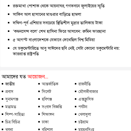
রক্তমাখা পোশাক থেকে আয়নাঘর, গণভবনে জুলাইয়ের স্মৃতি
সাকিব আল হাসানের মাগুরার বাড়িতে হামলা
দক্ষিণ-পূর্ব এশিয়ার সবচেয়ে স্থিতিশীল মুদ্রার তালিকায় টাকা
‘কমনসেন্স বলে’ শেখ হাসিনা ফিরে আসবেন: রুমিন ফারহানা
৫ আগস্ট বাংলাদেশকে যেভাবে দেখেছিল বিশ্ব মিডিয়া
যে ডকুমেন্টারিতে আবু সাঈদের ছবি নেই, সেটা কোনো ডকুমেন্টারি নয়:
ভারপ্রাপ্ত রাষ্ট্রপতি
আমাদের যত
আয়োজন...
জাতীয়
আন্তর্জাতিক
রাজনীতি
প্রবাস
সিলেট
মৌলভীবাজার
সুনামগঞ্জ
হবিগঞ্জ
এক্সক্লুসিভ
মতামত
সংবাদ বিজ্ঞপ্তি
পর্যটন
শিল্প-সাহিত্য
শিক্ষাঙ্গন
খেলাধুলা
চিত্র বিচিত্র
ঢাকা
চট্টগ্রাম
খুলনা
বরিশাল
ময়মনসিংহ