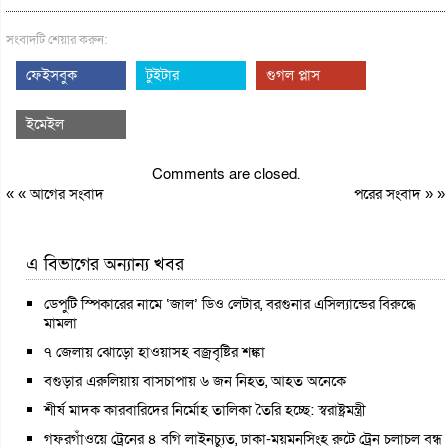
সংবাদটি শেয়ার করুন:
ফেইসবুক
টুইটার
গুগল প্লাস
ইমেইল
Comments are closed.
« «
আগের সংবাদ
পরের সংবাদ
» »
এ বিভাগের অন্যান্য খবর
ডেপুটি স্পিকারের নামে ‘জাল’ ডিও লেটার, বরগুনার এসিল্যান্ডের বিরুদ্ধে
মামলা
৭ জেলায় ঝোড়ো হাওয়াসহ বজ্রবৃষ্টির শঙ্কা
বগুড়ার এরুলিয়ায় বাসচাপায় ৬ জন নিহত, আহত অনেকে
শীর্ষ মাদক কারবারিদের নির্মোহ তালিকা তৈরি হচ্ছে: স্বরাষ্ট্রমন্ত্রী
গফরগাঁওয়ে ট্রেনের ৪ বগি লাইনচ্যুত, ঢাকা-ময়মনসিংহ রুটে ট্রেন চলাচল বন্ধ