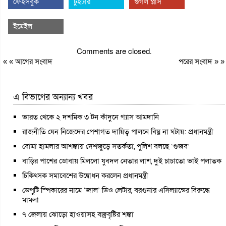
ফেইসবুক
টুইটার
গুগল প্লাস
ইমেইল
Comments are closed.
« «
আগের সংবাদ
পরের সংবাদ
» »
এ বিভাগের অন্যান্য খবর
ভারত থেকে ২ দশমিক ৩ টন কাঁদুনে গ্যাস আমদানি
রাজনীতি যেন নিজেদের পেশাগত দায়িত্ব পালনে বিঘ্ন না ঘটায়: প্রধানমন্ত্রী
বোমা হামলার আশঙ্কায় দেশজুড়ে সতর্কতা, পুলিশ বলছে ‘গুজব’
বাড়ির পাশের ডোবায় মিললো যুবদল নেতার লাশ, দুই চাচাতো ভাই পলাতক
চিকিৎসক সমাবেশের উদ্বোধন করলেন প্রধানমন্ত্রী
ডেপুটি স্পিকারের নামে ‘জাল’ ডিও লেটার, বরগুনার এসিল্যান্ডের বিরুদ্ধে
মামলা
৭ জেলায় ঝোড়ো হাওয়াসহ বজ্রবৃষ্টির শঙ্কা