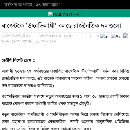
সর্বশেষ আপডেট : ২৩ ঘন্টা আগে
বাজেটকে ‘উচ্চাভিলাষী’ বলছে রাজনৈতিক দলগুলো
ডেইলি সিলেট ডট কম ::
প্রকাশিত হয়েছে : ১১ জুন
|
০
২০২৬, ১১:৩৭ অপরাহ্ন | ১১:৩৭ অপরাহ্ন
ডেইলি সিলেট ডেস্ক ::
আগামী ২০২৬-২৭ অর্থবছরের প্রস্তাবিত বাজেটকে ‘উচ্চাভিলাষী’ বর্ণনা করে বিভিন্ন
রাজনৈতিক দল বলছে, এই বাজেট বাস্তবায়ন ‘অনেক কঠিন’। অবশ্য কোনো কোনো
দল বাজেটকে স্বাগতও জানিয়েছে।
বৃহস্পতিবার জাতীয় সংসদে নতুন অর্থবছরের জন্য ৯ লাখ ৩৮ হাজার কোটি টাকার
বাজেট ঘোষণা করেন অর্থমন্ত্রী আমির খসরু মাহমুদ চৌধুরী।
নতুন বাজেটকে ‘গণবিরোধী ও গণনিপীড়ক’ আখ্যা দিয়ে ঢাকায় বিক্ষোভ দেখিয়েছে
ঢাকা মহানগর জামায়াতের নেতাকর্মীরা। দলটি শুক্রবার আনুষ্ঠানিক প্রতিক্রিয়া
জানাবে। সেদিন বিক্ষোভ মিছিল করবে কোনো কোনো দল।