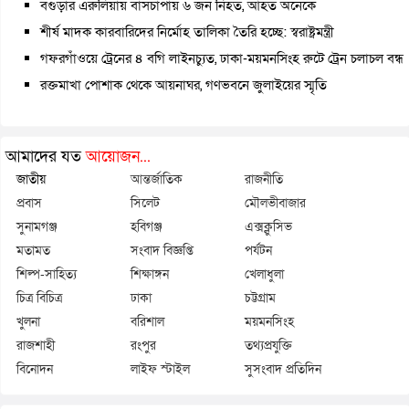
বগুড়ার এরুলিয়ায় বাসচাপায় ৬ জন নিহত, আহত অনেকে
শীর্ষ মাদক কারবারিদের নির্মোহ তালিকা তৈরি হচ্ছে: স্বরাষ্ট্রমন্ত্রী
গফরগাঁওয়ে ট্রেনের ৪ বগি লাইনচ্যুত, ঢাকা-ময়মনসিংহ রুটে ট্রেন চলাচল বন্ধ
রক্তমাখা পোশাক থেকে আয়নাঘর, গণভবনে জুলাইয়ের স্মৃতি
আমাদের যত
আয়োজন...
জাতীয়
আন্তর্জাতিক
রাজনীতি
প্রবাস
সিলেট
মৌলভীবাজার
সুনামগঞ্জ
হবিগঞ্জ
এক্সক্লুসিভ
মতামত
সংবাদ বিজ্ঞপ্তি
পর্যটন
শিল্প-সাহিত্য
শিক্ষাঙ্গন
খেলাধুলা
চিত্র বিচিত্র
ঢাকা
চট্টগ্রাম
খুলনা
বরিশাল
ময়মনসিংহ
রাজশাহী
রংপুর
তথ্যপ্রযুক্তি
বিনোদন
লাইফ স্টাইল
সুসংবাদ প্রতিদিন