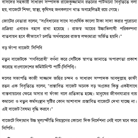
বাসদের সহকারী সাধারণ সম্পাদক রাজেকুজ্জামান রতনের পাটঅনো বিবৃতিতে বলা
হয়, বাজেটে শিক্ষা, স্বাস্থ্য, কৃষিসহ জনকল্যাণ খাত অবহেলিতই রয়ে গেছে।
জোটের নেতারা বলেন, “সংবিধানের সাথে সাংঘর্ষিক কালো টাকা সাদা করার পুরোনো
প্রক্রিয়া এবারও বহাল রাখা হয়েছে । রাজস্ব আয়ের উচ্চাভিলাষী পরিকল্পনা
বাতবায়ন হবে কীভাবে? চলতি অর্থবছরের রাজস্ব লক্ষ্যমাত্রা অর্জিত হয়নি।”
বড় ফাঁপা বাজেট: সিপিবি
নতুন বাজেটকে ‘গণবিরোধী’ বর্ণনা করে সেটিকে স্বাগত জানাতে অপারগতা প্রকাশ
করেছে বাংলাদেশের কমিউনিস্ট পার্টি (সিপিবি)।
দলের সভাপতি কাজী সাজ্জাদ জহির চন্দন ও সাধারণ সম্পাদক আবদুল্লাহ ক্বাফী
রতন এক বিবৃতিতে বলেন, “প্রস্তাবিত বাজেট অনেক বড় অংকের কিন্তু একইসাথে
বাস্তবায়নের ক্ষেত্রে অসার বা ফাঁকা বলে প্রতিভাত হচ্ছে। মানুষের জীবনযাত্রার ব্যয়
কমানো ও নতুন কর্মসংস্থান সৃষ্টির কোন আশাবাদ প্রস্তাবিত বাজেটে দেখা যাচ্ছে না।
এই বাজেট বৈষম্য বৃদ্ধি করবে।”
বাজেটে বিদ্যমান উচ্চ মূল্যস্ফীতি নিয়ন্ত্রণের কোনো দিক নির্দেশনা নেই বলে মনে করে
সিপিবি।