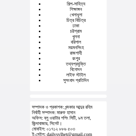
শিল্প-সাহিত্য
শিক্ষাঙ্গন
খেলাধুলা
চিত্র বিচিত্র
ঢাকা
চট্টগ্রাম
খুলনা
বরিশাল
ময়মনসিংহ
রাজশাহী
রংপুর
তথ্যপ্রযুক্তি
বিনোদন
লাইফ স্টাইল
সুসংবাদ প্রতিদিন
সম্পাদক ও প্রকাশক: খন্দকার আব্দুর রহিম
নির্বাহী সম্পাদক: মারুফ হাসান
অফিস: ব্লু ওয়াটার শপিং সিটি, ৯ম তলা,
জিন্দাবাজার, সিলেট।
মোবাইল: ০১৭১২ ৮৮৬ ৫০৩
ই-মেইল: dailysylhet@gmail.com