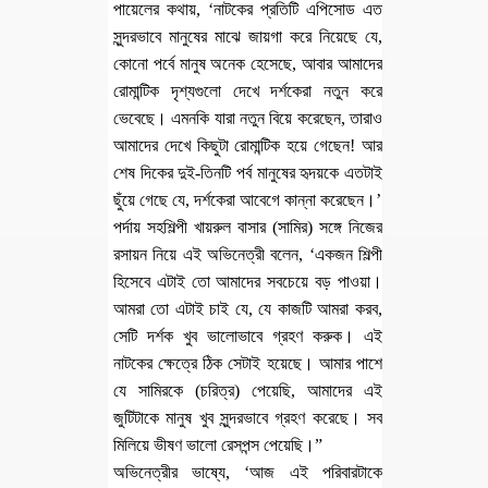
পায়েলের কথায়, ‘নাটকের প্রতিটি এপিসোড এত
সুন্দরভাবে মানুষের মাঝে জায়গা করে নিয়েছে যে,
কোনো পর্বে মানুষ অনেক হেসেছে, আবার আমাদের
রোমান্টিক দৃশ্যগুলো দেখে দর্শকেরা নতুন করে
ভেবেছে। এমনকি যারা নতুন বিয়ে করেছেন, তারাও
আমাদের দেখে কিছুটা রোমান্টিক হয়ে গেছেন! আর
শেষ দিকের দুই-তিনটি পর্ব মানুষের হৃদয়কে এতটাই
ছুঁয়ে গেছে যে, দর্শকেরা আবেগে কান্না করেছেন।’
পর্দায় সহশিল্পী খায়রুল বাসার (সামির) সঙ্গে নিজের
রসায়ন নিয়ে এই অভিনেত্রী বলেন, ‘একজন শিল্পী
হিসেবে এটাই তো আমাদের সবচেয়ে বড় পাওয়া।
আমরা তো এটাই চাই যে, যে কাজটি আমরা করব,
সেটি দর্শক খুব ভালোভাবে গ্রহণ করুক। এই
নাটকের ক্ষেত্রে ঠিক সেটাই হয়েছে। আমার পাশে
যে সামিরকে (চরিত্র) পেয়েছি, আমাদের এই
জুটিটাকে মানুষ খুব সুন্দরভাবে গ্রহণ করেছে। সব
মিলিয়ে ভীষণ ভালো রেসপন্স পেয়েছি।”
অভিনেত্রীর ভাষ্যে, ‘আজ এই পরিবারটাকে