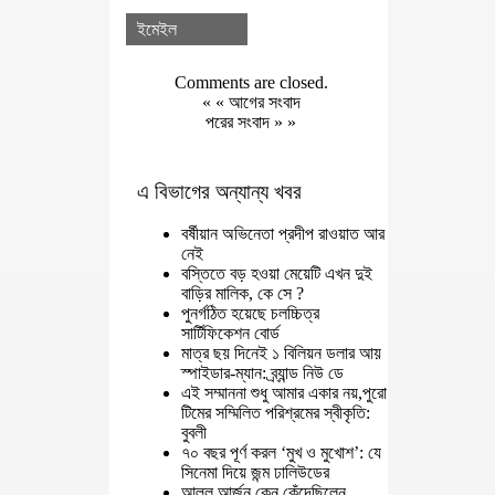
ইমেইল
Comments are closed.
« «
আগের সংবাদ
পরের সংবাদ
» »
এ বিভাগের অন্যান্য খবর
বর্ষীয়ান অভিনেতা প্রদীপ রাওয়াত আর
নেই
বস্তিতে বড় হওয়া মেয়েটি এখন দুই
বাড়ির মালিক, কে সে ?
পুনর্গঠিত হয়েছে চলচ্চিত্র
সার্টিফিকেশন বোর্ড
মাত্র ছয় দিনেই ১ বিলিয়ন ডলার আয়
স্পাইডার-ম্যান: ব্র্যান্ড নিউ ডে
এই সম্মাননা শুধু আমার একার নয়,পুরো
টিমের সম্মিলিত পরিশ্রমের স্বীকৃতি:
বুবলী
৭০ বছর পূর্ণ করল ‘মুখ ও মুখোশ’: যে
সিনেমা দিয়ে জন্ম ঢালিউডের
আল্লু আর্জুন কেন কেঁদেছিলেন