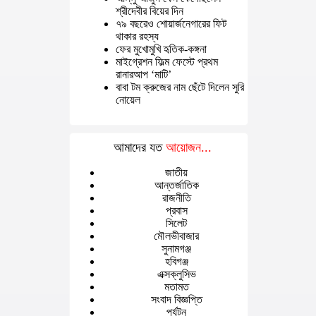
শ্রীদেবীর বিয়ের দিন
৭৯ বছরেও শোয়ার্জনেগারের ফিট
থাকার রহস্য
ফের মুখোমুখি হৃতিক-কঙ্গনা
মাইগ্রেশন ফিল্ম ফেস্টে প্রথম
রানারআপ ‘মাটি’
বাবা টম ক্রুজের নাম ছেঁটে দিলেন সুরি
নোয়েল
আমাদের যত
আয়োজন...
জাতীয়
আন্তর্জাতিক
রাজনীতি
প্রবাস
সিলেট
মৌলভীবাজার
সুনামগঞ্জ
হবিগঞ্জ
এক্সক্লুসিভ
মতামত
সংবাদ বিজ্ঞপ্তি
পর্যটন