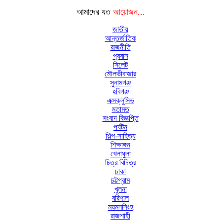
আমাদের যত
আয়োজন...
জাতীয়
আন্তর্জাতিক
রাজনীতি
প্রবাস
সিলেট
মৌলভীবাজার
সুনামগঞ্জ
হবিগঞ্জ
এক্সক্লুসিভ
মতামত
সংবাদ বিজ্ঞপ্তি
পর্যটন
শিল্প-সাহিত্য
শিক্ষাঙ্গন
খেলাধুলা
চিত্র বিচিত্র
ঢাকা
চট্টগ্রাম
খুলনা
বরিশাল
ময়মনসিংহ
রাজশাহী