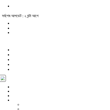
সর্বশেষ আপডেট : ২ ঘন্টা আগে