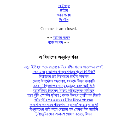
ফেইসবুক
টুইটার
গুগল প্লাস
ইমেইল
Comments are closed.
« «
আগের সংবাদ
পরের সংবাদ
» »
এ বিভাগের অন্যান্য খবর
নতুন ইতিহাস গড়ে ছেলেকে নিয়ে রশিদ খানের আবেগঘন পোস্ট
কেন ১ বছর আগের পদত্যাগপত্র গ্রহণ বিসিবির?
দিরাইয়ের দুই কিশোরের জাতীয় সাফল্য
জ্যেষ্ঠ উপদেষ্টার পদত্যাগ, সংকটে ফিফা সভাপতি
২০২৭ বিশ্বকাপের ভেন্যু চূড়ান্ত করল আইসিসি
আর্জেন্টিনার বিরুদ্ধে ফিফার শাস্তিমূলক কার্যক্রম
নতুন কুঁড়ি স্পোর্টস ফুটবল : বালক বিভাগে চ্যাম্পিয়ন সিলেট
ওটামেন্ডির পর অবসরের ইঙ্গিত দিলেন পারেদেস
অবশেষে অবসরের পরিকল্পনা ‘চূড়ান্ত’ করেছেন মেসি!
বিশ্বকাপের পরই নতুন কোচের নাম ঘোষণা দিল জার্মানি
টুর্নামেন্টের সেরা একাদশ ঘোষণা করেছে ফিফা