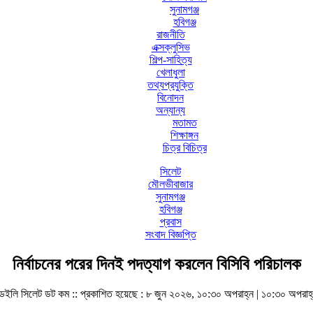
সুনামগঞ্জ
হবিগঞ্জ
রাজনীতি
এক্সক্লুসিভ
শিল্প-সাহিত্য
খেলাধুলা
তথ্যপ্রযুক্তি
বিনোদন
অন্যান্য
মতামত
শিক্ষাঙ্গন
চিত্র বিচিত্র
সিলেট
মৌলভীবাজার
সুনামগঞ্জ
হবিগঞ্জ
প্রবাস
সংবাদ বিজ্ঞপ্তি
নির্বাচনের পরের দিনই পদত্যাগ করলেন বিসিবি পরিচালক
েইলি সিলেট ডট কম ::
প্রকাশিত হয়েছে : ৮ জুন ২০২৬, ১০:৩০ অপরাহ্ন | ১০:৩০ অপরাহ