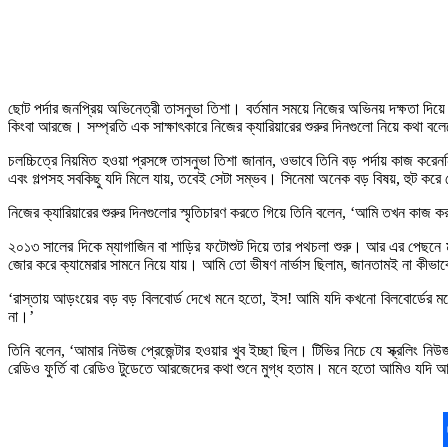
ছোট পর্দার জনপ্রিয় অভিনেত্রী তাসনুভা তিশা। বর্তমান সময়ে নিজের অভিনয় দক্ষতা দিয়
কিংবা আরজে। সম্প্রতি এক সাক্ষাৎকারে নিজের ক্যারিয়ারের শুরুর দিনগুলো নিয়ে কথা বল
চলচ্চিত্রে নিয়মিত হওয়া প্রসঙ্গে তাসনুভা তিশা জানান, ওভাবে তিনি বড় পর্দায় কাজ
এবং গল্পসহ সবকিছু যদি মিলে যায়, তবেই সেটা সম্ভব। সিনেমা অনেক বড় বিষয়, হুট কর
নিজের ক্যারিয়ারের শুরুর দিনগুলোর স্মৃতিচারণ করতে গিয়ে তিনি বলেন, ‘আমি তখন কাজ 
২০১৩ সালের দিকে ম্যাগাজিন বা শাড়ির ফটোশুট দিয়ে তার পথচলা শুরু। আর এর পেছনে
জোর করে ক্যামেরার সামনে নিয়ে যায়। আমি তো ভীষণ নার্ভাস ছিলাম, জানতামই না কীভা
‘রাস্তায় আড়ংয়ের বড় বড় বিলবোর্ড দেখে মনে হতো, ইস! আমি যদি কখনো বিলবোর্ডের ম
না।’
তিনি বলেন, ‘আমার নিউজ প্রেজেন্টার হওয়ার খুব ইচ্ছা ছিল। টিভির নিচে যে স্ক্রল
রেডিও ফুর্তি বা রেডিও টুডেতে আরজেদের কথা শুনে মুগ্ধ হতাম। মনে হতো আমিও যদি 