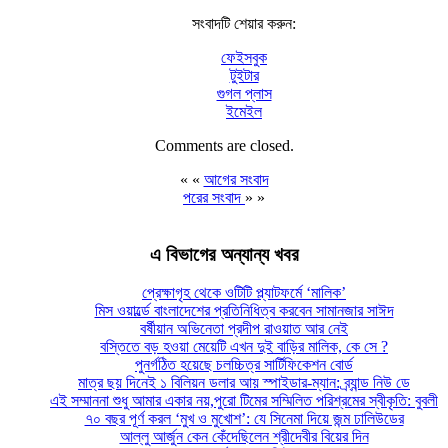
সংবাদটি শেয়ার করুন:
ফেইসবুক
টুইটার
গুগল প্লাস
ইমেইল
Comments are closed.
« «
আগের সংবাদ
পরের সংবাদ
» »
এ বিভাগের অন্যান্য খবর
প্রেক্ষাগৃহ থেকে ওটিটি প্ল্যাটফর্মে ‘মালিক’
মিস ওয়ার্ল্ডে বাংলাদেশের প্রতিনিধিত্ব করবেন সামানজার সাঈদ
বর্ষীয়ান অভিনেতা প্রদীপ রাওয়াত আর নেই
বস্তিতে বড় হওয়া মেয়েটি এখন দুই বাড়ির মালিক, কে সে ?
পুনর্গঠিত হয়েছে চলচ্চিত্র সার্টিফিকেশন বোর্ড
মাত্র ছয় দিনেই ১ বিলিয়ন ডলার আয় স্পাইডার-ম্যান: ব্র্যান্ড নিউ ডে
এই সম্মাননা শুধু আমার একার নয়,পুরো টিমের সম্মিলিত পরিশ্রমের স্বীকৃতি: বুবলী
৭০ বছর পূর্ণ করল ‘মুখ ও মুখোশ’: যে সিনেমা দিয়ে জন্ম ঢালিউডের
আল্লু আর্জুন কেন কেঁদেছিলেন শ্রীদেবীর বিয়ের দিন