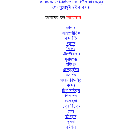
৭৯ বছরেও শোয়ার্জনেগারের ফিট থাকার রহস্য
ফের মুখোমুখি হৃতিক-কঙ্গনা
আমাদের যত
আয়োজন...
জাতীয়
আন্তর্জাতিক
রাজনীতি
প্রবাস
সিলেট
মৌলভীবাজার
সুনামগঞ্জ
হবিগঞ্জ
এক্সক্লুসিভ
মতামত
সংবাদ বিজ্ঞপ্তি
পর্যটন
শিল্প-সাহিত্য
শিক্ষাঙ্গন
খেলাধুলা
চিত্র বিচিত্র
ঢাকা
চট্টগ্রাম
খুলনা
বরিশাল