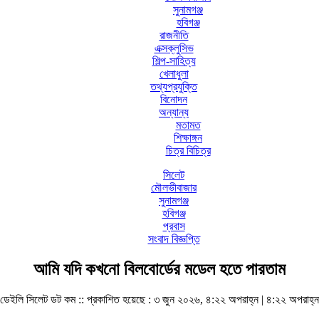
সুনামগঞ্জ
হবিগঞ্জ
রাজনীতি
এক্সক্লুসিভ
শিল্প-সাহিত্য
খেলাধুলা
তথ্যপ্রযুক্তি
বিনোদন
অন্যান্য
মতামত
শিক্ষাঙ্গন
চিত্র বিচিত্র
সিলেট
মৌলভীবাজার
সুনামগঞ্জ
হবিগঞ্জ
প্রবাস
সংবাদ বিজ্ঞপ্তি
আমি যদি কখনো বিলবোর্ডের মডেল হতে পারতাম
ডেইলি সিলেট ডট কম ::
প্রকাশিত হয়েছে : ৩ জুন ২০২৬, ৪:২২ অপরাহ্ন | ৪:২২ অপরাহ্ন