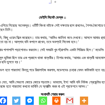
|
০
ডেইলি সিলেট ডেস্ক ::
ে এগিয়ে গিয়েছে অনেকদূর। ওটিটি কিংবা নাটকে সেই দক্ষতার ছাপ রাখলেও, শৈশব-কৈশোরে ত
েছেন তিনি।
 করেননি, কিছু ওয়েব ফিল্ম করেছেন। তার কথায়, ‘আমিও জানিনা কবে দেখবো। আসলে আমার প
ে তো হয় না। আল্লাহ যদি কপালে রাখেন, তবে অবশ্যই সিনেমা হবে।’
করার পাশাপাশি পড়াশোনাও করতাম। সেই সময়টা খুব স্ট্রাগলিং একটা পিরিয়ড ছিল।’ মডেলিং
 মূল ভূমিকা ছিল তার এক প্রবাসে থাকা বান্ধবীর। তিশার কথায়, ‘আমার এক বান্ধবী আ
বে ছবি তুলতে হয়।’
ডেল হতে পারতাম! কিন্তু পরে রিয়ালাইজ করলাম, মডেলদের চেহারা যেমন কাটাকাটা হতে
িং নিউজ যেত, আমি সেগুলো জোরে জোরে পড়তাম। ভাবতাম, ইস! আমি যদি নিউজ প্রেজেন্টার
আরজে হতে পারতাম! কখনো ভাবিনি যে অ্যাক্টিং করব বা এই প্রফেশনে আসব।’
সংবাদটি শেয়ার করুন