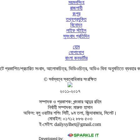
ময়মনসিংহ
রাজশাহী
রংপুর
তথ্যপ্রযুক্তি
বিনোদন
লাইফ স্টাইল
সুসংবাদ প্রতিদিন
হোম
যোগাযোগ
বাংলা কনভার্টার
ে প্রকাশিত/প্রচারিত সংবাদ, আলোকচিত্র, ভিডিওচিত্র, অডিও বিনা অনুমতিতে ব্যবহার 
© সর্বস্বত্ব স্বত্বাধিকার সংরক্ষিত
২০১১-২০১৭
সম্পাদক ও প্রকাশক: খন্দকার আব্দুর রহিম
নির্বাহী সম্পাদক: মারুফ হাসান
অফিস: ব্লু ওয়াটার শপিং সিটি, ৯ম তলা, জিন্দাবাজার, সিলেট।
মোবাইল: ০১৭১২ ৮৮৬ ৫০৩
ই-মেইল: dailysylhet@gmail.com
Developed by: