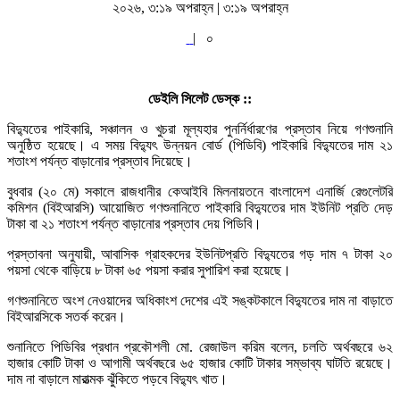
২০২৬, ৩:১৯ অপরাহ্ন | ৩:১৯ অপরাহ্ন
|
০
ডেইলি সিলেট ডেস্ক ::
বিদ্যুতের পাইকারি, সঞ্চালন ও খুচরা মূল্যহার পুনর্নির্ধারণের প্রস্তাব নিয়ে গণশুনানি
অনুষ্ঠিত হয়েছে। এ সময় বিদ্যুৎ উন্নয়ন বোর্ড (পিডিবি) পাইকারি বিদ্যুতের দাম ২১
শতাংশ পর্যন্ত বাড়ানোর প্রস্তাব দিয়েছে।
বুধবার (২০ মে) সকালে রাজধানীর কেআইবি মিলনায়তনে বাংলাদেশ এনার্জি রেগুলেটরি
কমিশন (বিইআরসি) আয়োজিত গণশুনানিতে পাইকারি বিদ্যুতের দাম ইউনিট প্রতি দেড়
টাকা বা ২১ শতাংশ পর্যন্ত বাড়ানোর প্রস্তাব দেয় পিডিবি।
প্রস্তাবনা অনুযায়ী, আবাসিক গ্রাহকদের ইউনিটপ্রতি বিদ্যুতের গড় দাম ৭ টাকা ২০
পয়সা থেকে বাড়িয়ে ৮ টাকা ৬৫ পয়সা করার সুপারিশ করা হয়েছে।
গণশুনানিতে অংশ নেওয়াদের অধিকাংশ দেশের এই সঙ্কটকালে বিদ্যুতের দাম না বাড়াতে
বিইআরসিকে সতর্ক করেন।
শুনানিতে পিডিবির প্রধান প্রকৌশলী মো. রেজাউল করিম বলেন, চলতি অর্থবছরে ৬২
হাজার কোটি টাকা ও আগামী অর্থবছরে ৬৫ হাজার কোটি টাকার সম্ভাব্য ঘাটতি রয়েছে।
দাম না বাড়ালে মারাত্মক ঝুঁকিতে পড়বে বিদ্যুৎ খাত।