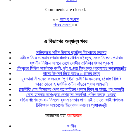
Comments are closed.
« «
আগের সংবাদ
পরের সংবাদ
» »
এ বিভাগের অন্যান্য খবর
মানিকগঞ্জে শহীদ মিনারে ঝুলছিল কিশোরের মরদেহ
স্ত্রীকে নিয়ে ভাসমান পেয়ারাবাজারে মার্কিন রাষ্ট্রদূত, স্বাদ নিলেন পেয়ারার
স্থানীয় নির্বাচন সামনে রেখে ভোটার তালিকার খসড়া প্রকাশ
চাঁদপুরের সিভিল সার্জনকে বদলি, দুই ঘণ্টায় সিদ্ধান্ত প্রত্যাহার স্বাস্থ্যমন্ত্রীর
হামের উপসর্গ নিয়ে আরও ৬ জনের মৃত্যু
চুয়াডাঙ্গা সীমান্তে ৩ জনকে ‘পুশ ইন’ চেষ্টা বিএসএফের, ঠেকাল বিজিবি
ভারত থেকে ২ দশমিক ৩ টন কাঁদুনে গ্যাস আমদানি
রাজনীতি যেন নিজেদের পেশাগত দায়িত্ব পালনে বিঘ্ন না ঘটায়: প্রধানমন্ত্রী
বোমা হামলার আশঙ্কায় দেশজুড়ে সতর্কতা, পুলিশ বলছে ‘গুজব’
বাড়ির পাশের ডোবায় মিললো যুবদল নেতার লাশ, দুই চাচাতো ভাই পলাতক
চিকিৎসক সমাবেশের উদ্বোধন করলেন প্রধানমন্ত্রী
আমাদের যত
আয়োজন...
জাতীয়