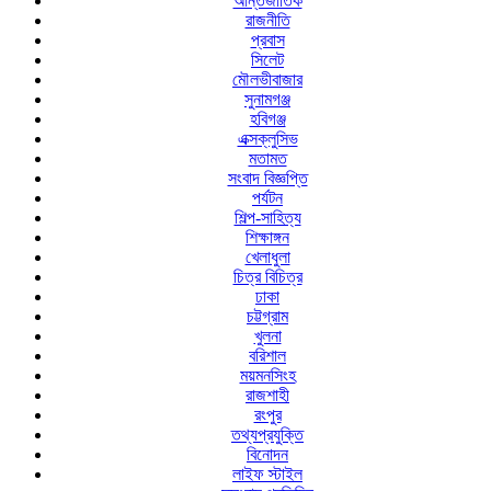
আন্তর্জাতিক
রাজনীতি
প্রবাস
সিলেট
মৌলভীবাজার
সুনামগঞ্জ
হবিগঞ্জ
এক্সক্লুসিভ
মতামত
সংবাদ বিজ্ঞপ্তি
পর্যটন
শিল্প-সাহিত্য
শিক্ষাঙ্গন
খেলাধুলা
চিত্র বিচিত্র
ঢাকা
চট্টগ্রাম
খুলনা
বরিশাল
ময়মনসিংহ
রাজশাহী
রংপুর
তথ্যপ্রযুক্তি
বিনোদন
লাইফ স্টাইল