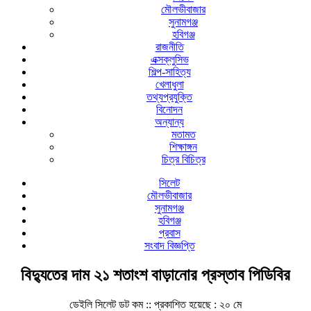
মৌলভীবাজার
সুনামগঞ্জ
হবিগঞ্জ
রাজনীতি
এক্সক্লুসিভ
শিল্প-সাহিত্য
খেলাধুলা
তথ্যপ্রযুক্তি
বিনোদন
অন্যান্য
মতামত
শিক্ষাঙ্গন
চিত্র বিচিত্র
সিলেট
মৌলভীবাজার
সুনামগঞ্জ
হবিগঞ্জ
প্রবাস
সংবাদ বিজ্ঞপ্তি
বিদ্যুতের দাম ২১ শতাংশ বাড়ানোর প্রস্তাব পিডিবির
ডেইলি সিলেট ডট কম ::
প্রকাশিত হয়েছে : ২০ মে