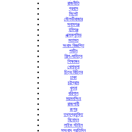
রাজনীতি
প্রবাস
সিলেট
মৌলভীবাজার
সুনামগঞ্জ
হবিগঞ্জ
এক্সক্লুসিভ
মতামত
সংবাদ বিজ্ঞপ্তি
পর্যটন
শিল্প-সাহিত্য
শিক্ষাঙ্গন
খেলাধুলা
চিত্র বিচিত্র
ঢাকা
চট্টগ্রাম
খুলনা
বরিশাল
ময়মনসিংহ
রাজশাহী
রংপুর
তথ্যপ্রযুক্তি
বিনোদন
লাইফ স্টাইল
সুসংবাদ প্রতিদিন