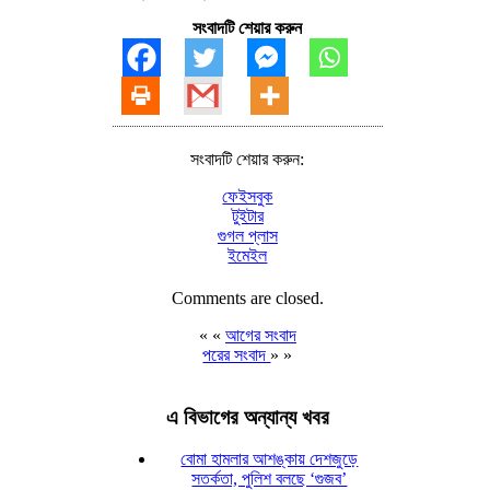
সংবাদটি শেয়ার করুন
সংবাদটি শেয়ার করুন:
ফেইসবুক
টুইটার
গুগল প্লাস
ইমেইল
Comments are closed.
« «
আগের সংবাদ
পরের সংবাদ
» »
এ বিভাগের অন্যান্য খবর
বোমা হামলার আশঙ্কায় দেশজুড়ে
সতর্কতা, পুলিশ বলছে ‘গুজব’