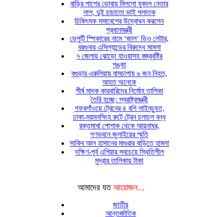
বাড়ির পাশের ডোবায় মিললো যুবদল নেতার
লাশ, দুই চাচাতো ভাই পলাতক
চিকিৎসক সমাবেশের উদ্বোধন করলেন
প্রধানমন্ত্রী
ডেপুটি স্পিকারের নামে ‘জাল’ ডিও লেটার,
বরগুনার এসিল্যান্ডের বিরুদ্ধে মামলা
৭ জেলায় ঝোড়ো হাওয়াসহ বজ্রবৃষ্টির
শঙ্কা
বগুড়ার এরুলিয়ায় বাসচাপায় ৬ জন নিহত,
আহত অনেকে
শীর্ষ মাদক কারবারিদের নির্মোহ তালিকা
তৈরি হচ্ছে: স্বরাষ্ট্রমন্ত্রী
গফরগাঁওয়ে ট্রেনের ৪ বগি লাইনচ্যুত,
ঢাকা-ময়মনসিংহ রুটে ট্রেন চলাচল বন্ধ
রক্তমাখা পোশাক থেকে আয়নাঘর,
গণভবনে জুলাইয়ের স্মৃতি
সাকিব আল হাসানের মাগুরার বাড়িতে হামলা
দক্ষিণ-পূর্ব এশিয়ার সবচেয়ে স্থিতিশীল
মুদ্রার তালিকায় টাকা
আমাদের যত
আয়োজন...
জাতীয়
আন্তর্জাতিক