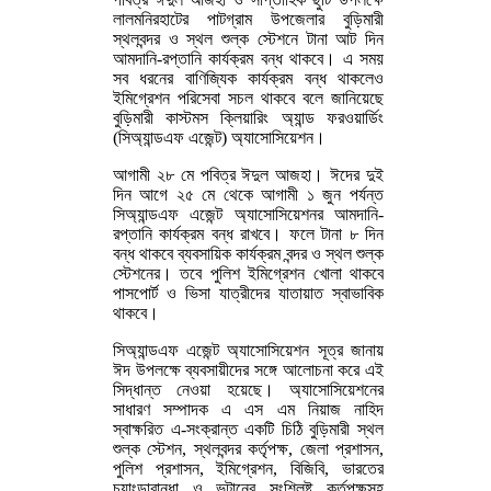
লালমনিরহাটের পাটগ্রাম উপজেলার বুড়িমারী
স্থলবন্দর ও স্থল শুল্ক স্টেশনে টানা আট দিন
আমদানি-রপ্তানি কার্যক্রম বন্ধ থাকবে। এ সময়
সব ধরনের বাণিজ্যিক কার্যক্রম বন্ধ থাকলেও
ইমিগ্রেশন পরিসেবা সচল থাকবে বলে জানিয়েছে
বুড়িমারী কাস্টমস ক্লিয়ারিং অ্যান্ড ফরওয়ার্ডিং
(সিঅ্যান্ডএফ এজেন্ট) অ্যাসোসিয়েশন।
আগামী ২৮ মে পবিত্র ঈদুল আজহা। ঈদের দুই
দিন আগে ২৫ মে থেকে আগামী ১ জুন পর্যন্ত
সিঅ্যান্ডএফ এজেন্ট অ্যাসোসিয়েশনর আমদানি-
রপ্তানি কার্যক্রম বন্ধ রাখবে। ফলে টানা ৮ দিন
বন্ধ থাকবে ব্যবসায়িক কার্যক্রম বন্দর ও স্থল শুল্ক
স্টেশনের। তবে পুলিশ ইমিগ্রেশন খোলা থাকবে
পাসপোর্ট ও ভিসা যাত্রীদের যাতায়াত স্বাভাবিক
থাকবে।
সিঅ্যান্ডএফ এজেন্ট অ্যাসোসিয়েশন সূত্র জানায়
ঈদ উপলক্ষে ব্যবসায়ীদের সঙ্গে আলোচনা করে এই
সিদ্ধান্ত নেওয়া হয়েছে। অ্যাসোসিয়েশনের
সাধারণ সম্পাদক এ এস এম নিয়াজ নাহিদ
স্বাক্ষরিত এ-সংক্রান্ত একটি চিঠি বুড়িমারী স্থল
শুল্ক স্টেশন, স্থলবন্দর কর্তৃপক্ষ, জেলা প্রশাসন,
পুলিশ প্রশাসন, ইমিগ্রেশন, বিজিবি, ভারতের
চ্যাংড়াবান্ধা ও ভুটানের সংশ্লিষ্ট কর্তৃপক্ষসহ