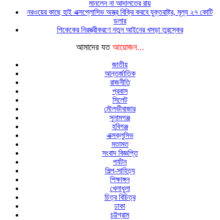
মানলেন না আদালতের রায়
নরওয়ের কাছে হাই এক্সপ্লোসিভ অস্ত্র বিক্রি করবে যুক্তরাষ্ট্র, মূল্য ২৭ কোটি
ডলার
পিকেকের নিরস্ত্রীকরণে নতুন আইনের খসড়া তুরস্কের
আমাদের যত
আয়োজন...
জাতীয়
আন্তর্জাতিক
রাজনীতি
প্রবাস
সিলেট
মৌলভীবাজার
সুনামগঞ্জ
হবিগঞ্জ
এক্সক্লুসিভ
মতামত
সংবাদ বিজ্ঞপ্তি
পর্যটন
শিল্প-সাহিত্য
শিক্ষাঙ্গন
খেলাধুলা
চিত্র বিচিত্র
ঢাকা
চট্টগ্রাম