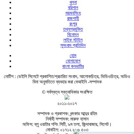
খুলনা
বরিশাল
ময়মনসিংহ
রাজশাহী
রংপুর
তথ্যপ্রযুক্তি
বিনোদন
লাইফ স্টাইল
সুসংবাদ প্রতিদিন
হোম
যোগাযোগ
বাংলা কনভার্টার
নোটিশ :
ডেইলি সিলেটে প্রকাশিত/প্রচারিত সংবাদ, আলোকচিত্র, ভিডিওচিত্র, অডিও
বিনা অনুমতিতে ব্যবহার করা বেআইনি -সম্পাদক
© সর্বস্বত্ব স্বত্বাধিকার সংরক্ষিত
২০১১-২০১৭
সম্পাদক ও প্রকাশক: খন্দকার আব্দুর রহিম
নির্বাহী সম্পাদক: মারুফ হাসান
অফিস: ব্লু ওয়াটার শপিং সিটি, ৯ম তলা, জিন্দাবাজার, সিলেট।
মোবাইল: ০১৭১২ ৮৮৬ ৫০৩