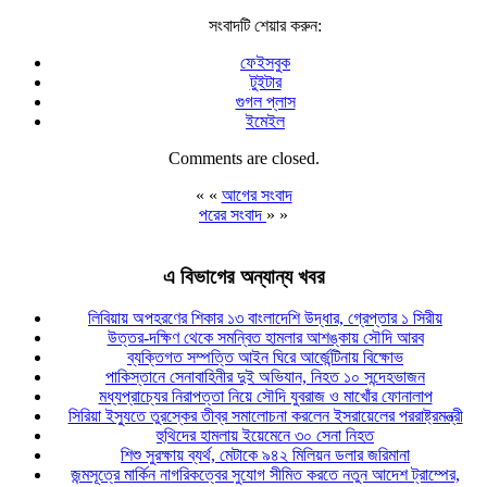
সংবাদটি শেয়ার করুন:
ফেইসবুক
টুইটার
গুগল প্লাস
ইমেইল
Comments are closed.
« «
আগের সংবাদ
পরের সংবাদ
» »
এ বিভাগের অন্যান্য খবর
লিবিয়ায় অপহরণের শিকার ১৩ বাংলাদেশি উদ্ধার, গ্রেপ্তার ১ সিরীয়
উত্তর-দক্ষিণ থেকে সমন্বিত হামলার আশঙ্কায় সৌদি আরব
ব্যক্তিগত সম্পত্তি আইন ঘিরে আর্জেন্টিনায় বিক্ষোভ
পাকিস্তানে সেনাবাহিনীর দুই অভিযান, নিহত ১০ সন্দেহভাজন
মধ্যপ্রাচ্যের নিরাপত্তা নিয়ে সৌদি যুবরাজ ও মাখোঁর ফোনালাপ
সিরিয়া ইস্যুতে তুরস্কের তীব্র সমালোচনা করলেন ইসরায়েলের পররাষ্ট্রমন্ত্রী
হুথিদের হামলায় ইয়েমেনে ৩০ সেনা নিহত
শিশু সুরক্ষায় ব্যর্থ, মেটাকে ৯৪২ মিলিয়ন ডলার জরিমানা
জন্মসূত্রে মার্কিন নাগরিকত্বের সুযোগ সীমিত করতে নতুন আদেশ ট্রাম্পের,