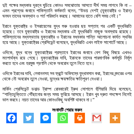
দুই পক্ষের মধ্যকার দূরত্ব ঘুচিয়ে কোনও সমঝোতায় আসতে দীর্ঘ সময় লাগবে কি না –
এমন প্রশ্নের জবাবে পাকিস্তানি কর্মকর্তা বলেন, “উভয় দেশই (যুক্তরাষ্ট্র ও ইরান)
ঘনঘন তাদের অবস্থান ও শর্ত পরিবর্তন করছে। আমাদের হাতে বেশি সময় নেই।”
ইরানে যুক্তরাষ্ট্র ও ইসরায়েলের যুদ্ধ শুরু হওয়ার ছয় সপ্তাহ পর একটি যুদ্ধবিরতি
হয়েছে। তবে যুক্তরাষ্ট্র ও ইরানের মধ্যকার এই যুদ্ধবিরতি নাজুক অবস্থায় রয়েছে।
পাকিস্তানের মধ্যস্থতায় যুক্তরাষ্ট্র ও ইরানের মধ্যকার শান্তি আলোচনা কার্যত স্থবির
হয়ে আছে। যুক্তরাষ্ট্রের প্রেসিডেন্ট বলেছেন, যুদ্ধবিরতি এখন লাইফ সাপোর্টে আছে।
ওদিকে, যুদ্ধ বন্ধে যুক্তরাষ্ট্রের প্রস্তাবে ইরানের জবাবে বেশ কিছু বিষয়ে এখনও
মতপার্থক্য রয়ে গেছে। যুক্তরাষ্ট্রের দাবি, ইরানকে তাদের পারমাণবিক কর্মসূচি নির্মূল
করতে হবে এবং হরমুজ প্রণালি থেকে অবরোধ তুলে নিতে হবে।
ওদিকে ইরানের দাবি, লেবাননসহ সব ফ্রন্টে অবিলম্বে যুদ্ধাবসান করা, ইরানের বন্দরের ওপর
থেকে নৌ অবরোধ তুলে নেওয়া, যুদ্ধের ক্ষয়ক্ষতির ক্ষতিপূরণ দেওয়া।
মার্কিন প্রেসিডেন্ট ডনাল্ড ট্রাম্প রোববারেই ট্রুথ সোশালে হুঁশিয়ারি দিয়ে বলেছেন,
“শান্তিচুক্তিতে পৌঁছানোর জন্য সময় ফুরিয়ে আসছে। ইরান খুব দ্রুত পদক্ষেপ নিলেই
ভাল করবে। নয়ত তাদের আর কোনওকিছু অবশিষ্ট থাকবে না।”
সংবাদটি শেয়ার করুন