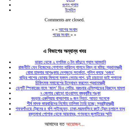
গুগল প্লাস
ইমেইল
Comments are closed.
« «
আগের সংবাদ
পরের সংবাদ
» »
এ বিভাগের অন্যান্য খবর
ভারত থেকে ২ দশমিক ৩ টন কাঁদুনে গ্যাস আমদানি
রাজনীতি যেন নিজেদের পেশাগত দায়িত্ব পালনে বিঘ্ন না ঘটায়: প্রধানমন্ত্রী
বোমা হামলার আশঙ্কায় দেশজুড়ে সতর্কতা, পুলিশ বলছে ‘গুজব’
বাড়ির পাশের ডোবায় মিললো যুবদল নেতার লাশ, দুই চাচাতো ভাই পলাতক
চিকিৎসক সমাবেশের উদ্বোধন করলেন প্রধানমন্ত্রী
ডেপুটি স্পিকারের নামে ‘জাল’ ডিও লেটার, বরগুনার এসিল্যান্ডের বিরুদ্ধে মামলা
৭ জেলায় ঝোড়ো হাওয়াসহ বজ্রবৃষ্টির শঙ্কা
বগুড়ার এরুলিয়ায় বাসচাপায় ৬ জন নিহত, আহত অনেকে
শীর্ষ মাদক কারবারিদের নির্মোহ তালিকা তৈরি হচ্ছে: স্বরাষ্ট্রমন্ত্রী
গফরগাঁওয়ে ট্রেনের ৪ বগি লাইনচ্যুত, ঢাকা-ময়মনসিংহ রুটে ট্রেন চলাচল বন্ধ
রক্তমাখা পোশাক থেকে আয়নাঘর, গণভবনে জুলাইয়ের স্মৃতি
আমাদের যত
আয়োজন...