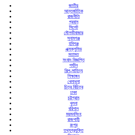
জাতীয়
আন্তর্জাতিক
রাজনীতি
প্রবাস
সিলেট
মৌলভীবাজার
সুনামগঞ্জ
হবিগঞ্জ
এক্সক্লুসিভ
মতামত
সংবাদ বিজ্ঞপ্তি
পর্যটন
শিল্প-সাহিত্য
শিক্ষাঙ্গন
খেলাধুলা
চিত্র বিচিত্র
ঢাকা
চট্টগ্রাম
খুলনা
বরিশাল
ময়মনসিংহ
রাজশাহী
রংপুর
তথ্যপ্রযুক্তি