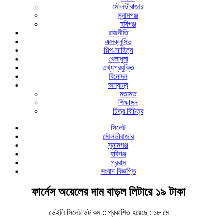
মৌলভীবাজার
সুনামগঞ্জ
হবিগঞ্জ
রাজনীতি
এক্সক্লুসিভ
শিল্প-সাহিত্য
খেলাধুলা
তথ্যপ্রযুক্তি
বিনোদন
অন্যান্য
মতামত
শিক্ষাঙ্গন
চিত্র বিচিত্র
সিলেট
মৌলভীবাজার
সুনামগঞ্জ
হবিগঞ্জ
প্রবাস
সংবাদ বিজ্ঞপ্তি
ফার্নেস অয়েলের দাম বাড়ল লিটারে ১৯ টাকা
ডেইলি সিলেট ডট কম ::
প্রকাশিত হয়েছে : ১৮ মে