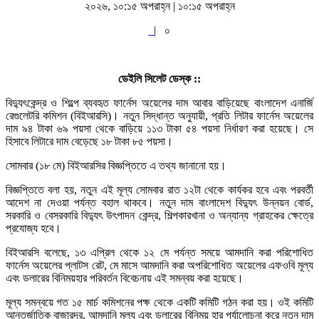
২০২৬, ১০:১৫ অপরাহ্ন | ১০:১৫ অপরাহ্ন
|
০
ডেইলি সিলেট ডেস্ক ::
বিদ্যুৎকেন্দ্র ও শিল্পে ব্যবহৃত ফার্নেস অয়েলের দাম আবার বাড়িয়েছে বাংলাদেশ এনার্জি
রেগুলেটরি কমিশন (বিইআরসি)। নতুন সিদ্ধান্ত অনুযায়ী, প্রতি লিটার ফার্নেস অয়েলের
দাম ৯৪ টাকা ৬৯ পয়সা থেকে বাড়িয়ে ১১৩ টাকা ৫৪ পয়সা নির্ধারণ করা হয়েছে। সে
হিসাবে লিটারে দাম বেড়েছে ১৮ টাকা ৮৫ পয়সা।
সোমবার (১৮ মে) বিইআরসির বিজ্ঞপ্তিতে এ তথ্য জানানো হয়।
বিজ্ঞপ্তিতে বলা হয়, নতুন এই মূল্য সোমবার রাত ১২টা থেকে কার্যকর হবে এবং পরবর্তী
আদেশ না দেওয়া পর্যন্ত বহাল থাকবে। নতুন দাম বাংলাদেশ বিদ্যুৎ উন্নয়ন বোর্ড,
সরকারি ও বেসরকারি বিদ্যুৎ উৎপাদন কেন্দ্র, শিল্পকারখানা ও অন্যান্য গ্রাহকের ক্ষেত্রে
প্রযোজ্য হবে।
বিইআরসি বলেছে, ১৩ এপ্রিল থেকে ১২ মে পর্যন্ত সময়ে আমদানি করা পরিশোধিত
ফার্নেস অয়েলের প্লাটস রেট, মে মাসে আমদানি করা অপরিশোধিত অয়েলের এফওবি মূল্য
এবং ডলারের বিনিময়হার পরিবর্তন বিবেচনায় এই সমন্বয় করা হয়েছে।
মূল্য সমন্বয়ে গত ১৫ মার্চ কমিশনের পক্ষ থেকে একটি কমিটি গঠন করা হয়। ওই কমিটি
আন্তর্জাতিক বাজারদর, আমদানি মূল্য এবং ডলারের বিনিময় হার পর্যালোচনা করে নতুন দাম