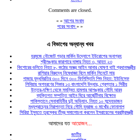
Comments are closed.
« «
আগের সংবাদ
পরের সংবাদ
» »
এ বিভাগের অন্যান্য খবর
হরমুজে নৌজোট গড়ার মার্কিন উদ্যোগে ইউরোপের অনাগ্রহ
শ্রীলঙ্কার কারাগারে দাঙ্গায় নিহত ৩, আহত ২৩
কিশোরের গুলিতে নিহত ৮, কঠোর অস্ত্র আইন আনার ঘোষণা থাই প্রধানমন্ত্রীর
রাশিয়ার বিরুদ্ধে নিষেধাজ্ঞা বিলে মার্কিন সিনেটে সায়
গাজায় যুদ্ধবিরতির ৩০০ দিনে ৩০০ ফিলিস্তিনি শিশু নিহত: ইউনিসেফ
লিবিয়ায় অপহরণের শিকার ১৩ বাংলাদেশি উদ্ধার, গ্রেপ্তার ১ সিরীয়
উত্তর-দক্ষিণ থেকে সমন্বিত হামলার আশঙ্কায় সৌদি আরব
ব্যক্তিগত সম্পত্তি আইন ঘিরে আর্জেন্টিনায় বিক্ষোভ
পাকিস্তানে সেনাবাহিনীর দুই অভিযান, নিহত ১০ সন্দেহভাজন
মধ্যপ্রাচ্যের নিরাপত্তা নিয়ে সৌদি যুবরাজ ও মাখোঁর ফোনালাপ
সিরিয়া ইস্যুতে তুরস্কের তীব্র সমালোচনা করলেন ইসরায়েলের পররাষ্ট্রমন্ত্রী
আমাদের যত
আয়োজন...
জাতীয়