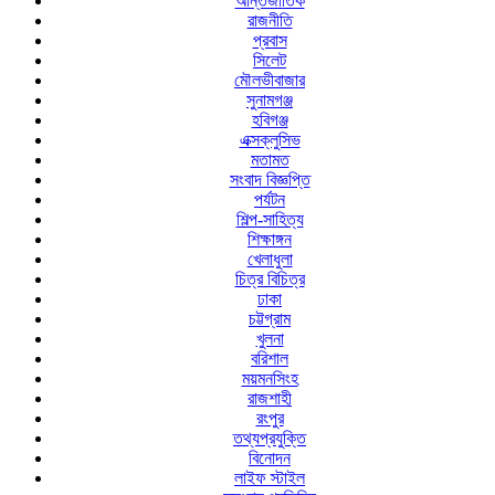
আন্তর্জাতিক
রাজনীতি
প্রবাস
সিলেট
মৌলভীবাজার
সুনামগঞ্জ
হবিগঞ্জ
এক্সক্লুসিভ
মতামত
সংবাদ বিজ্ঞপ্তি
পর্যটন
শিল্প-সাহিত্য
শিক্ষাঙ্গন
খেলাধুলা
চিত্র বিচিত্র
ঢাকা
চট্টগ্রাম
খুলনা
বরিশাল
ময়মনসিংহ
রাজশাহী
রংপুর
তথ্যপ্রযুক্তি
বিনোদন
লাইফ স্টাইল