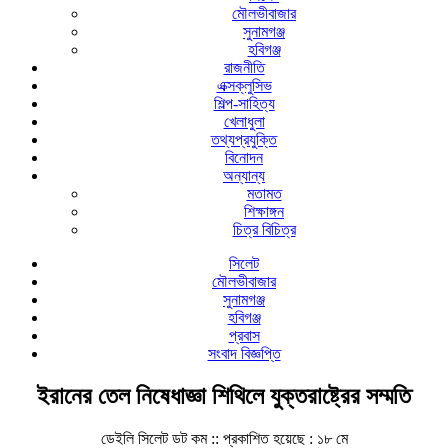
মৌলভীবাজার
সুনামগঞ্জ
হবিগঞ্জ
রাজনীতি
এক্সক্লুসিভ
শিল্প-সাহিত্য
খেলাধুলা
তথ্যপ্রযুক্তি
বিনোদন
অন্যান্য
মতামত
শিক্ষাঙ্গন
চিত্র বিচিত্র
সিলেট
মৌলভীবাজার
সুনামগঞ্জ
হবিগঞ্জ
প্রবাস
সংবাদ বিজ্ঞপ্তি
ইরানের তেল নিষেধাজ্ঞা শিথিলে যুক্তরাষ্ট্রের সম্মতি
ডেইলি সিলেট ডট কম ::
প্রকাশিত হয়েছে : ১৮ মে