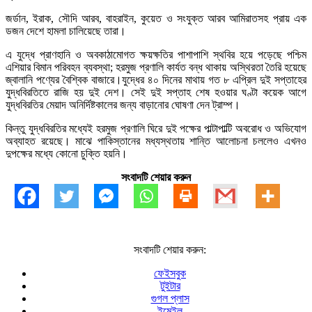
জর্ডান, ইরাক, সৌদি আরব, বাহরাইন, কুয়েত ও সংযুক্ত আরব আমিরাতসহ প্রায় এক
ডজন দেশে হামলা চালিয়েছে তারা।
এ যুদ্ধে প্রাণহানি ও অবকাঠামোগত ক্ষয়ক্ষতির পাশাপাশি স্থবির হয়ে পড়েছে পশ্চিম
এশিয়ার বিমান পরিবহন ব্যবস্থা; হরমুজ প্রণালি কার্যত বন্ধ থাকায় অস্থিরতা তৈরি হয়েছে
জ্বালানি পণ্যের বৈশ্বিক বাজারে।যুদ্ধের ৪০ দিনের মাথায় গত ৮ এপ্রিল দুই সপ্তাহের
যুদ্ধবিরতিতে রাজি হয় দুই দেশ। সেই দুই সপ্তাহ শেষ হওয়ার ঘণ্টা কয়েক আগে
যুদ্ধবিরতির মেয়াদ অনির্দিষ্টকালের জন্য বাড়ানোর ঘোষণা দেন ট্রাম্প।
কিন্তু যুদ্ধবিরতির মধ্যেই হরমুজ প্রণালি ঘিরে দুই পক্ষের পাল্টাপাল্টি অবরোধ ও অভিযোগ
অব্যাহত রয়েছে। মাঝে পাকিস্তানের মধ্যস্থতায় শান্তি আলোচনা চললেও এখনও
দুপক্ষের মধ্যে কোনো চুক্তি হয়নি।
সংবাদটি শেয়ার করুন
সংবাদটি শেয়ার করুন:
ফেইসবুক
টুইটার
গুগল প্লাস
ইমেইল