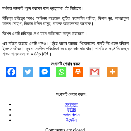
দর্শকরা নাটকটি পছন্দ করবেন বলে প্রত্যাশা এই নির্মাতার।
বিভিন্ন চরিত্রে আরও অভিনয় করেছেন তুটিয়া ইয়াসমিন পাপিয়া, ডিকন নূর, আশরাফুল
আলম সোহাগ, নিজাম উদ্দিন তামুর, ফারুক আহমেদসহ অনেকে।
বিশেষ একটি চরিত্রে দেখা যাবে অভিনেতা আবুল হায়াতকে।
এই নাটকে রয়েছে একটি গানও। ‘ছুঁয়ে থাকো আমায়’ শিরোনামের গানটি লিখেছেন রবিউল
ইসলাম জীবন। সুর ও সংগীত পরিচালনা করেছেন কাওসার খান। গানটিতে কণ্ঠ দিয়েছেন
শাওন গানওয়ালা ও অবন্তি সিথি।
সংবাদটি শেয়ার করুন
সংবাদটি শেয়ার করুন:
ফেইসবুক
টুইটার
গুগল প্লাস
ইমেইল
Comments are closed.