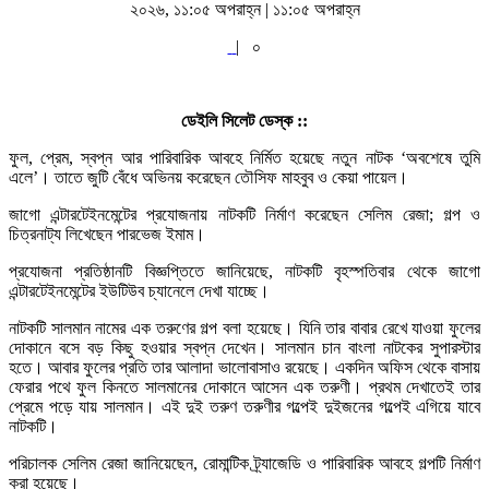
২০২৬, ১১:০৫ অপরাহ্ন | ১১:০৫ অপরাহ্ন
|
০
ডেইলি সিলেট ডেস্ক ::
ফুল, প্রেম, স্বপ্ন আর পারিবারিক আবহে নির্মিত হয়েছে নতুন নাটক ‘অবশেষে তুমি
এলে’। তাতে জুটি বেঁধে অভিনয় করেছেন তৌসিফ মাহবুব ও কেয়া পায়েল।
জাগো এন্টারটেইনমেন্টের প্রযোজনায় নাটকটি নির্মাণ করেছেন সেলিম রেজা; গল্প ও
চিত্রনাট্য লিখেছেন পারভেজ ইমাম।
প্রযোজনা প্রতিষ্ঠানটি বিজ্ঞপ্তিতে জানিয়েছে, নাটকটি বৃহস্পতিবার থেকে জাগো
এন্টারটেইনমেন্টের ইউটিউব চ্যানেলে দেখা যাচ্ছে।
নাটকটি সালমান নামের এক তরুণের গল্প বলা হয়েছে। যিনি তার বাবার রেখে যাওয়া ফুলের
দোকানে বসে বড় কিছু হওয়ার স্বপ্ন দেখেন। সালমান চান বাংলা নাটকের সুপারস্টার
হতে। আবার ফুলের প্রতি তার আলাদা ভালোবাসাও রয়েছে। একদিন অফিস থেকে বাসায়
ফেরার পথে ফুল কিনতে সালমানের দোকানে আসেন এক তরুণী। প্রথম দেখাতেই তার
প্রেমে পড়ে যায় সালমান। এই দুই তরুণ তরুণীর গল্পেই দুইজনের গল্পেই এগিয়ে যাবে
নাটকটি।
পরিচালক সেলিম রেজা জানিয়েছেন, রোমান্টিক ট্র্যাজেডি ও পারিবারিক আবহে গল্পটি নির্মাণ
করা হয়েছে।