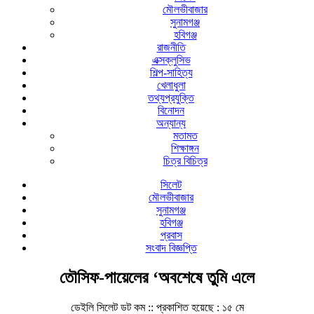
মৌলভীবাজার
সুনামগঞ্জ
হবিগঞ্জ
রাজনীতি
এক্সক্লুসিভ
শিল্প-সাহিত্য
খেলাধুলা
তথ্যপ্রযুক্তি
বিনোদন
অন্যান্য
মতামত
শিক্ষাঙ্গন
চিত্র বিচিত্র
সিলেট
মৌলভীবাজার
সুনামগঞ্জ
হবিগঞ্জ
প্রবাস
সংবাদ বিজ্ঞপ্তি
তৌসিফ-পায়েলের ‘অবশেষে তুমি এলে
ডেইলি সিলেট ডট কম ::
প্রকাশিত হয়েছে : ১৫ মে