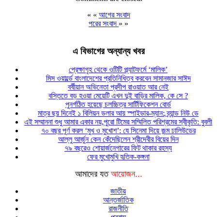
« «
আগের সংবাদ
পরের সংবাদ
» »
এ বিভাগের অন্যান্য খবর
প্রেক্ষাগৃহ থেকে ওটিটি প্ল্যাটফর্মে ‘মালিক’
মিস ওয়ার্ল্ডে বাংলাদেশের প্রতিনিধিত্ব করবেন সামানজার সাঈদ
বর্ষীয়ান অভিনেতা প্রদীপ রাওয়াত আর নেই
বস্তিতে বড় হওয়া মেয়েটি এখন দুই বাড়ির মালিক, কে সে ?
পুনর্গঠিত হয়েছে চলচ্চিত্র সার্টিফিকেশন বোর্ড
মাত্র ছয় দিনেই ১ বিলিয়ন ডলার আয় স্পাইডার-ম্যান: ব্র্যান্ড নিউ ডে
এই সম্মাননা শুধু আমার একার নয়,পুরো টিমের সম্মিলিত পরিশ্রমের স্বীকৃতি: বুবলী
৭০ বছর পূর্ণ করল ‘মুখ ও মুখোশ’: যে সিনেমা দিয়ে জন্ম ঢালিউডের
আল্লু আর্জুন কেন কেঁদেছিলেন শ্রীদেবীর বিয়ের দিন
৭৯ বছরেও শোয়ার্জনেগারের ফিট থাকার রহস্য
ফের মুখোমুখি হৃতিক-কঙ্গনা
আমাদের যত
আয়োজন...
জাতীয়
আন্তর্জাতিক
রাজনীতি