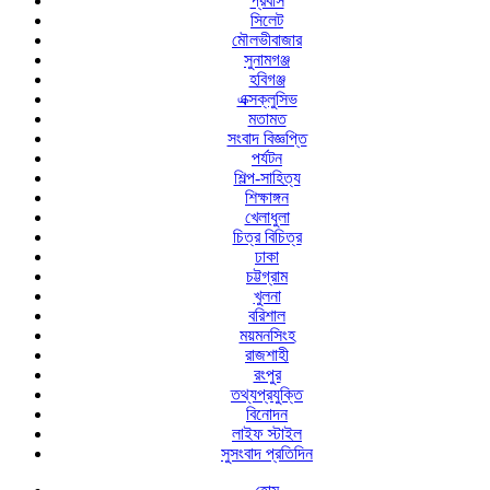
প্রবাস
সিলেট
মৌলভীবাজার
সুনামগঞ্জ
হবিগঞ্জ
এক্সক্লুসিভ
মতামত
সংবাদ বিজ্ঞপ্তি
পর্যটন
শিল্প-সাহিত্য
শিক্ষাঙ্গন
খেলাধুলা
চিত্র বিচিত্র
ঢাকা
চট্টগ্রাম
খুলনা
বরিশাল
ময়মনসিংহ
রাজশাহী
রংপুর
তথ্যপ্রযুক্তি
বিনোদন
লাইফ স্টাইল
সুসংবাদ প্রতিদিন