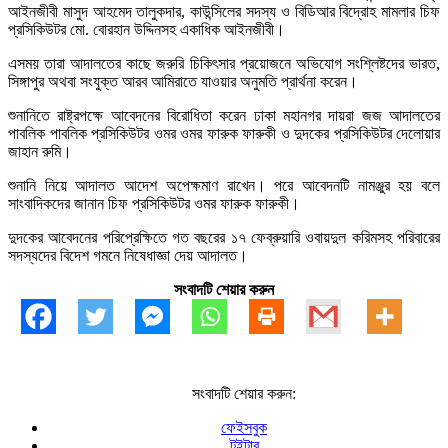
আইনজীবী মাসুদ আহমেদ তালুকদার, কাউন্সিলের সদস্য ও বিডিআর বিদ্রোহ মামলার চিফ
প্রসিকিউটর মো. বোরহান উদ্দিনসহ একাধিক আইনজীবী।
এসময় তারা আদালতের কাছে জরুরি চিকিৎসার প্রয়োজনে অভিযোগ সংশ্লিষ্টদের ভারত,
সিঙ্গাপুর অথবা সংযুক্ত আরব আমিরাতে যাওয়ার অনুমতি প্রার্থনা করেন।
শুনানিতে রাষ্ট্রপক্ষে আবেদনের বিরোধিতা করেন ঢাকা মহানগর দায়রা জজ আদালতের
পাবলিক পাবলিক প্রসিকিউটর ওমর ওমর ফারুক ফারুকী ও দুদকের প্রসিকিউটর দেলোয়ার
জাহান রুমি।
শুনানি নিয়ে আদালত আদেশ অপেক্ষমাণ রাখেন। পরে আবেদনটি নামঞ্জুর হয় বলে
সাংবাদিকদের জানান চিফ প্রসিকিউটর ওমর ফারুক ফারুকী।
দুদকের আবেদনের পরিপ্রেক্ষিতে গত বছরের ১৭ ফেব্রুয়ারি ওবায়দুল করিমসহ পরিবারের
সদস্যদের বিদেশ গমনে নিষেধাজ্ঞা দেয় আদালত।
সংবাদটি শেয়ার করুন
সংবাদটি শেয়ার করুন:
ফেইসবুক
টুইটার