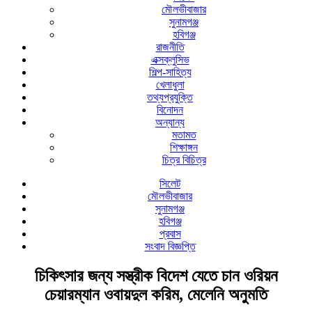
মৌলভীবাজার
সুনামগঞ্জ
হবিগঞ্জ
রাজনীতি
এক্সক্লুসিভ
শিল্প-সাহিত্য
খেলাধুলা
তথ্যপ্রযুক্তি
বিনোদন
অন্যান্য
মতামত
শিক্ষাঙ্গন
চিত্র বিচিত্র
সিলেট
মৌলভীবাজার
সুনামগঞ্জ
হবিগঞ্জ
প্রবাস
সংবাদ বিজ্ঞপ্তি
চিকিৎসার জন্য সস্ত্রীক বিদেশ যেতে চান ওরিয়ন
চেয়ারম্যান ওবায়দুল করিম, মেলেনি অনুমতি