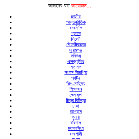
আমাদের যত
আয়োজন...
জাতীয়
আন্তর্জাতিক
রাজনীতি
প্রবাস
সিলেট
মৌলভীবাজার
সুনামগঞ্জ
হবিগঞ্জ
এক্সক্লুসিভ
মতামত
সংবাদ বিজ্ঞপ্তি
পর্যটন
শিল্প-সাহিত্য
শিক্ষাঙ্গন
খেলাধুলা
চিত্র বিচিত্র
ঢাকা
চট্টগ্রাম
খুলনা
বরিশাল
ময়মনসিংহ
রাজশাহী