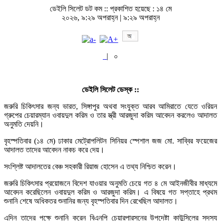
ডেইলি সিলেট ডট কম ::
প্রকাশিত হয়েছে : ১৪ মে
২০২৬, ৯:২৯ অপরাহ্ন | ৯:২৯ অপরাহ্ন
|
০
ডেইলি সিলেট ডেস্ক ::
জরুরি চিকিৎসার জন্য ভারত, সিঙ্গাপুর অথবা সংযুক্ত আরব আমিরাতে যেতে ওরিয়ন
গ্রুপের চেয়ারম্যান ওবায়দুল করিম ও তার স্ত্রী আরজুদা করিম আবেদন করলেও আদালত
অনুমতি দেয়নি।
বৃহস্পতিবার (১৪ মে) ঢাকার মেট্রোপলিটন সিনিয়র স্পেশাল জজ মো. সাব্বির ফয়েজের
আদালত তাদের আবেদন নাকচ করে দেয়।
সংশ্লিষ্ট আদালতের বেঞ্চ সহকারী রিয়াজ হোসেন এ তথ্য নিশ্চিত করেন।
জরুরি চিকিৎসার প্রয়োজনে বিদেশ যাওয়ার অনুমতি চেয়ে গত ৪ মে আইনজীবীর মাধ্যমে
আবেদন করেছিলেন ওবায়দুল করিম ও আরজুদা করিম। এ বিষয়ে গত সপ্তাহে প্রথম
শুনানি শেষে অধিকতর শুনানির জন্য বৃহস্পতিবার দিন রেখেছিল আদালত।
এদিন তাদের পক্ষে শুনানি করেন বিএনপি চেয়ারপারসনের উপদেষ্টা কাউন্সিলের সদস্য