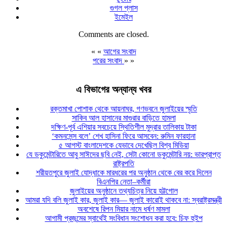
গুগল প্লাস
ইমেইল
Comments are closed.
« «
আগের সংবাদ
পরের সংবাদ
» »
এ বিভাগের অন্যান্য খবর
রক্তমাখা পোশাক থেকে আয়নাঘর, গণভবনে জুলাইয়ের স্মৃতি
সাকিব আল হাসানের মাগুরার বাড়িতে হামলা
দক্ষিণ-পূর্ব এশিয়ার সবচেয়ে স্থিতিশীল মুদ্রার তালিকায় টাকা
‘কমনসেন্স বলে’ শেখ হাসিনা ফিরে আসবেন: রুমিন ফারহানা
৫ আগস্ট বাংলাদেশকে যেভাবে দেখেছিল বিশ্ব মিডিয়া
যে ডকুমেন্টারিতে আবু সাঈদের ছবি নেই, সেটা কোনো ডকুমেন্টারি নয়: ভারপ্রাপ্ত
রাষ্ট্রপতি
শরীয়তপুরে জুলাই যোদ্ধাকে মারধরের পর অনুষ্ঠান থেকে বের করে দিলেন
বিএনপির নেতা–কর্মীরা
জুলাইয়ের অনুষ্ঠানে তথ্যচিত্র নিয়ে হট্টগোল
আমরা যদি বলি জুলাই কার, জুলাই কার— জুলাই কারোই থাকবে না: স্বরাষ্ট্রমন্ত্রী
অবশেষে রিপন মিয়ার নামে ধর্ষণ মামলা
আগামী প্রজন্মের স্বার্থেই সংবিধান সংশোধন করা হবে: চিফ হুইপ