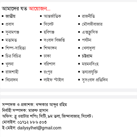
আমাদের যত
আয়োজন...
জাতীয়
আন্তর্জাতিক
রাজনীতি
প্রবাস
সিলেট
মৌলভীবাজার
সুনামগঞ্জ
হবিগঞ্জ
এক্সক্লুসিভ
মতামত
সংবাদ বিজ্ঞপ্তি
পর্যটন
শিল্প-সাহিত্য
শিক্ষাঙ্গন
খেলাধুলা
চিত্র বিচিত্র
ঢাকা
চট্টগ্রাম
খুলনা
বরিশাল
ময়মনসিংহ
রাজশাহী
রংপুর
তথ্যপ্রযুক্তি
বিনোদন
লাইফ স্টাইল
সুসংবাদ প্রতিদিন
সম্পাদক ও প্রকাশক: খন্দকার আব্দুর রহিম
নির্বাহী সম্পাদক: মারুফ হাসান
অফিস: ব্লু ওয়াটার শপিং সিটি, ৯ম তলা, জিন্দাবাজার, সিলেট।
মোবাইল: ০১৭১২ ৮৮৬ ৫০৩
ই-মেইল: dailysylhet@gmail.com