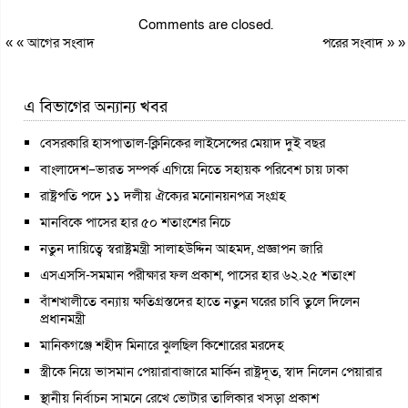
Comments are closed.
« «
আগের সংবাদ
পরের সংবাদ
» »
এ বিভাগের অন্যান্য খবর
বেসরকারি হাসপাতাল-ক্লিনিকের লাইসেন্সের মেয়াদ দুই বছর
বাংলাদেশ–ভারত সম্পর্ক এগিয়ে নিতে সহায়ক পরিবেশ চায় ঢাকা
রাষ্ট্রপতি পদে ১১ দলীয় ঐক্যের মনোনয়নপত্র সংগ্রহ
মানবিকে পাসের হার ৫০ শতাংশের নিচে
নতুন দায়িত্বে স্বরাষ্ট্রমন্ত্রী সালাহউদ্দিন আহমদ, প্রজ্ঞাপন জারি
এসএসসি-সমমান পরীক্ষার ফল প্রকাশ, পাসের হার ৬২.২৫ শতাংশ
বাঁশখালীতে বন্যায় ক্ষতিগ্রস্তদের হাতে নতুন ঘরের চাবি তুলে দিলেন
প্রধানমন্ত্রী
মানিকগঞ্জে শহীদ মিনারে ঝুলছিল কিশোরের মরদেহ
স্ত্রীকে নিয়ে ভাসমান পেয়ারাবাজারে মার্কিন রাষ্ট্রদূত, স্বাদ নিলেন পেয়ারার
স্থানীয় নির্বাচন সামনে রেখে ভোটার তালিকার খসড়া প্রকাশ