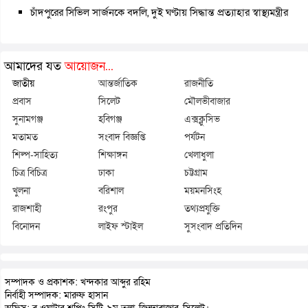
চাঁদপুরের সিভিল সার্জনকে বদলি, দুই ঘণ্টায় সিদ্ধান্ত প্রত্যাহার স্বাস্থ্যমন্ত্রীর
আমাদের যত
আয়োজন...
জাতীয়
আন্তর্জাতিক
রাজনীতি
প্রবাস
সিলেট
মৌলভীবাজার
সুনামগঞ্জ
হবিগঞ্জ
এক্সক্লুসিভ
মতামত
সংবাদ বিজ্ঞপ্তি
পর্যটন
শিল্প-সাহিত্য
শিক্ষাঙ্গন
খেলাধুলা
চিত্র বিচিত্র
ঢাকা
চট্টগ্রাম
খুলনা
বরিশাল
ময়মনসিংহ
রাজশাহী
রংপুর
তথ্যপ্রযুক্তি
বিনোদন
লাইফ স্টাইল
সুসংবাদ প্রতিদিন
সম্পাদক ও প্রকাশক: খন্দকার আব্দুর রহিম
নির্বাহী সম্পাদক: মারুফ হাসান