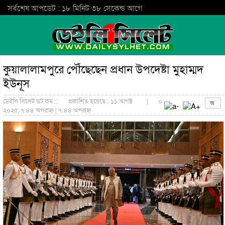
সর্বশেষ আপডেট : ১৮ মিনিট ৩৮ সেকেন্ড আগে
কুয়ালালামপুরে পৌঁছেছেন প্রধান উপদেষ্টা মুহাম্মদ
ইউনূস
ডেইলি সিলেট ডট কম ::
প্রকাশিত হয়েছে : ১১ আগষ্ট
|
০
২০২৫, ৭:৪৪ অপরাহ্ন | ৭:৪৪ অপরাহ্ন