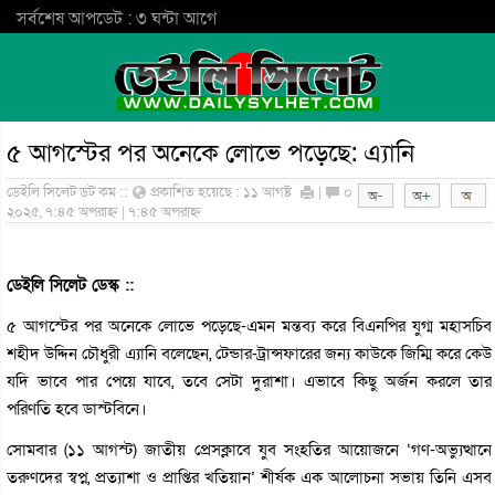
সর্বশেষ আপডেট : ৩ ঘন্টা আগে
৫ আগস্টের পর অনেকে লোভে পড়েছে: এ্যানি
ডেইলি সিলেট ডট কম ::
প্রকাশিত হয়েছে : ১১ আগষ্ট
|
০
২০২৫, ৭:৪৫ অপরাহ্ন | ৭:৪৫ অপরাহ্ন
ডেইলি সিলেট ডেস্ক ::
৫ আগস্টের পর অনেকে লোভে পড়েছে-এমন মন্তব্য করে বিএনপির যুগ্ম মহাসচিব
শহীদ উদ্দিন চৌধুরী এ্যানি বলেছেন, টেন্ডার-ট্রান্সফারের জন্য কাউকে জিম্মি করে কেউ
যদি ভাবে পার পেয়ে যাবে, তবে সেটা দুরাশা। এভাবে কিছু অর্জন করলে তার
পরিণতি হবে ডাস্টবিনে।
সোমবার (১১ আগস্ট) জাতীয় প্রেসক্লাবে যুব সংহতির আয়োজনে ‘গণ-অভ্যুত্থানে
তরুণদের স্বপ্ন, প্রত্যাশা ও প্রাপ্তির খতিয়ান’ শীর্ষক এক আলোচনা সভায় তিনি এসব