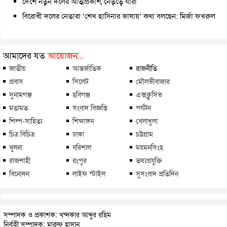
দেশে নতুন দলের আত্মপ্রকাশ, নেতৃত্বে যারা
বিরোধী দলের নেতারা ‘শেখ হাসিনার ভাষায়’ কথা বলছেন: মির্জা ফখরুল
আমাদের যত
আয়োজন...
জাতীয়
আন্তর্জাতিক
রাজনীতি
প্রবাস
সিলেট
মৌলভীবাজার
সুনামগঞ্জ
হবিগঞ্জ
এক্সক্লুসিভ
মতামত
সংবাদ বিজ্ঞপ্তি
পর্যটন
শিল্প-সাহিত্য
শিক্ষাঙ্গন
খেলাধুলা
চিত্র বিচিত্র
ঢাকা
চট্টগ্রাম
খুলনা
বরিশাল
ময়মনসিংহ
রাজশাহী
রংপুর
তথ্যপ্রযুক্তি
বিনোদন
লাইফ স্টাইল
সুসংবাদ প্রতিদিন
সম্পাদক ও প্রকাশক: খন্দকার আব্দুর রহিম
নির্বাহী সম্পাদক: মারুফ হাসান