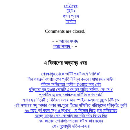
ফেইসবুক
টুইটার
গুগল প্লাস
ইমেইল
Comments are closed.
« «
আগের সংবাদ
পরের সংবাদ
» »
এ বিভাগের অন্যান্য খবর
প্রেক্ষাগৃহ থেকে ওটিটি প্ল্যাটফর্মে ‘মালিক’
মিস ওয়ার্ল্ডে বাংলাদেশের প্রতিনিধিত্ব করবেন সামানজার সাঈদ
বর্ষীয়ান অভিনেতা প্রদীপ রাওয়াত আর নেই
বস্তিতে বড় হওয়া মেয়েটি এখন দুই বাড়ির মালিক, কে সে ?
পুনর্গঠিত হয়েছে চলচ্চিত্র সার্টিফিকেশন বোর্ড
মাত্র ছয় দিনেই ১ বিলিয়ন ডলার আয় স্পাইডার-ম্যান: ব্র্যান্ড নিউ ডে
এই সম্মাননা শুধু আমার একার নয়,পুরো টিমের সম্মিলিত পরিশ্রমের স্বীকৃতি: বুবলী
৭০ বছর পূর্ণ করল ‘মুখ ও মুখোশ’: যে সিনেমা দিয়ে জন্ম ঢালিউডের
আল্লু আর্জুন কেন কেঁদেছিলেন শ্রীদেবীর বিয়ের দিন
৭৯ বছরেও শোয়ার্জনেগারের ফিট থাকার রহস্য
ফের মুখোমুখি হৃতিক-কঙ্গনা