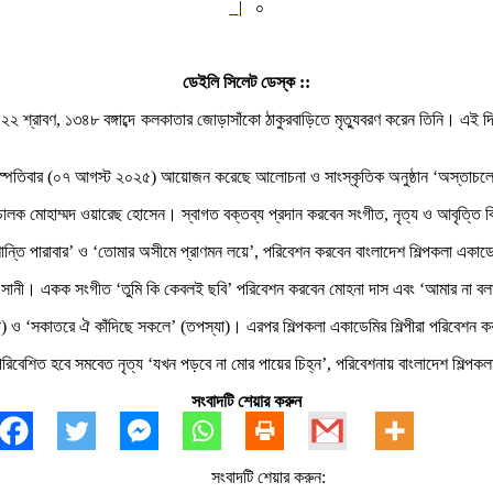
|
০
ডেইলি সিলেট ডেস্ক ::
 আজ ২২ শ্রাবণ, ১৩৪৮ বঙ্গাব্দে কলকাতার জোড়াসাঁকো ঠাকুরবাড়িতে মৃত্যুবরণ করেন তিনি। এই 
ৃহস্পতিবার (০৭ আগস্ট ২০২৫) আয়োজন করেছে আলোচনা ও সাংস্কৃতিক অনুষ্ঠান ‘অস্তাচলে রব
পরিচালক মোহাম্মদ ওয়ারেছ হোসেন। স্বাগত বক্তব্য প্রদান করবেন সংগীত, নৃত্য ও আবৃত্তি
্তি পারাবার’ ও ‘তোমার অসীমে প্রাণমন লয়ে’, পরিবেশন করবেন বাংলাদেশ শিল্পকলা একাডেমির
ম সানী। একক সংগীত ‘তুমি কি কেবলই ছবি’ পরিবেশন করবেন মোহনা দাস এবং ‘আমার না বলা 
 ‘সকাতরে ঐ কাঁদিছে সকলে’ (তপস্যা)। এরপর শিল্পকলা একাডেমির শিল্পীরা পরিবেশন কর
পরিবেশিত হবে সমবেত নৃত্য ‘যখন পড়বে না মোর পায়ের চিহ্ন’, পরিবেশনায় বাংলাদেশ শিল্পকলা
সংবাদটি শেয়ার করুন
সংবাদটি শেয়ার করুন: