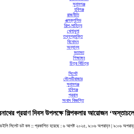
সুনামগঞ্জ
হবিগঞ্জ
রাজনীতি
এক্সক্লুসিভ
শিল্প-সাহিত্য
খেলাধুলা
তথ্যপ্রযুক্তি
বিনোদন
অন্যান্য
মতামত
শিক্ষাঙ্গন
চিত্র বিচিত্র
সিলেট
মৌলভীবাজার
সুনামগঞ্জ
হবিগঞ্জ
প্রবাস
সংবাদ বিজ্ঞপ্তি
্দ্রনাথের প্রয়াণ দিবস উপলক্ষে শিল্পকলার আয়োজন ‘অস্তাচলে
ডেইলি সিলেট ডট কম ::
প্রকাশিত হয়েছে : ৬ আগষ্ট ২০২৫, ৯:০৬ অপরাহ্ন | ৯:০৬ অপরাহ্