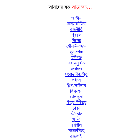
আমাদের যত
আয়োজন...
জাতীয়
আন্তর্জাতিক
রাজনীতি
প্রবাস
সিলেট
মৌলভীবাজার
সুনামগঞ্জ
হবিগঞ্জ
এক্সক্লুসিভ
মতামত
সংবাদ বিজ্ঞপ্তি
পর্যটন
শিল্প-সাহিত্য
শিক্ষাঙ্গন
খেলাধুলা
চিত্র বিচিত্র
ঢাকা
চট্টগ্রাম
খুলনা
বরিশাল
ময়মনসিংহ
রাজশাহী